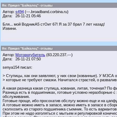
Re: Прицеп "Байкалец"- отзывы
Автор:
s494
(---.broadband.corbina.ru)
Дата: 26-11-21 05:46
Бля... мой ВодникА5 стОит 67! Я за 37 брал 7 лет назад!
Извини.
Re: Прицеп "Байкалец"- отзывы
Автор:
Моторогубитель
(83.220.237.---)
Дата: 26-11-21 07:50
senya154 писал:
> Ступицы, как они заявляют, у них свои (кованные). У МЗСА о
> которые не требуют смазки. Начитался страстей, о развали
А какая разница какая ступица, кованая, литая, точеная? По ф
Разница есть в подшипниках, готовые условно неразборные с
обслуживания.
Готовые проще, ибо просохатив обслугу можно еще и на цапфу
А готовые можно иметь в запасе, можно иметь в запасе в сбор
сколхозить из старого подшипника съемник. То есть варианто
При этом не надо изголяться с мытьем и регулировкой кониче