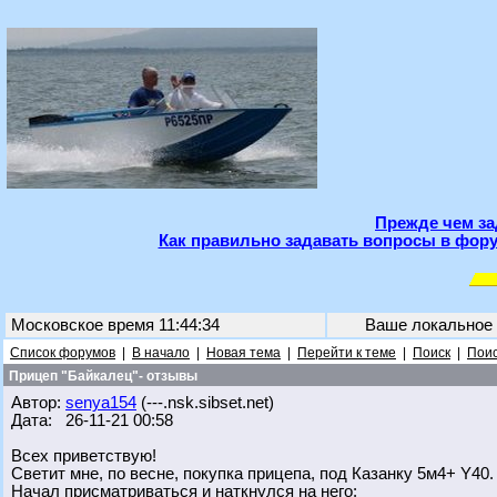
Прежде чем за
Как правильно задавать вопросы в фору
Московское время 11:44:34
Ваше локальное
Список форумов
|
В начало
|
Новая тема
|
Перейти к теме
|
Поиск
|
Поис
Прицеп "Байкалец"- отзывы
Автор:
senya154
(---.nsk.sibset.net)
Дата: 26-11-21 00:58
Всех приветствую!
Светит мне, по весне, покупка прицепа, под Казанку 5м4+ Y40.
Начал присматриваться и наткнулся на него: