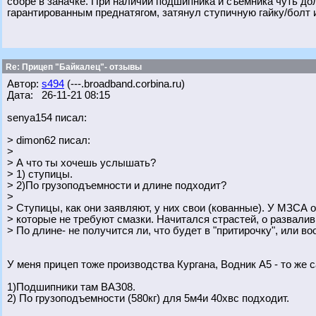
сборе в заначке. При наличии подшипника и съемника чуть дол
гарантированным преднатягом, затянул ступичную гайку/болт и
Re: Прицеп "Байкалец"- отзывы
Автор:
s494
(---.broadband.corbina.ru)
Дата: 26-11-21 08:15
senya154 писал:
> dimon62 писал:
>
> А что ты хочешь услышать?
> 1) ступицы.
> 2)По грузоподъемности и длине подходит?
>
> Ступицы, как они заявляют, у них свои (кованные). У МЗСА о
> которые не требуют смазки. Начитался страстей, о развали
> По длине- не получится ли, что будет в "притирочку", или в
У меня прицеп тоже производства Кургана, Водник А5 - то же с
1)Подшипники там ВАЗ08.
2) По грузоподъемности (580кг) для 5м4и 40хвс подходит.