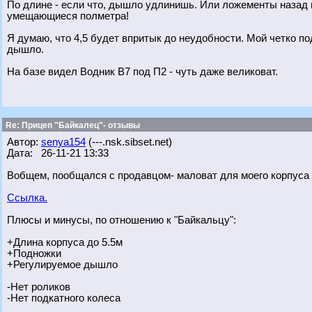
По длине - если что, дышло удлинишь. Или ложементы назад 
умещающиеся полметра!
Я думаю, что 4,5 будет впритык до неудобности. Мой четко под
дышло.
На базе видел Водник В7 под П2 - чуть даже великоват.
Re: Прицеп "Байкалец"- отзывы
Автор:
senya154
(---.nsk.sibset.net)
Дата: 26-11-21 13:33
Вобщем, пообщался с продавцом- маловат для моего корпуса "
Ссылка.
Плюсы и минусы, по отношению к "Байкальцу":
+Длина корпуса до 5.5м
+Подножки
+Регулируемое дышло
-Нет роликов
-Нет подкатного колеса