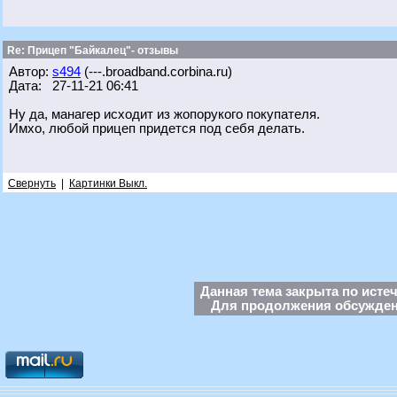
Re: Прицеп "Байкалец"- отзывы
Автор:
s494
(---.broadband.corbina.ru)
Дата: 27-11-21 06:41
Ну да, манагер исходит из жопорукого покупателя.
Имхо, любой прицеп придется под себя делать.
Свернуть
|
Картинки Выкл.
Данная тема закрыта по исте
Для продолжения обсуждени