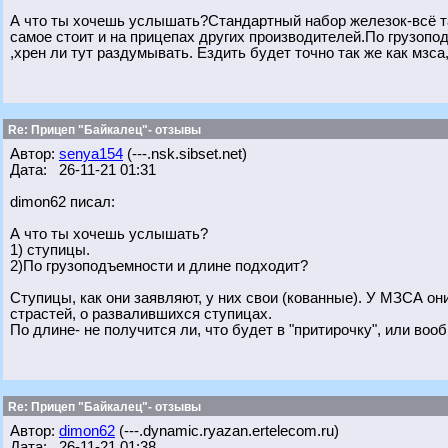
А что ты хочешь услышать?Стандартный набор железок-всё та
самое стоит и на прицепах других производителей.По грузоп
,хрен ли тут раздумывать. Ездить будет точно так же как мзса,
Re: Прицеп "Байкалец"- отзывы
Автор:
senya154
(---.nsk.sibset.net)
Дата: 26-11-21 01:31
dimon62 писал:
А что ты хочешь услышать?
1) ступицы.
2)По грузоподъемности и длине подходит?
Ступицы, как они заявляют, у них свои (кованные). У МЗСА он
страстей, о развалившихся ступицах.
По длине- не получится ли, что будет в "притирочку", или воо
Re: Прицеп "Байкалец"- отзывы
Автор:
dimon62
(---.dynamic.ryazan.ertelecom.ru)
Дата: 26-11-21 01:38