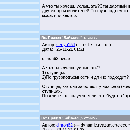
А что ты хочешь услышать?Стандартный наб
других производителей.По грузоподъемност
мзса, или вектор.
Re: Прицеп "Байкалец"- отзывы
Автор:
senya154
(---.nsk.sibset.net)
Дата: 26-11-21 01:31
dimon62 писал:
А что ты хочешь услышать?
1) ступицы.
2)По грузоподъемности и длине подходит?
Ступицы, как они заявляют, у них свои (ко
ступицах.
По длине- не получится ли, что будет в "п
Re: Прицеп "Байкалец"- отзывы
Автор:
dimon62
(---.dynamic.ryazan.ertelecom
Дата: 26-11-21 01:38