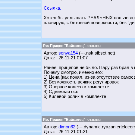
Ссылка.
Хотел бы услышать РЕАЛЬНЫХ пользователе
планирую, с бетонной поверхности, без "дик
Re: Прицеп "Байкалец"- отзывы
Автор:
senya154
(---.nsk.sibset.net)
Дата: 26-11-21 01:07
Ранее, прицепов не было. Пару раз брал в 
Почему смотрю, именно его:
1) Цена (как понял, из-за отсутствие самос
2) Возможность всяких регулировок
3) Опорное колесо в комплекте
4) Сдвижная ось
5) Килевой ролик в комплекте
Re: Прицеп "Байкалец"- отзывы
Автор:
dimon62
(---.dynamic.ryazan.ertelecom
Дата: 26-11-21 01:21