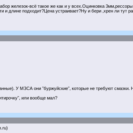
ор железок-всё такое же как и у всех.Оцинковка 3мм,рессоры 
и и длине подходит?Цена устраивает?Ну и бери ,хрен ли тут ра
ванные). У МЗСА они "буржуйские", которые не требуют смазки.
ритирочку", или вообще мал?
.ru)