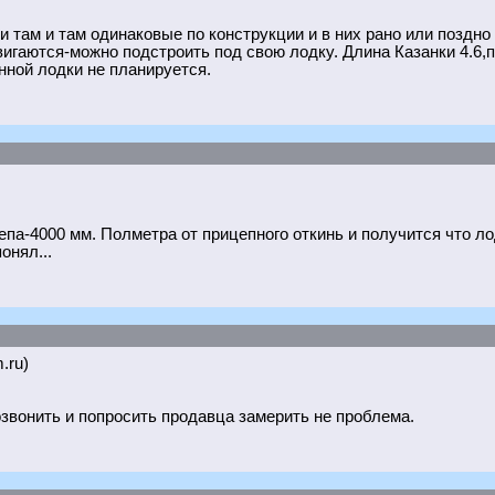
 там и там одинаковые по конструкции и в них рано или поздно 
вигаются-можно подстроить под свою лодку. Длина Казанки 4.6,п
нной лодки не планируется.
а-4000 мм. Полметра от прицепного откинь и получится что лод
онял...
.ru)
звонить и попросить продавца замерить не проблема.