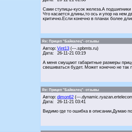
Сами ступицы-кусок железа.А подшипники и
Что касается длины,то ось и упор на нем д
критично.Если конечно в планах более дли
Re: Прицеп "Байкалец"- отзывы
Автор:
Vint13
(---.spbmts.ru)
Дата: 26-11-21 03:19
А меня смущают габаритные размеры прицеп
свешиваться будет. Может конечно не так п
Re: Прицеп "Байкалец"- отзывы
Автор:
dimon62
(---.dynamic.ryazan.ertelecom
Дата: 26-11-21 03:41
Видимо где то ошибка в описании.Думаю по