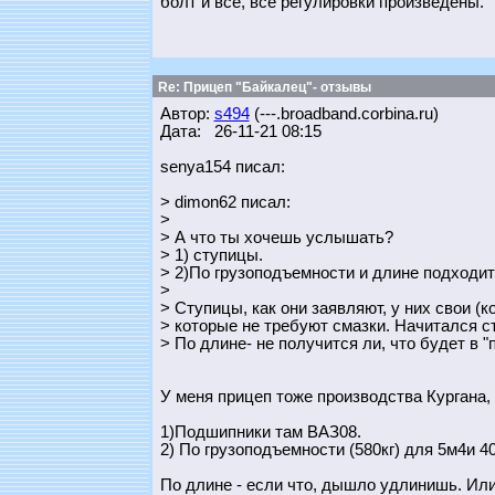
болт и всё, все регулировки произведены.
Re: Прицеп "Байкалец"- отзывы
Автор:
s494
(---.broadband.corbina.ru)
Дата: 26-11-21 08:15
senya154 писал:
> dimon62 писал:
>
> А что ты хочешь услышать?
> 1) ступицы.
> 2)По грузоподъемности и длине подходит
>
> Ступицы, как они заявляют, у них свои (
> которые не требуют смазки. Начитался с
> По длине- не получится ли, что будет в 
У меня прицеп тоже производства Кургана, 
1)Подшипники там ВАЗ08.
2) По грузоподъемности (580кг) для 5м4и 4
По длине - если что, дышло удлинишь. Ил