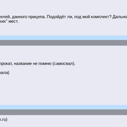
й, данного прицепа. Подойдёт ли, под мой комплект? Дальноб
их" мест.
прокат, название не помню (самосвал).
вала)
.ru)