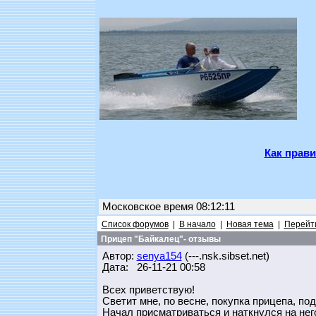
Как прави
Московское время 08:12:11
Список форумов
|
В начало
|
Новая тема
|
Перейти
Прицеп "Байкалец"- отзывы
Автор:
senya154
(---.nsk.sibset.net)
Дата: 26-11-21 00:58
Всех приветствую!
Светит мне, по весне, покупка прицепа, по
Начал присматриваться и наткнулся на нег