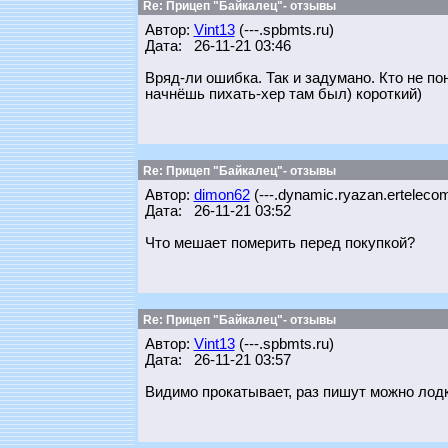
Re: Прицеп "Байкалец"- отзывы
Автор:
Vint13
(---.spbmts.ru)
Дата: 26-11-21 03:46
Вряд-ли ошибка. Так и задумано. Кто не по
начнёшь пихать-хер там был) короткий)
Re: Прицеп "Байкалец"- отзывы
Автор:
dimon62
(---.dynamic.ryazan.ertelecom
Дата: 26-11-21 03:52
Что мешает померить перед покупкой?
Re: Прицеп "Байкалец"- отзывы
Автор:
Vint13
(---.spbmts.ru)
Дата: 26-11-21 03:57
Видимо прокатывает, раз пишут можно лодк