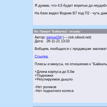
Я думаю, что 4,5 будет впритык до неудобн
На базе видел Водник В7 под П2 - чуть даж
Re: Прицеп "Байкалец"- отзывы
Автор:
senya154
(---.nsk.sibset.net)
Дата: 26-11-21 13:33
Вобщем, пообщался с продавцом- маловат д
Ссылка.
Плюсы и минусы, по отношению к "Байкаль
+Длина корпуса до 5.5м
+Подножки
+Регулируемое дышло
-Нет роликов
-Нет подкатного колеса