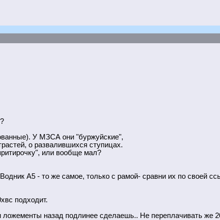
?
кованные). У МЗСА они "буржуйские",
трастей, о развалившихся ступицах.
"притирочку", или вообще мал?
Водник А5 - то же самое, только с рамой- сравни их по своей сс
0хвс подходит.
и ложементы назад подлинее сделаешь.. Не переплачивать же 