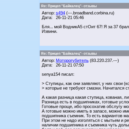
Re: Прицеп "Байкалец"- отзывы
Автор:
s494
(---.broadband.corbina.ru)
Дата: 26-11-21 05:46
Бля... мой ВодникА5 стОит 67! Я за 37 брал
Извини.
Re: Прицеп "Байкалец"- отзывы
Автор:
Моторогубитель
(83.220.237.---)
Дата: 26-11-21 07:50
senya154 писал:
> Ступицы, как они заявляют, у них свои (
> которые не требуют смазки. Начитался с
А какая разница какая ступица, кованая, л
Разница есть в подшипниках, готовые усл
Готовые проще, ибо просохатив обслугу мо
А готовые можно иметь в запасе, можно име
подшипника съемник. То есть вариантов ма
При этом не надо изголяться с мытьем и ре
наличии подшипника и съемника чуть дольш