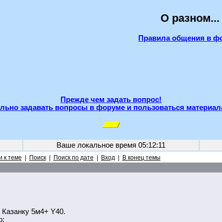
О разном...
Правила общения в ф
Прежде чем задать вопрос!
льно задавать вопросы в форуме и пользоваться материал
Ваше локальное время
05:12:11
 к теме
|
Поиск
|
Поиск по дате
|
Вход
|
В конец темы
д Казанку 5м4+ Y40.
о: