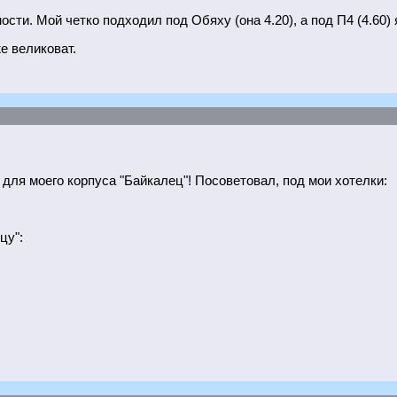
ости. Мой четко подходил под Обяху (она 4.20), а под П4 (4.60
е великоват.
ля моего корпуса "Байкалец"! Посоветовал, под мои хотелки:
цу":