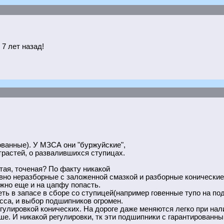
 7 лет назад!
кованные). У МЗСА они "буржуйские",
трастей, о развалившихся ступицах.
итая, точеная? По факту никакой
овно неразборные с заложенной смазкой и разборные конически
жно еще и на цапфу попасть.
ть в запасе в сборе со ступицей(например говенные тупо на под
сса, и выбор подшипников огромен.
гулировкой конических. На дороге даже меняются легко при нал
е. И никакой регулировки, тк эти подшипники с гарантированны