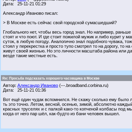
Дата: 25-11-21 01:29
Александр Иваново писал:
> В Москве есть сейчас свой городской сумасшедший?
Глобального нет, чтобы весь город знал. Но например, раньше
стоят и что поют. И где стоит пожилой мужик и либо курит у м
суток, в любую погоду. Аналогично знал подобного чувака, тож
стоял у перекрестка и просто тупо смотрел то на дорогу, то н
живут своей жизнью. Но это личности масштаба района или даж
везде такие местные есть.
Re: Просьба подсказать хорошего часовщика в Москве
Автор:
Александр Иваново
(---.broadband.corbina.ru)
Дата: 25-11-21 01:36
Вот ещё один чудак вспомнился. Не скажу сколько ему было ле
ть это точно. Летом, весной, осенью, зимой, абсолютно каждый
красных труселях и с палкой како-то копченой колбасы под м
когда от него пар шёл, как-будто из бани человек вышел.