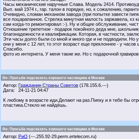
Часы механические наручные Слава. Модель 2414. Противоуд
Вып. май 1974 г., гар. талон в порядке, но, к сожалению, гаран
Очевидно, сломан механизм завода (при попытке завести пипка
все поцарапанное. Стрелка минутная малость заржавела, хз к
сам когда-то ремонтировал :-). Ну и общее обслуживание, чист
Отношение трепетное - подарок покойного деда мне, школьнику,
благонадежности и квалификации. Которая, в частности, заключ
Эти часы долго были со мной и много где и не подводили. Но уж
они у меня с 12 лет, то этот возраст еще преклоннее - у часов
Спасибо.
фото из интернета. У меня такие же. Но с подарочной гравировк
Re: Просьба подсказать хорошего часовщика в Москве
Автор:
Гражданин Страны Советов
(178.155.6.---)
Дата: 24-11-21 04:47
К любому в возрасте иди.Делают на раз.Пипку и я тебе бы отр
пластика.Стекло не найдёшь.
Re: Просьба подсказать хорошего часовщика в Москве
Автор:
РиО
(---.255.92-29.perm.ertelecom.ru)