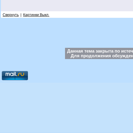
Свернуть
|
Картинки Выкл.
Данная тема закрыта по исте
Для продолжения обсуждени