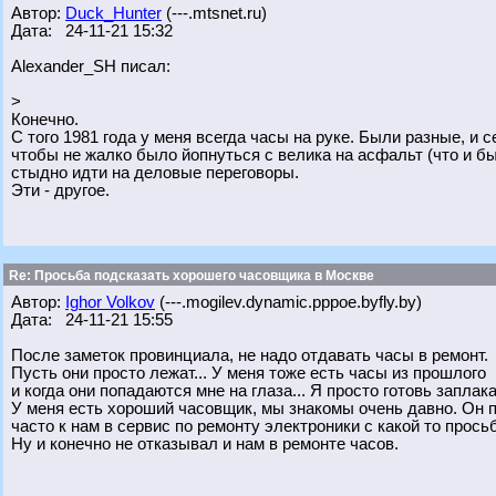
Автор:
Duck_Hunter
(---.mtsnet.ru)
Дата: 24-11-21 15:32
Alexander_SH писал:
>
Конечно.
С того 1981 года у меня всегда часы на руке. Были разные, и 
чтобы не жалко было йопнуться с велика на асфальт (что и бы
стыдно идти на деловые переговоры.
Эти - другое.
Re: Просьба подсказать хорошего часовщика в Москве
Автор:
Ighor Volkov
(---.mogilev.dynamic.pppoe.byfly.by)
Дата: 24-11-21 15:55
После заметок провинциала, не надо отдавать часы в ремонт.
Пусть они просто лежат... У меня тоже есть часы из прошлого
и когда они попадаются мне на глаза... Я просто готовь заплака
У меня есть хороший часовщик, мы знакомы очень давно. Он 
часто к нам в сервис по ремонту электроники с какой то прось
Ну и конечно не отказывал и нам в ремонте часов.