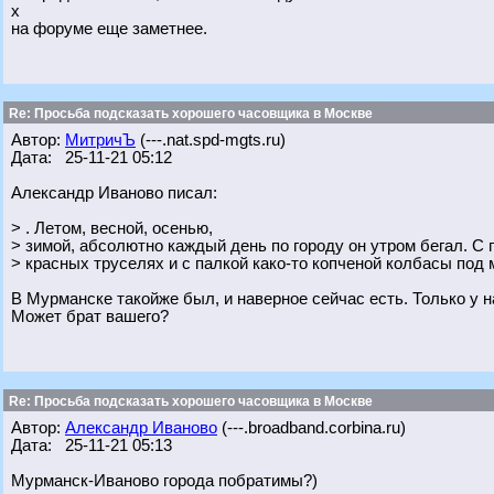
х
на форуме еще заметнее.
Re: Просьба подсказать хорошего часовщика в Москве
Автор:
МитричЪ
(---.nat.spd-mgts.ru)
Дата: 25-11-21 05:12
Александр Иваново писал:
> . Летом, весной, осенью,
> зимой, абсолютно каждый день по городу он утром бегал. С 
> красных труселях и с палкой како-то копченой колбасы под
В Мурманске такойже был, и наверное сейчас есть. Только у н
Может брат вашего?
Re: Просьба подсказать хорошего часовщика в Москве
Автор:
Александр Иваново
(---.broadband.corbina.ru)
Дата: 25-11-21 05:13
Мурманск-Иваново города побратимы?)