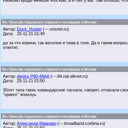
Иваново вроде меньше Москвы, а е-тых у вас там больше, что
Re: Просьба подсказать хорошего часовщика в Москве
Автор:
Duck_Hunter
(---.mtsnet.ru)
Дата: 25-11-21 01:49
да за что извини, так веселее и тема в топе. Да и таким вопрос
ответит.
Re: Просьба подсказать хорошего часовщика в Москве
Автор:
deniss Р80-48АА
(---.84.nat.atknet.ru)
Дата: 25-11-21 01:50
30лет типа таких командирские таскали, говорят, отпахали сво
"ориент" впихнуь
Re: Просьба подсказать хорошего часовщика в Москве
Автор:
Александр Иваново
(---.broadband.corbina.ru)