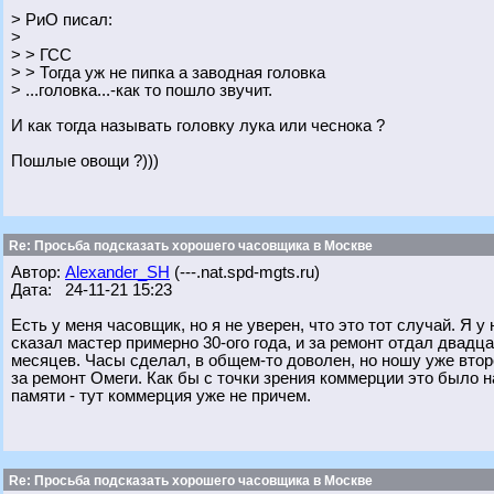
> РиО писал:
>
> > ГСС
> > Тогда уж не пипка а заводная головка
> ...головка...-как то пошло звучит.
И как тогда называть головку лука или чеснока ?
Пошлые овощи ?)))
Re: Просьба подсказать хорошего часовщика в Москве
Автор:
Alexander_SH
(---.nat.spd-mgts.ru)
Дата: 24-11-21 15:23
Есть у меня часовщик, но я не уверен, что это тот случай. Я у
сказал мастер примерно 30-ого года, и за ремонт отдал двадц
месяцев. Часы сделал, в общем-то доволен, но ношу уже втор
за ремонт Омеги. Как бы с точки зрения коммерции это было н
памяти - тут коммерция уже не причем.
Re: Просьба подсказать хорошего часовщика в Москве