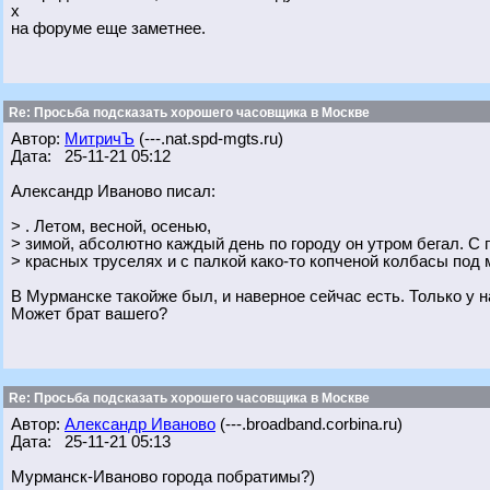
х
на форуме еще заметнее.
Re: Просьба подсказать хорошего часовщика в Москве
Автор:
МитричЪ
(---.nat.spd-mgts.ru)
Дата: 25-11-21 05:12
Александр Иваново писал:
> . Летом, весной, осенью,
> зимой, абсолютно каждый день по городу он утром бегал. С 
> красных труселях и с палкой како-то копченой колбасы под
В Мурманске такойже был, и наверное сейчас есть. Только у н
Может брат вашего?
Re: Просьба подсказать хорошего часовщика в Москве
Автор:
Александр Иваново
(---.broadband.corbina.ru)
Дата: 25-11-21 05:13
Мурманск-Иваново города побратимы?)