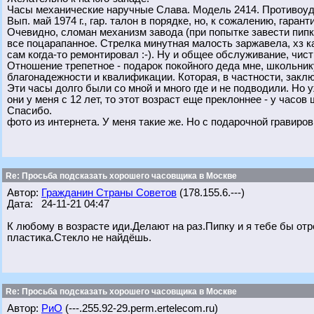
Часы механические наручные Слава. Модель 2414. Противоуд
Вып. май 1974 г., гар. талон в порядке, но, к сожалению, гаран
Очевидно, сломан механизм завода (при попытке завести пипка
все поцарапанное. Стрелка минутная малость заржавела, хз к
сам когда-то ремонтировал :-). Ну и общее обслуживание, чист
Отношение трепетное - подарок покойного деда мне, школьнику,
благонадежности и квалификации. Которая, в частности, заключ
Эти часы долго были со мной и много где и не подводили. Но уж
они у меня с 12 лет, то этот возраст еще преклоннее - у часов
Спасибо.
фото из интернета. У меня такие же. Но с подарочной гравировк
Re: Просьба подсказать хорошего часовщика в Москве
Автор:
Гражданин Страны Советов
(178.155.6.---)
Дата: 24-11-21 04:47
К любому в возрасте иди.Делают на раз.Пипку и я тебе бы отр
пластика.Стекло не найдёшь.
Re: Просьба подсказать хорошего часовщика в Москве
Автор:
РиО
(---.255.92-29.perm.ertelecom.ru)