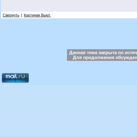
Свернуть
|
Картинки Выкл.
Данная тема закрыта по исте
Для продолжения обсуждени