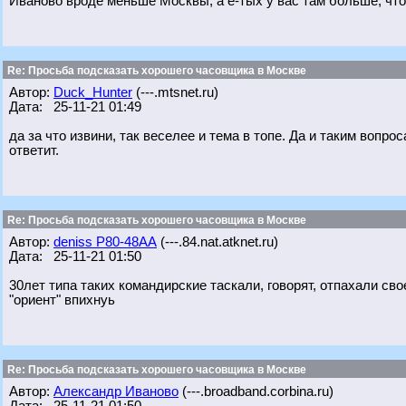
Иваново вроде меньше Москвы, а е-тых у вас там больше, что
Re: Просьба подсказать хорошего часовщика в Москве
Автор:
Duck_Hunter
(---.mtsnet.ru)
Дата: 25-11-21 01:49
да за что извини, так веселее и тема в топе. Да и таким вопрос
ответит.
Re: Просьба подсказать хорошего часовщика в Москве
Автор:
deniss Р80-48АА
(---.84.nat.atknet.ru)
Дата: 25-11-21 01:50
30лет типа таких командирские таскали, говорят, отпахали сво
"ориент" впихнуь
Re: Просьба подсказать хорошего часовщика в Москве
Автор:
Александр Иваново
(---.broadband.corbina.ru)