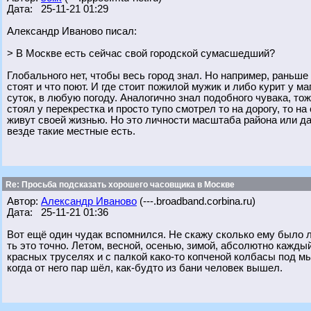
Дата: 25-11-21 01:29
Александр Иваново писал:
> В Москве есть сейчас свой городской сумасшедший?
Глобального нет, чтобы весь город знал. Но например, раньше
стоят и что поют. И где стоит пожилой мужик и либо курит у м
суток, в любую погоду. Аналогично знал подобного чувака, тож
стоял у перекрестка и просто тупо смотрел то на дорогу, то н
живут своей жизнью. Но это личности масштаба района или даж
везде такие местные есть.
Re: Просьба подсказать хорошего часовщика в Москве
Автор:
Александр Иваново
(---.broadband.corbina.ru)
Дата: 25-11-21 01:36
Вот ещё один чудак вспомнился. Не скажу сколько ему было ле
ть это точно. Летом, весной, осенью, зимой, абсолютно каждый
красных труселях и с палкой како-то копченой колбасы под м
когда от него пар шёл, как-будто из бани человек вышел.