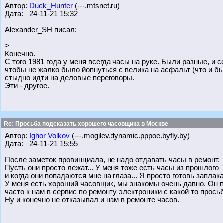
Автор:
Duck_Hunter
(---.mtsnet.ru)
Дата: 24-11-21 15:32
Alexander_SH писал:
>
Конечно.
С того 1981 года у меня всегда часы на руке. Были разные, и 
чтобы не жалко было йопнуться с велика на асфальт (что и бы
стыдно идти на деловые переговоры.
Эти - другое.
Re: Просьба подсказать хорошего часовщика в Москве
Автор:
Ighor Volkov
(---.mogilev.dynamic.pppoe.byfly.by)
Дата: 24-11-21 15:55
После заметок провинциала, не надо отдавать часы в ремонт.
Пусть они просто лежат... У меня тоже есть часы из прошлого
и когда они попадаются мне на глаза... Я просто готовь заплака
У меня есть хороший часовщик, мы знакомы очень давно. Он 
часто к нам в сервис по ремонту электроники с какой то прось
Ну и конечно не отказывал и нам в ремонте часов.