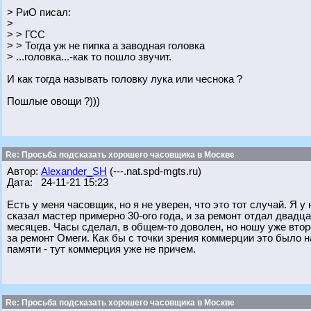
> РиО писал:
>
> > ГСС
> > Тогда уж не пипка а заводная головка
> ...головка...-как то пошло звучит.
И как тогда называть головку лука или чеснока ?
Пошлые овощи ?)))
Re: Просьба подсказать хорошего часовщика в Москве
Автор:
Alexander_SH
(---.nat.spd-mgts.ru)
Дата: 24-11-21 15:23
Есть у меня часовщик, но я не уверен, что это тот случай. Я у
сказал мастер примерно 30-ого года, и за ремонт отдал двадц
месяцев. Часы сделал, в общем-то доволен, но ношу уже втор
за ремонт Омеги. Как бы с точки зрения коммерции это было н
памяти - тут коммерция уже не причем.
Re: Просьба подсказать хорошего часовщика в Москве