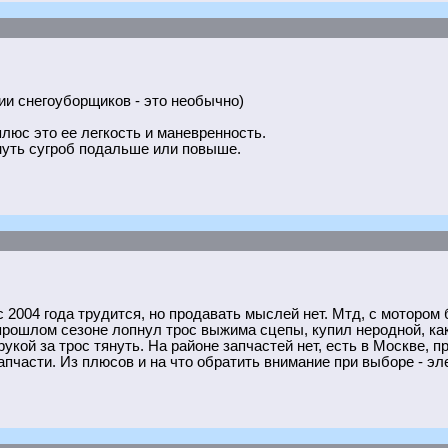
ии снегоуборщиков - это необычно)
люс это ее легкость и маневренность.
уть сугроб подальше или повыше.
 с 2004 года трудится, но продавать мыслей нет. Мтд, с мотором 
рошлом сезоне лопнул трос выжима сцепы, купил неродной, как 
укой за трос тянуть. На районе запчастей нет, есть в Москве, п
апчасти. Из плюсов и на что обратить внимание при выборе - эле