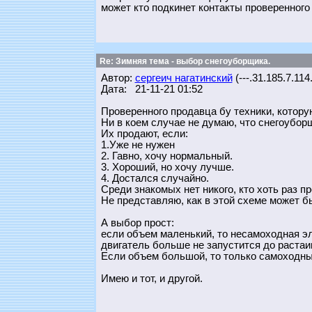
может кто подкинет контакты проверенного
Re: Зимняя тема - выбор снегоуборщика.
Автор:
сергеич нагатинский
(---.31.185.7.114
Дата: 21-11-21 01:52
Проверенного продавца бу техники, котору
Ни в коем случае не думаю, что снегоуборщ
Их продают, если:
1.Уже не нужен
2. Гавно, хочу нормальный.
3. Хороший, но хочу лучше.
4. Достался случайно.
Среди знакомых нет никого, кто хоть раз пр
Не представляю, как в этой схеме может б
А выбор прост:
если объем маленький, то несамоходная эле
двигатель больше не запустится до растаи
Если объем большой, то только самоходный
Имею и тот, и другой.