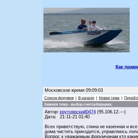
Как прави
Московское время 09:09:03
Список форумов
|
В начало
|
Новая тема
|
Перейти
Зимняя тема - выбор снегоуборщика.
Автор:
крутоярский0474
(95.106.12.---)
Дата: 21-11-21 01:40
Всех приветствую, спина не казенная и все
дома чистить приходится, управляюсь лопа
Вопрос к уважаемым форумчанам кто какими