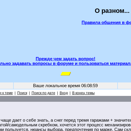
О разном...
Правила общения в ф
Прежде чем задать вопрос!
льно задавать вопросы в форуме и пользоваться материал
Ваше локальное время
06:08:59
 к теме
|
Поиск
|
Поиск по дате
|
Вход
|
В конец темы
 чаще дает о себе знать, а снег перед тремя гаражами + значите
той/самодельным скребком, хочется этот процесс механизирова
 пользуется, нюансы выбора, предпочтения по марке. Сам скло