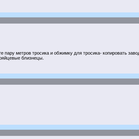
ге пару метров тросика и обжимку для тросика- копировать заво
нояйцевые близнецы.