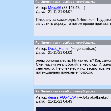
Re: Зимняя тема - выбор снегоуборщика.
Автор:
Миха66
(83.149.47.---)
Дата: 21-11-21 04:07
Плюсану за самоходный Чемпион. Трудится 
запустить дорогу, то потом проще приката
Re: Зимняя тема - выбор снегоуборщика.
Автор:
Duck_Hunter
(---.gprs.mts.ru)
Дата: 21-11-21 04:09
электролопата есть. Ну как есть? Как само
Снег чистит не глубокий, в неск. см. И, ж
снег часто. Не очень-то и пользовалась, н
потенциально полезные потроха.
Re: Зимняя тема - выбор снегоуборщика.
Автор:
deniss Р80-48АА
(---.84.nat.atknet.ru)
Дата: 21-11-21 04:43