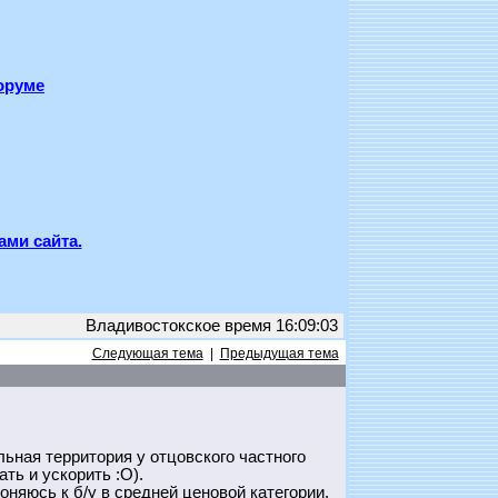
оруме
ами сайта.
Владивостокское время 16:09:03
Следующая тема
|
Предыдущая тема
льная территория у отцовского частного
ть и ускорить :О).
няюсь к б/у в средней ценовой категории,