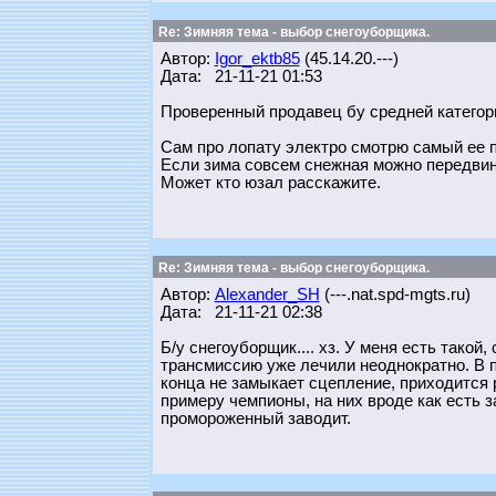
Re: Зимняя тема - выбор снегоуборщика.
Автор:
Igor_ektb85
(45.14.20.---)
Дата: 21-11-21 01:53
Проверенный продавец бу средней категор
Сам про лопату электро смотрю самый ее п
Если зима совсем снежная можно передвин
Может кто юзал расскажите.
Re: Зимняя тема - выбор снегоуборщика.
Автор:
Alexander_SH
(---.nat.spd-mgts.ru)
Дата: 21-11-21 02:38
Б/у снегоуборщик.... хз. У меня есть такой,
трансмиссию уже лечили неоднократно. В п
конца не замыкает сцепление, приходится р
примеру чемпионы, на них вроде как есть з
промороженный заводит.