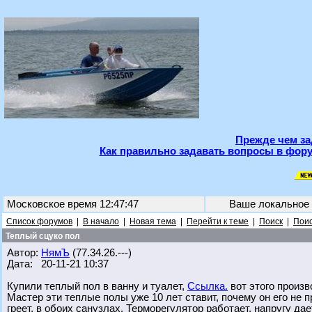
Прежде чем за
Как правильно задавать вопросы в фору
Московское время 12:47:47
Ваше локальное
Список форумов
|
В начало
|
Новая тема
|
Перейти к теме
|
Поиск
|
Поис
Теплый сцуко пол
Автор:
НямЪ
(77.34.26.---)
Дата: 20-11-21 10:37
Купили теплый пол в ванну и туалет,
Ссылка.
вот этого произв
Мастер эти теплые полы уже 10 лет ставит, почему он его не п
греет, в обоих санузлах. Терморегулятор работает, напругу дае