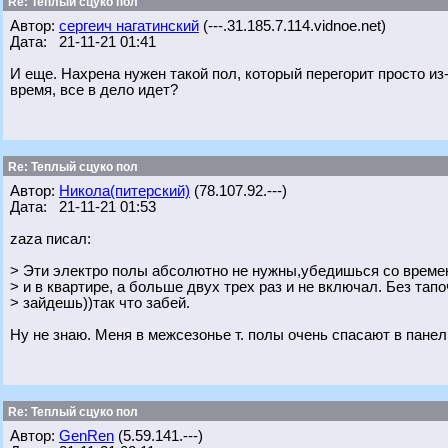
Re: Теплый сцуко пол
Автор:
сергеич нагатинский
(---.31.185.7.114.vidnoe.net)
Дата: 21-11-21 01:41
И еще. Нахрена нужен такой пол, который перегорит просто из-
время, все в дело идет?
Re: Теплый сцуко пол
Автор:
Никола(питерский)
(78.107.92.---)
Дата: 21-11-21 01:53
zaza писал:
> Эти электро полы абсолютно не нужны,убедишься со времен
> и в квартире, а больше двух трех раз и не включал. Без тапо
> зайдешь))так что забей.
Ну не знаю. Меня в межсезонье т. полы очень спасают в пане
Re: Теплый сцуко пол
Автор:
GenRen
(5.59.141.---)