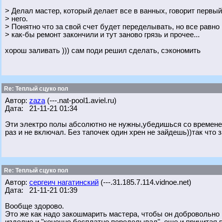
> Делал мастер, который делает все в ванных, говорит первый 
> него.
> Понятно что за свой счет будет переделывать, но все равно
> как-бы ремонт закончили и тут заново грязь и прочее...
хорош заливать ))) сам поди решил сделать, сэкономить
Re: Теплый сцуко пол
Автор:
zaza
(---.nat-pool1.aviel.ru)
Дата: 21-11-21 01:34
Эти электро полы абсолютно не нужны,убедишься со временем.
раз и не включал. Без тапочек один хрен не зайдешь))так что 
Re: Теплый сцуко пол
Автор:
сергеич нагатинский
(---.31.185.7.114.vidnoe.net)
Дата: 21-11-21 01:39
Вообще здорово.
Это же как надо закошмарить мастера, чтобы он добровольно 