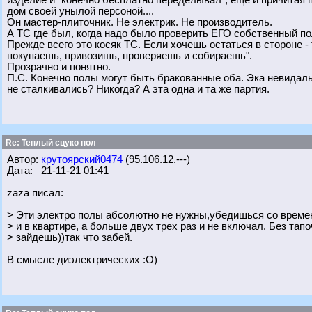
изделие и "конечно бесплатно переделывал", еще и причитая п
дом своей унылой персоной....
Он мастер-плиточник. Не электрик. Не производитель.
А ТС где был, когда надо было проверить ЕГО собственный п
Прежде всего это косяк ТС. Если хочешь остаться в стороне - 
покупаешь, привозишь, проверяешь и собираешь".
Прозрачно и понятно.
П.С. Конечно полы могут быть бракованные оба. Эка невидаль.
не сталкивались? Никогда? А эта одна и та же партия.
Re: Теплый сцуко пол
Автор:
крутоярский0474
(95.106.12.---)
Дата: 21-11-21 01:41
zaza писал:
> Эти электро полы абсолютно не нужны,убедишься со времен
> и в квартире, а больше двух трех раз и не включал. Без тапо
> зайдешь))так что забей.
В смысле диэлектрических :О)