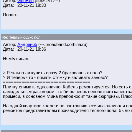
Автор:
GenRen
(5.59.141.---)
Дата: 20-11-21 18:30
Понял.
Re: Теплый сцуко пол
Автор:
Андрей65
(---.broadband.corbina.ru)
Дата: 20-11-21 18:36
НямЪ писал:
> Реально ли купить сразу 2 бракованных пола?
> И теперь что - ломать стяжку и заливать заново?
=================================
Плитку снимать однозначно. Кабель ремонтируется. Но есть 
самодельным раствором , то бишь песок непонятного качества
примеси, в основном глина преподносит такие сюрпризы. Пл
На одной квартире коллеги по настоянию хозяина заливали по
ремонтов представителем производителя теплого пола, было 