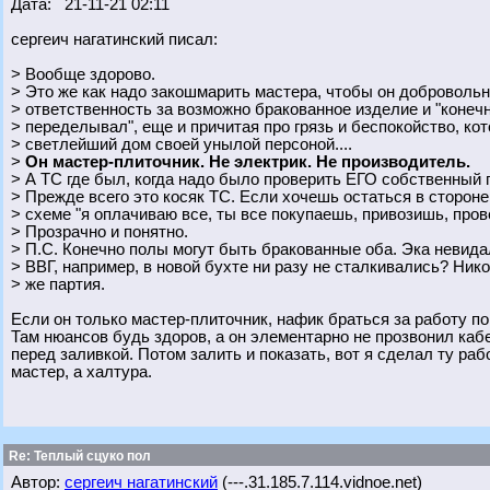
Дата: 21-11-21 02:11
сергеич нагатинский писал:
> Вообще здорово.
> Это же как надо закошмарить мастера, чтобы он добровольн
> ответственность за возможно бракованное изделие и "конеч
> переделывал", еще и причитая про грязь и беспокойство, кот
> светлейший дом своей унылой персоной....
>
Он мастер-плиточник. Не электрик. Не производитель.
> А ТС где был, когда надо было проверить ЕГО собственный 
> Прежде всего это косяк ТС. Если хочешь остаться в стороне 
> схеме "я оплачиваю все, ты все покупаешь, привозишь, про
> Прозрачно и понятно.
> П.С. Конечно полы могут быть бракованные оба. Эка невида
> ВВГ, например, в новой бухте ни разу не сталкивались? Нико
> же партия.
Если он только мастер-плиточник, нафик браться за работу по
Там нюансов будь здоров, а он элементарно не прозвонил каб
перед заливкой. Потом залить и показать, вот я сделал ту раб
мастер, а халтура.
Re: Теплый сцуко пол
Автор:
сергеич нагатинский
(---.31.185.7.114.vidnoe.net)