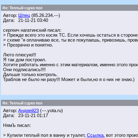
Re: Теплый сцуко пол
Автор:
Шпец
(85.26.234.---)
Дата: 21-11-21 03:40
сергеич нагатинский писал:
> Прежде всего это косяк ТС. Если хочешь остаться в стороне 
> схеме "я оплачиваю все, ты все покупаешь, привозишь, про
> Прозрачно и понятно.
Люто плюсую!!!
Я так дом построил.
Хотите работать именно с этим материалом, именно этого прои
Они подписались!!!!
Дальше только контроль.
Траблов не было ни разу!!! Может и были,но я о них не знаю.)
Re: Теплый сцуко пол
Автор:
Андрей23
(---.yota.ru)
Дата: 23-11-21 01:17
НямЪ писал:
> Купили теплый пол в ванну и туалет,
Ссылка.
вот этого прои