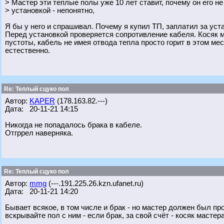
> Мастер эти теплые полы уже 10 лет ставит, почему он его н
> установкой - непонятно,
Я бы у него и спрашивал. Почему я купил ТП, заплатил за устан
Перед установкой проверяется сопротивление кабеля. Косяк м
пустоты, кабель не имея отвода тепла просто горит в этом ме
естественно.
Re: Теплый сцуко пол
Автор:
KAPER
(178.163.82.---)
Дата: 20-11-21 14:15
Никогда не попадалось брака в кабеле.
Отгррел наверняка.
Re: Теплый сцуко пол
Автор:
mmg
(---.191.225.26.kzn.ufanet.ru)
Дата: 20-11-21 14:20
Бывает всякое, в том числе и брак - но мастер должен был пр
вскрывайте пол с ним - если брак, за свой счёт - косяк мастера