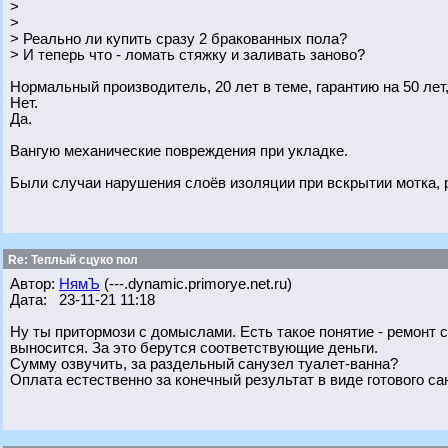
>
>
> Реально ли купить сразу 2 бракованных пола?
> И теперь что - ломать стяжку и заливать заново?
Нормальный производитель, 20 лет в теме, гарантию на 50 лет,
Нет.
Да.
Вангую механические повреждения при укладке.
Были случаи нарушения слоёв изоляции при вскрытии мотка, ре
Re: Теплый сцуко пол
Автор:
НямЪ
(---.dynamic.primorye.net.ru)
Дата: 23-11-21 11:18
Ну ты притормози с домыслами. Есть такое понятие - ремонт са
выносится. За это берутся соответствующие деньги.
Сумму озвучить, за раздельный санузел туалет-ванна?
Оплата естественно за конечный результат в виде готового са