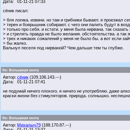
Дата: 01-11-21 07:33
сёник писал:
> бля логика. извини. но там и грибники бывают. я проезжал с
> терен и боярышник собирают. с чего они палить будут в возд
> только про себя. и кстати. у меня была нирвана. так сказат
> и стрелять правда не было желания. обстоятельства. а так 
> трех и никаких сожалений у меня не было бы. а вот если зай
> бы жалко.
Вальнул песеля под нирваной? Чем дальше тем ты глубже.
Re: Вольерная охота
Автор:
сёник
(109.106.143.---)
Дата: 01-11-21 07:41
не подумай ничего плохого. я ничего не употребляю. даже алког
краски жизни без стимуляторов. природа. солнышко. неспешная
Re: Вольерная охота
Автор:
Михалыч79
(188.170.87.---)
Дата: 01-11-21 13:37