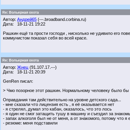
Re: Вольерная охота
Автор:
Андрей65
(---.broadband.corbina.ru)
Дата: 18-11-21 19:22
Рашкин ещё та прости господи , нисколько не удивило его по
коммунистом показал себя во всей красе.
Re: Вольерная охота
Автор:
Жнец
(91.107.17.---)
Дата: 18-11-21 20:39
GenRen писал:
> Чмо позорное этот рашкин. Нормальному человеку было бы 
Оправдания там действительно на уровне детского сада...
- мне сказали что лицензия есть , я её оказывается нет
- я стрелял, думал это кабан, оказалось, что это лось
- я один не смог затащить тушу в машину и съездил за знаком
- запах алкоголя был не от меня, а от знакомого, потому что я 
- резюме: меня подставили