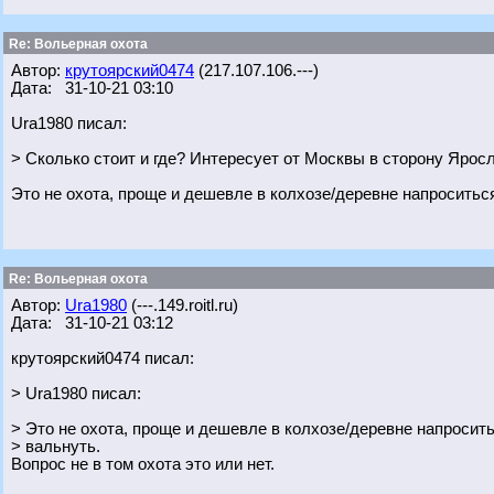
Re: Вольерная охота
Автор:
крутоярский0474
(217.107.106.---)
Дата: 31-10-21 03:10
Ura1980 писал:
> Сколько стоит и где? Интересует от Москвы в сторону Ярос
Это не охота, проще и дешевле в колхозе/деревне напроситьс
Re: Вольерная охота
Автор:
Ura1980
(---.149.roitl.ru)
Дата: 31-10-21 03:12
крутоярский0474 писал:
> Ura1980 писал:
> Это не охота, проще и дешевле в колхозе/деревне напросит
> вальнуть.
Вопрос не в том охота это или нет.