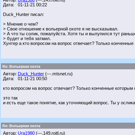
Автор:
Ura1980
(---.149.roitl.ru)
Дата: 01-11-21 00:22
Duck_Hunter писал:
> Мнение о чем?
> Свое отношение к вольерной охоте я не высказывал.
> А что ты солик, пожалуйста. Хотя ты и вылупился тут раньше
> будет и тебя затмил.
Хунтер а кто вопросом на вопрос отвечает? Только конченные к
Re: Вольерная охота
Автор:
Duck_Hunter
(---.mtsnet.ru)
Дата: 01-11-21 00:50
кто вопросом на вопрос отвечает? Только конченные которым ск
это так
и есть еще такое понятие, как уточняющий вопрос. Ты у ослика 
Re: Вольерная охота
Автор:
Ura1980
(---.149.roitl.ru)