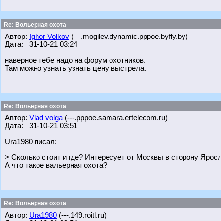
Re: Вольерная охота
Автор:
Ighor Volkov
(---.mogilev.dynamic.pppoe.byfly.by)
Дата: 31-10-21 03:24
наверное тебе надо на форум охотников.
Там можно узнать узнать цену выстрела.
Re: Вольерная охота
Автор:
Vlad volga
(---.pppoe.samara.ertelecom.ru)
Дата: 31-10-21 03:51
Ura1980 писал:
> Сколько стоит и где? Интересует от Москвы в сторону Ярос
А что такое вальерная охота?
Re: Вольерная охота
Автор:
Ura1980
(---.149.roitl.ru)