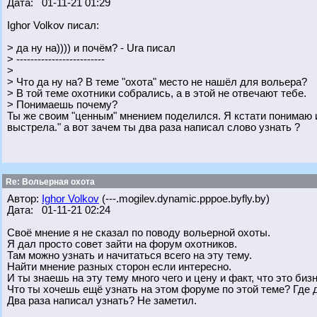
Дата: 01-11-21 01:29
Ighor Volkov писал:
> да ну на)))) и почём? - Ura писал
> -------------------------
>
> Что да ну на? В теме "охота" место не нашёл для вольера?
> В той теме охотники собрались, а в этой не отвечают тебе.
> Понимаешь почему?
Ты же своим "ценным" мнением поделился. Я кстати понимаю и 
выстрела." а вот зачем ты два раза написал слово узнать ?
Re: Вольерная охота
Автор:
Ighor Volkov
(---.mogilev.dynamic.pppoe.byfly.by)
Дата: 01-11-21 02:24
Своё мнение я не сказал по поводу вольерной охоты.
Я дал просто совет зайти на форум охотников.
Там можно узнать и начитаться всего на эту тему.
Найти мнение разных сторон если интересно.
И ты знаешь на эту тему много чего и цену и факт, что это бизн
Что ты хочешь ещё узнать на этом форуме по этой теме? Где
Два раза написал узнать? Не заметил.