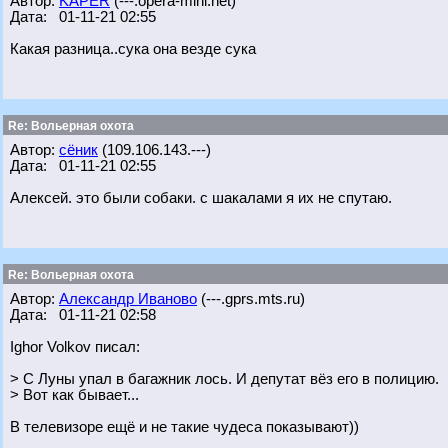
Автор:
KAPER
(---.opera-mini.net)
Дата: 01-11-21 02:55
Какая разница..сука она везде сука
Re: Вольерная охота
Автор:
сёник
(109.106.143.---)
Дата: 01-11-21 02:55
Алексей. это были собаки. с шакалами я их не спутаю.
Re: Вольерная охота
Автор:
Александр Иваново
(---.gprs.mts.ru)
Дата: 01-11-21 02:58
Ighor Volkov писал:
> С Луны упал в багажник лось. И депутат вёз его в полицию.
> Вот как бывает...
В телевизоре ещё и не такие чудеса показывают))