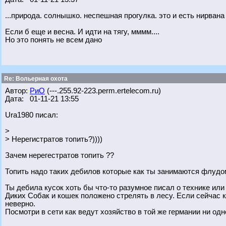
...природа. солнышко. неспешная прогулка. это и есть нирвана 
Если б еще и весна. И идти на тягу, мммм....
Но это понять не всем дано
Re: Вольерная охота
Автор:
РиО
(---.255.92-223.perm.ertelecom.ru)
Дата: 01-11-21 13:55
Ura1980 писал:
>
> Нерегистратов топить?))))
Зачем нерегестратов топить ??
Топить надо таких дебилов которые как ты занимаются флудо
Ты дебила кусок хоть бы что-то разумное писал о технике ил
Диких Собак и кошек положено стрелять в лесу. Если сейчас 
неверно.
Посмотри в сети как ведут хозяйство в той же германии ни од