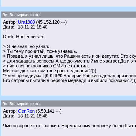
Re: Вольерная охота
Автор:
Ura1980
(45.152.120.---)
Дата: 18-11-21 18:40
Duck_Hunter писал:
> Я не знал, но узнал.
> Ты тему прочитай, тоже узнаешь.
> Правда, я узнал лишь, что Рашкин есть и он депутат. Это с
> для задавать вопросы А где документы? мне хватает.Да и эт
> никто из поклонников СМИ не ответил.
Миссис дюк как там твоё расследование?)))
"Член президиума ЦК КПРФ Валерий Рашкин сделал признание
Его сатрапы пытали в берлоге медведя и выбили показания?)))
Re: Вольерная охота
Автор:
GenRen
(5.59.141.---)
Дата: 18-11-21 18:48
Чмо позорное этот рашкин. Нормальному человеку было бы с