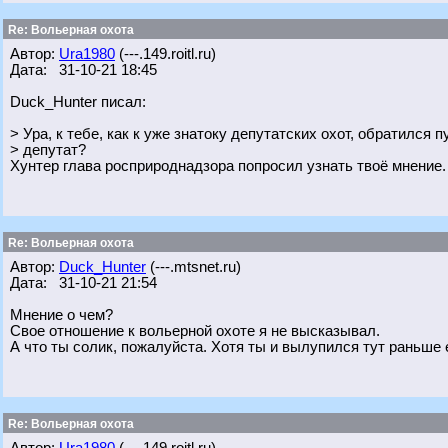
Re: Вольерная охота
Автор:
Ura1980
(---.149.roitl.ru)
Дата: 31-10-21 18:45
Duck_Hunter писал:
> Ура, к тебе, как к уже знатоку депутатских охот, обратился
> депутат?
Хунтер глава росприроднадзора попросил узнать твоё мнение.
Re: Вольерная охота
Автор:
Duck_Hunter
(---.mtsnet.ru)
Дата: 31-10-21 21:54
Мнение о чем?
Свое отношение к вольерной охоте я не высказывал.
А что ты солик, пожалуйста. Хотя ты и вылупился тут раньше е
Re: Вольерная охота