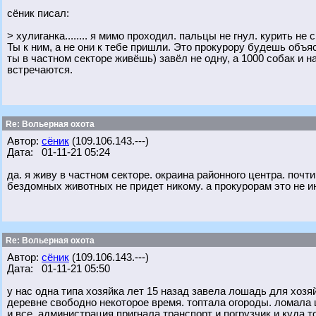
сёник писал:
> хулиганка........ я мимо проходил. пальцы не гнул. курить не
Ты к ним, а не они к тебе пришли. Это прокурору будешь объяс
ты в частном секторе живёшь) завёл не одну, а 1000 собак и
встречаются.
Re: Вольерная охота
Автор:
сёник
(109.106.143.---)
Дата: 01-11-21 05:24
да. я живу в частном секторе. окраина районного центра. почти
бездомных животных не придет никому. а прокурорам это не ин
Re: Вольерная охота
Автор:
сёник
(109.106.143.---)
Дата: 01-11-21 05:50
у нас одна типа хозяйка лет 15 назад завела лошадь для хоз
деревне свободно некоторое время. топтала огороды. ломала шт
и все. администрация пригнала транспорт и погрузчик и куда 