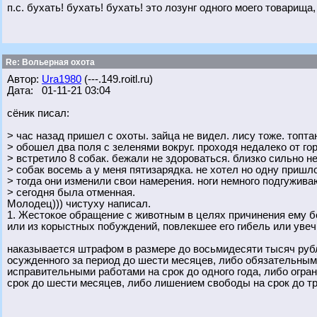
п.с. бухать! бухать! бухать! это лозунг одного моего товарища
Re: Вольерная охота
Автор:
Ura1980
(---.149.roitl.ru)
Дата: 01-11-21 03:04
сёник писал:
> час назад пришел с охоты. зайца не видел. лису тоже. топта
> обошел два поля с зеленями вокруг. проходя недалеко от го
> встретило 8 собак. бежали не здороваться. близко сильно не
> собак восемь а у меня пятизарядка. не хотел но одну пришл
> тогда они изменили свои намерения. ноги немного подгуживаю
> сегодня была отменная.
Молодец))) чистуху написал.
1. Жестокое обращение с животным в целях причинения ему бо
или из корыстных побуждений, повлекшее его гибель или увечь
наказывается штрафом в размере до восьмидесяти тысяч рубл
осужденного за период до шести месяцев, либо обязательным
исправительными работами на срок до одного года, либо огран
срок до шести месяцев, либо лишением свободы на срок до тр