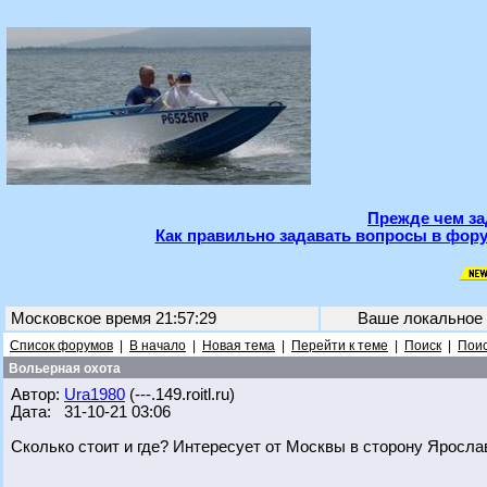
Прежде чем за
Как правильно задавать вопросы в фору
Московское время 21:57:29
Ваше локальное
Список форумов
|
В начало
|
Новая тема
|
Перейти к теме
|
Поиск
|
Поис
Вольерная охота
Автор:
Ura1980
(---.149.roitl.ru)
Дата: 31-10-21 03:06
Сколько стоит и где? Интересует от Москвы в сторону Яросла