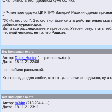
Она признала тебя дебилом хуже ослика.
> "Член президиума ЦК КПРФ Валерий Рашкин сделал признан
*
"Убийство лося". Это сильно. Если он это действительно сказа
дебилов-журнализдов.
Вот и все расследования и приговоры. Уверен, результаты те
честный человек, не то, что Рашкин.
Re: Вольерная охота
Автор:
Duck_Hunter
(---.ip.moscow.rt.ru)
Дата: 18-11-21 22:08
во, прибило рассылкой.
Кто-то создан для любви, кто-то - для великих подвигов, ну а
Re: Вольерная охота
Автор:
m34m
(213.234.4.---)
Дата: 18-11-21 23:11