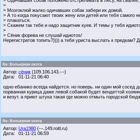
> Одичавших собак положено отстреливать в лесу, на свалке, 
>
> Мозгоклюй жалко одичавших собак забери их домой.
> А то когда покусают твоих жену или детей или тебя самого н
> плакаться.
> Скажем так тебе и надо защитник куев. И темы у тебя идиот
>
> Сёник форева не слушай идиотоs/
Нерегистратов топить?)))) а тебя уриста выслать к предкам? 
Re: Вольерная охота
Автор:
сёник
(109.106.143.---)
Дата: 01-11-21 06:40
одно ебанико всегда найдется. но поверь. ни один мой сосед 
порванная курица даже левой собакой будет вендеттой хозяину 
и везут. а приют штука такая где можно отмыть городской бюд
Re: Вольерная охота
Автор:
Ura1980
(---.149.roitl.ru)
Дата: 01-11-21 06:59