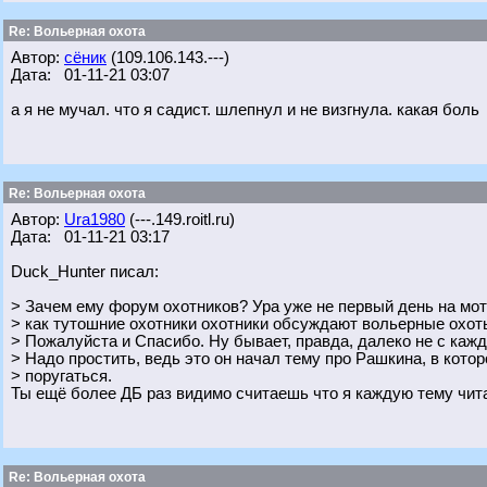
Re: Вольерная охота
Автор:
сёник
(109.106.143.---)
Дата: 01-11-21 03:07
а я не мучал. что я садист. шлепнул и не визгнула. какая боль
Re: Вольерная охота
Автор:
Ura1980
(---.149.roitl.ru)
Дата: 01-11-21 03:17
Duck_Hunter писал:
> Зачем ему форум охотников? Ура уже не первый день на мот
> как тутошние охотники охотники обсуждают вольерные охот
> Пожалуйста и Спасибо. Ну бывает, правда, далеко не с каж
> Надо простить, ведь это он начал тему про Рашкина, в кото
> поругаться.
Ты ещё более ДБ раз видимо считаешь что я каждую тему чит
Re: Вольерная охота