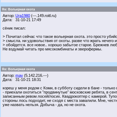
Re: Вольерная охота
Автор:
Ura1980
(---.149.roitl.ru)
Дата: 31-10-21 17:49
сёник писал:
> Почитал сейчас что такое вольерная охота. это просто убийс
> смысла. ни удовольствия от охоты. разве что жрать нечего и
> обойдется. все новое.. хорошо забытое старое. Брежнев лю
Не вздумай читать про мясокомбинаты и зверофермы.
Re: Вольерная охота
Автор:
may
(5.142.216.---)
Дата: 31-10-21 18:31
кореш у меня родом с Коми, в субботу сидели в бане - только 
- приехали охотиться "продвинутые" московские ребята, в сен
записанным ревом лосей/лосих. Квадрокоптер с камерой. Тупо
стороны лось подходит, не сходя с места завалили. Мне, честн
уже назвать нельзя. Добыча - да, но не охота.