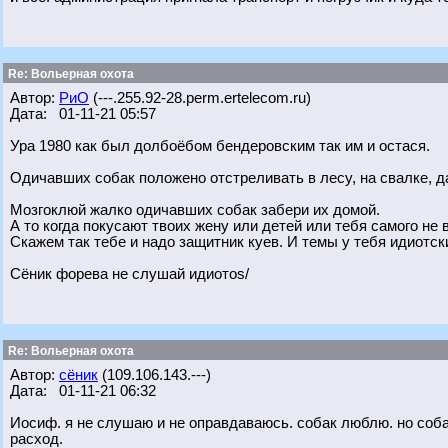
Re: Вольерная охота
Автор:
РиО
(---.255.92-28.perm.ertelecom.ru)
Дата: 01-11-21 05:57
Ура 1980 как был долбоёбом бендеровским так им и остася.
Одичавших собак положено отстреливать в лесу, на свалке, да
Мозгоклюй жалко одичавших собак забери их домой.
А то когда покусают твоих жену или детей или тебя самого не 
Скажем так тебе и надо защитник куев. И темы у тебя идиотск
Сёник форева не слушай идиотоs/
Re: Вольерная охота
Автор:
сёник
(109.106.143.---)
Дата: 01-11-21 06:32
Иосиф. я не слушаю и не оправдаваюсь. собак люблю. но соб
расход.