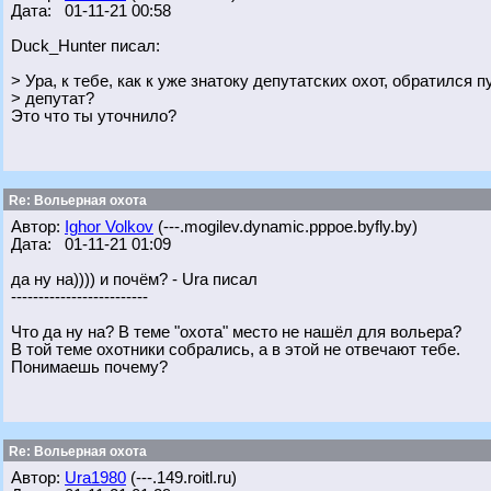
Дата: 01-11-21 00:58
Duck_Hunter писал:
> Ура, к тебе, как к уже знатоку депутатских охот, обратился
> депутат?
Это что ты уточнило?
Re: Вольерная охота
Автор:
Ighor Volkov
(---.mogilev.dynamic.pppoe.byfly.by)
Дата: 01-11-21 01:09
да ну на)))) и почём? - Ura писал
-------------------------
Что да ну на? В теме "охота" место не нашёл для вольера?
В той теме охотники собрались, а в этой не отвечают тебе.
Понимаешь почему?
Re: Вольерная охота
Автор:
Ura1980
(---.149.roitl.ru)