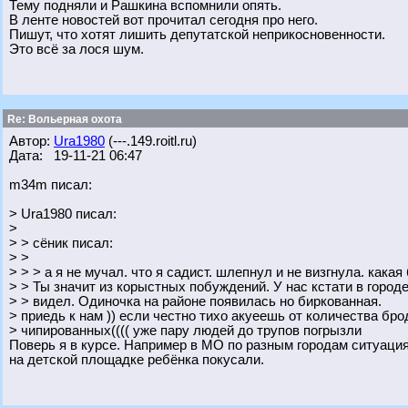
Тему подняли и Рашкина вспомнили опять.
В ленте новостей вот прочитал сегодня про него.
Пишут, что хотят лишить депутатской неприкосновенности.
Это всё за лося шум.
Re: Вольерная охота
Автор:
Ura1980
(---.149.roitl.ru)
Дата: 19-11-21 06:47
m34m писал:
> Ura1980 писал:
>
> > сёник писал:
> >
> > > а я не мучал. что я садист. шлепнул и не визгнула. какая
> > Ты значит из корыстных побуждений. У нас кстати в городе
> > видел. Одиночка на районе появилась но биркованная.
> приедь к нам )) если честно тихо акуеешь от количества бро
> чипированных(((( уже пару людей до трупов погрызли
Поверь я в курсе. Например в МО по разным городам ситуаци
на детской площадке ребёнка покусали.