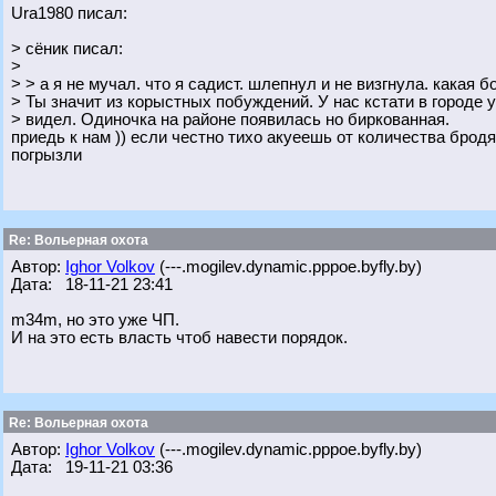
Ura1980 писал:
> сёник писал:
>
> > а я не мучал. что я садист. шлепнул и не визгнула. какая б
> Ты значит из корыстных побуждений. У нас кстати в городе у
> видел. Одиночка на районе появилась но биркованная.
приедь к нам )) если честно тихо акуеешь от количества брод
погрызли
Re: Вольерная охота
Автор:
Ighor Volkov
(---.mogilev.dynamic.pppoe.byfly.by)
Дата: 18-11-21 23:41
m34m, но это уже ЧП.
И на это есть власть чтоб навести порядок.
Re: Вольерная охота
Автор:
Ighor Volkov
(---.mogilev.dynamic.pppoe.byfly.by)
Дата: 19-11-21 03:36