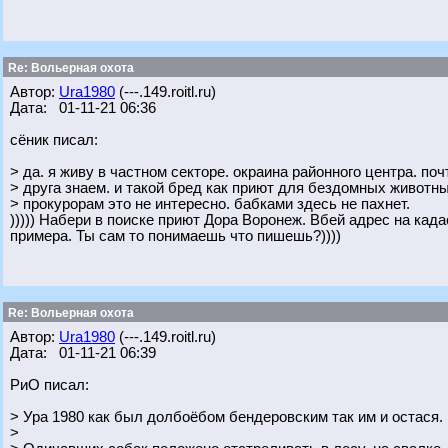
Re: Вольерная охота
Автор:
Ura1980
(---.149.roitl.ru)
Дата: 01-11-21 06:36
сёник писал:
> да. я живу в частном секторе. окраина районного центра. поч
> друга знаем. и такой бред как приют для бездомных животны
> прокурорам это не интересно. бабками здесь не пахнет.
))))) Набери в поиске приют Дора Воронеж. Вбей адрес на када
примера. Ты сам то понимаешь что пишешь?))))
Re: Вольерная охота
Автор:
Ura1980
(---.149.roitl.ru)
Дата: 01-11-21 06:39
РиО писал:
> Ура 1980 как был долбоёбом бендеровским так им и остася.
>