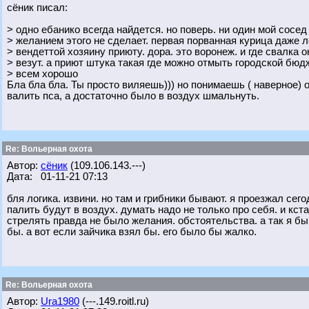
сёник писал:
> одно ебанико всегда найдется. но поверь. ни один мой сосе
> желанием этого не сделает. первая порванная курица даже 
> вендеттой хозяину приюту. дора. это воронеж. и где свалка он
> везут. а приют штука такая где можно отмыть городской бюдж
> всем хорошо
Бла бла бла. Ты просто виляешь))) но понимаешь ( наверное) о
валить пса, а достаточно было в воздух шмальнуть.
Re: Вольерная охота
Автор:
сёник
(109.106.143.---)
Дата: 01-11-21 07:13
бля логика. извини. но там и грибники бывают. я проезжал сег
палить будут в воздух. думать надо не только про себя. и кст
стрелять правда не было желания. обстоятельства. а так я б
бы. а вот если зайчика взял бы. его было бы жалко.
Re: Вольерная охота
Автор:
Ura1980
(---.149.roitl.ru)