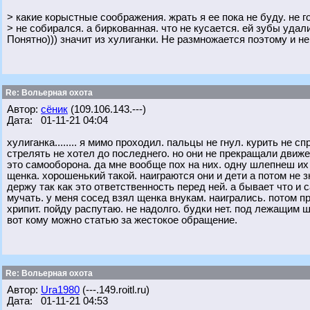
> какие корыстные соображения. жрать я ее пока не буду. не г
> не собирался. а биркованная. что не кусается. ей зубы удал
Понятно))) значит из хулиганки. Не размножается поэтому и не
Re: Вольерная охота
Автор:
сёник
(109.106.143.---)
Дата: 01-11-21 04:04
хулиганка........ я мимо проходил. пальцы не гнул. курить не
стрелять не хотел до последнего. но они не прекращали движ
это самооборона. да мне вообще пох на них. одну шлепнеш их
щенка. хорошенький такой. наиграются они и дети а потом не зн
держу так как это ответственность перед ней. а бывает что и с
мучать. у меня сосед взял щенка внукам. наигрались. потом п
хрипит. пойду распутаю. не надолго. будки нет. под лежащим 
вот кому можно статью за жестокое обращение.
Re: Вольерная охота
Автор:
Ura1980
(---.149.roitl.ru)
Дата: 01-11-21 04:53