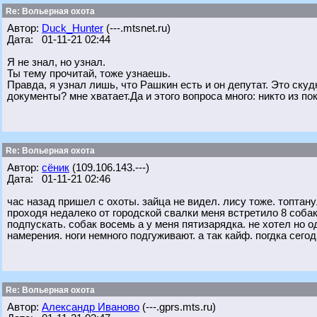
Re: Вольерная охота
Автор:
Duck_Hunter
(---.mtsnet.ru)
Дата: 01-11-21 02:44
Я не знал, но узнал.
Ты тему прочитай, тоже узнаешь.
Правда, я узнал лишь, что Рашкин есть и он депутат. Это ску
документы? мне хватает.Да и этого вопроса много: никто из п
Re: Вольерная охота
Автор:
сёник
(109.106.143.---)
Дата: 01-11-21 02:46
час назад пришел с охоты. зайца не видел. лису тоже. топтан
проходя недалеко от городской свалки меня встретило 8 собак
подпускать. собак восемь а у меня пятизарядка. не хотел но 
намерения. ноги немного подгуживают. а так кайф. погдка сего
Re: Вольерная охота
Автор:
Александр Иваново
(---.gprs.mts.ru)