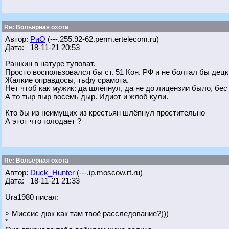
Re: Вольерная охота
Автор:
РиО
(---.255.92-62.perm.ertelecom.ru)
Дата: 18-11-21 20:53
Рашкин в натуре туповат.
Просто воспользовался бы ст. 51 Кон. РФ и не болтал бы децки
Жалкие оправдосы, тьфу срамота.
Нет чтоб как мужик: да шлёпнул, да не до лицензии было, бес
А то тыр пыр восемь дыр. Идиот и жлоб кули.
Кто бы из неимущих из крестьян шлёпнул простительно
А этот что голодает ?
Re: Вольерная охота
Автор:
Duck_Hunter
(---.ip.moscow.rt.ru)
Дата: 18-11-21 21:33
Ura1980 писал:
> Миссис дюк как там твоё расследование?)))
*