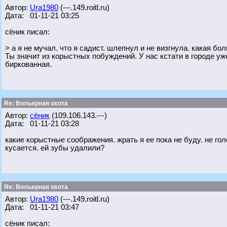
Автор:
Ura1980
(---.149.roitl.ru)
Дата: 01-11-21 03:25
сёник писал:
> а я не мучал. что я садист. шлепнул и не визгнула. какая бол
Ты значит из корыстных побуждений. У нас кстати в городе уж
биркованная.
Re: Вольерная охота
Автор:
сёник
(109.106.143.---)
Дата: 01-11-21 03:28
какие корыстные соображения. жрать я ее пока не буду. не гол
кусается. ей зубы удалили?
Re: Вольерная охота
Автор:
Ura1980
(---.149.roitl.ru)
Дата: 01-11-21 03:47
сёник писал: