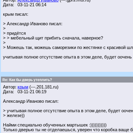
Автор:
Александр Иваново
(---.gprs.mts.ru)
Дата: 03-11-21 06:14
крым писал:
> Александр Иваново писал:
>
> придётся
> > мебельный щит прибить сначала, наверное?
>
> Можешь так, можешь саморезики по жестянке с красивой шл
учитывая полное отсутствие опыта в этом деле, будет оочень
Re: Как бы дверь утеплить?
Автор:
крым
(---.201.181.ru)
Дата: 03-11-21 06:19
Александр Иваново писал:
> учитывая полное отсутствие опыта в этом деле, будет ооче
> железе))
Найми специально обученных мартышек :)))))))))))
Только дверью ты не отделаешься, уверен что коробка ваще б