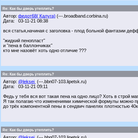
Re: Как бы дверь утеплить?
Автор:
федот68( Калуга)
(---.broadband.corbina.ru)
Дата: 03-11-21 08:38
вся статья,начиная с заголовка - плод больной фантазии деф
"жидкий пенопласт"
и "пена в баллончиках"
кто мне назовёт хоть одно отличие ???
Re: Как бы дверь утеплить?
Автор:
@leksei
(---.bbn07-103.lipetsk.ru)
Дата: 03-11-21 09:11
Федь у тебя вся вот такая пена на одно лицо? Хоть в строй маг з
Я так полагаю что изменениями химической формулы можно при
до трёх компонентной пены в сендвич панелях плотностью 40к
Re: Как бы дверь утеплить?
Автор:
@leksei
(---.bbn07-103.lipetsk.ru)