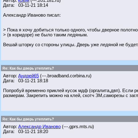
Автор:
крым
(---.201.181.ru)
Дата: 03-11-21 18:14
Александр Иваново писал:
> Пока я хочу добиться только одного, чтобы дверное полотн
> (в коридоре) не было таким ледяным.
Вешай шторку со стороны улицы. Дверь уже ледяной не будет
Re: Как бы дверь утеплить?
Автор:
Андрей65
(---.broadband.corbina.ru)
Дата: 03-11-21 18:18
Попробуй временно приклей кусок мдф (оргалита,двп). Если р
размерам. Закрепить можно на клей, скотч ЗМ,саморезы с загл
Re: Как бы дверь утеплить?
Автор:
Александр Иваново
(---.gprs.mts.ru)
Дата: 03-11-21 18:20