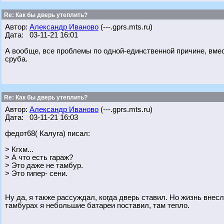
Re: Как бы дверь утеплить?
Автор:
Александр Иваново
(---.gprs.mts.ru)
Дата: 03-11-21 16:01
А вообще, все проблемы по одной-единственной причине, вмест
сруба.
Re: Как бы дверь утеплить?
Автор:
Александр Иваново
(---.gprs.mts.ru)
Дата: 03-11-21 16:03
федот68( Калуга) писал:
> Кгхм...
> А что есть гараж?
> Это даже не тамбур.
> Это гипер- сени.
Ну да, я также рассуждал, когда дверь ставил. Но жизнь внесл
тамбурах я небольшие батареи поставил, там тепло.