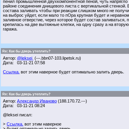
пенил промышленной двухкомпонентной пеной, чуть напрягло 
районе соединения днищевого листа с вертикальной стенкой. 
состава заливать чтобы при реакции слишком много не получи
на выброс уйдет, если мало то пОра крупная будет и неравно
заливное отверстие, через которое будет состав заливаться,
крепилась на две вытяжные клепки, на одну сразу а на вторую
гаража.
Re: Как бы дверь утеплить?
Автор:
@leksei
(---.bbn07-103.lipetsk.ru)
Дата: 03-11-21 07:58
Ссылка.
вот этим наверное будет оптимально залить дверь.
Re: Как бы дверь утеплить?
Автор:
Александр Иваново
(188.170.72.---)
Дата: 03-11-21 08:24
@leksei писал:
>
Ссылка.
вот этим наверное
> будет оптимально залить дверь.