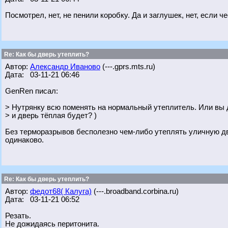
Посмотрел, нет, не пенили коробку. Да и заглушек, нет, если ч
Re: Как бы дверь утеплить?
Автор:
Александр Иваново
(---.gprs.mts.ru)
Дата: 03-11-21 06:46
GenRen писал:
> Нутрянку всю поменять на нормальный утеплитель. Или вы 
> и дверь тёплая будет? )
Без терморазрывов бесполезно чем-либо утеплять уличную две
одинаково.
Re: Как бы дверь утеплить?
Автор:
федот68( Калуга)
(---.broadband.corbina.ru)
Дата: 03-11-21 06:52
Резать.
Не дожидаясь перитонита.