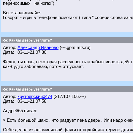
переносимых " на ногах")
Восстанавливайся.
Говорят - игры в телефоне помогают ( типа " собери слова из н
Re: Как бы дверь утеплить?
Автор:
Александр Иваново
(---.gprs.mts.ru)
Дата: 03-11-21 07:30
Федот, ты прав, некоторая рассеянность и забывчивость дейст
как-будто заболеваю, потом отпускает.
Re: Как бы дверь утеплить?
Автор:
крутоярский0474
(217.107.106.---)
Дата: 03-11-21 07:58
Андрей65 писал:
> Есть большой шанс , что раздует пена дверь . Или надо оче
Себе делал из алюминиевой фляги от подойника термос для жи