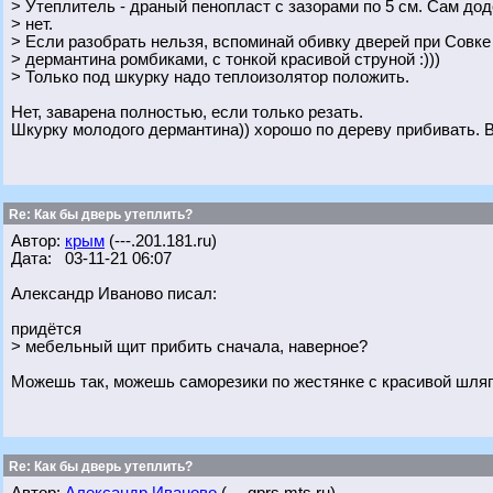
> Утеплитель - драный пенопласт с зазорами по 5 см. Сам до
> нет.
> Если разобрать нельзя, вспоминай обивку дверей при Совк
> дермантина ромбиками, с тонкой красивой струной :)))
> Только под шкурку надо теплоизолятор положить.
Нет, заварена полностью, если только резать.
Шкурку молодого дермантина)) хорошо по дереву прибивать. 
Re: Как бы дверь утеплить?
Автор:
крым
(---.201.181.ru)
Дата: 03-11-21 06:07
Александр Иваново писал:
придётся
> мебельный щит прибить сначала, наверное?
Можешь так, можешь саморезики по жестянке с красивой шляп
Re: Как бы дверь утеплить?