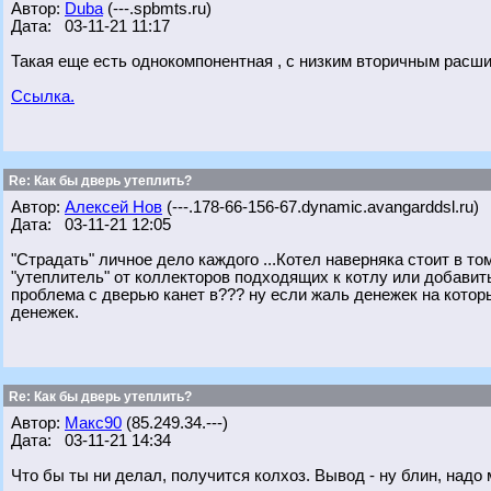
Автор:
Duba
(---.spbmts.ru)
Дата: 03-11-21 11:17
Такая еще есть однокомпонентная , с низким вторичным расш
Ссылка.
Re: Как бы дверь утеплить?
Автор:
Алексей Нов
(---.178-66-156-67.dynamic.avangarddsl.ru)
Дата: 03-11-21 12:05
"Страдать" личное дело каждого ...Котел наверняка стоит в то
"утеплитель" от коллекторов подходящих к котлу или добави
проблема с дверью канет в??? ну если жаль денежек на котор
денежек.
Re: Как бы дверь утеплить?
Автор:
Макс90
(85.249.34.---)
Дата: 03-11-21 14:34
Что бы ты ни делал, получится колхоз. Вывод - ну блин, надо 