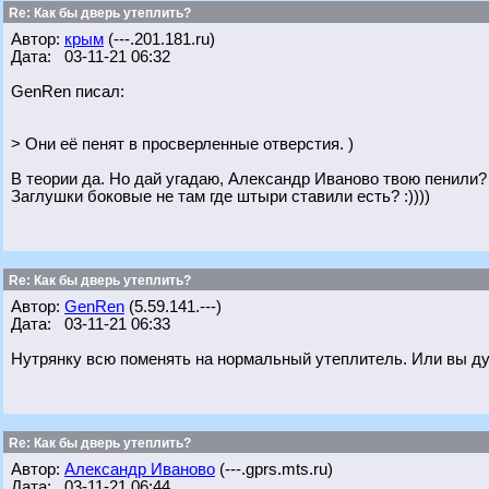
Re: Как бы дверь утеплить?
Автор:
крым
(---.201.181.ru)
Дата: 03-11-21 06:32
GenRen писал:
> Они её пенят в просверленные отверстия. )
В теории да. Но дай угадаю, Александр Иваново твою пенили? :
Заглушки боковые не там где штыри ставили есть? :))))
Re: Как бы дверь утеплить?
Автор:
GenRen
(5.59.141.---)
Дата: 03-11-21 06:33
Нутрянку всю поменять на нормальный утеплитель. Или вы дум
Re: Как бы дверь утеплить?
Автор:
Александр Иваново
(---.gprs.mts.ru)
Дата: 03-11-21 06:44