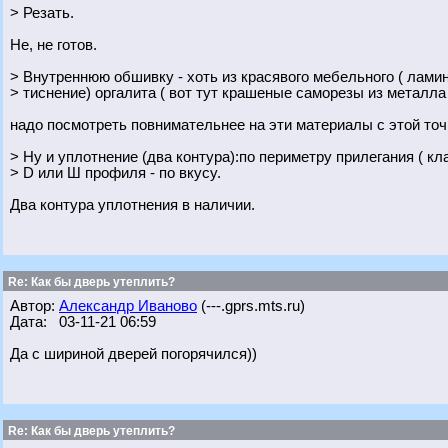
> Резать.
Не, не готов.
> Внутреннюю обшивку - хоть из красявого мебельного ( лами
> тиснение) оргалита ( вот тут крашеные саморезы из металла 
надо посмотреть повнимательнее на эти материалы с этой точ
> Ну и уплотнение (два контура):по периметру прилегания ( к
> D или Ш профиля - по вкусу.
Два контура уплотнения в наличии.
Re: Как бы дверь утеплить?
Автор:
Александр Иваново
(---.gprs.mts.ru)
Дата: 03-11-21 06:59
Да с шириной дверей погорячился))
Re: Как бы дверь утеплить?