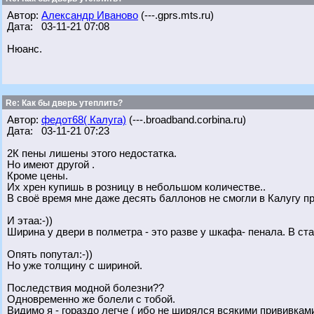
Автор:
Александр Иваново
(---.gprs.mts.ru)
Дата: 03-11-21 07:08
Нюанс.
Re: Как бы дверь утеплить?
Автор:
федот68( Калуга)
(---.broadband.corbina.ru)
Дата: 03-11-21 07:23
2К пены лишены этого недостатка.
Но имеют другой .
Кроме цены.
Их хрен купишь в розницу в небольшом количестве..
В своё время мне даже десять баллонов не смогли в Калугу п
И этаа:-))
Ширина у двери в полметра - это разве у шкафа- пенала. В ст
Опять попутал:-))
Но уже толщину с шириной.
Последствия модной болезни??
Одновременно же болели с тобой.
Видимо я - гораздо легче ( ибо не ширялся всякими прививкам