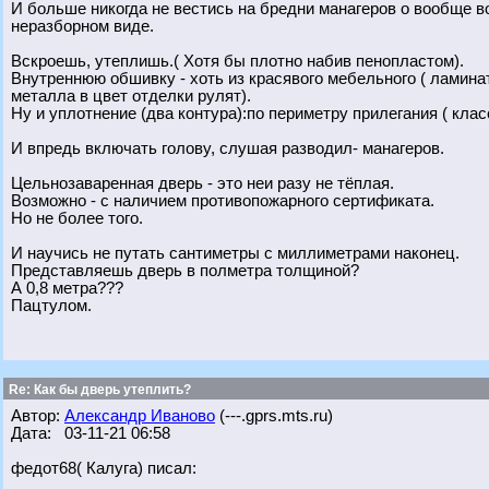
И больше никогда не вестись на бредни манагеров о вообще 
неразборном виде.
Вскроешь, утеплишь.( Хотя бы плотно набив пенопластом).
Внутреннюю обшивку - хоть из красявого мебельного ( ламинат
металла в цвет отделки рулят).
Ну и уплотнение (два контура):по периметру прилегания ( кла
И впредь включать голову, слушая разводил- манагеров.
Цельнозаваренная дверь - это неи разу не тёплая.
Возможно - с наличием противопожарного сертификата.
Но не более того.
И научись не путать сантиметры с миллиметрами наконец.
Представляешь дверь в полметра толщиной?
А 0,8 метра???
Пацтулом.
Re: Как бы дверь утеплить?
Автор:
Александр Иваново
(---.gprs.mts.ru)
Дата: 03-11-21 06:58
федот68( Калуга) писал: