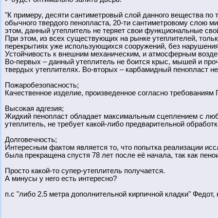
"К примеру, десяти сантиметровый слой данного вещества по
обычного твердого пенопласта, 20-ти сантиметровому слою ми
этом, данный утеплитель не теряет свои функциональные свой
При этом, из всех существующих на рынке утеплителей, тольк
перекрытиях уже использующихся сооружений, без нарушения 
Устойчивость к внешним механическим, и атмосферным воздей
Во-первых – данный утеплитель не боится крыс, мышей и про
твердых утеплителях. Во-вторых – карбамидный пенопласт не
Пожаробезопасность;
Качественное изделие, произведенное согласно требованиям ГО
Высокая адгезия;
Жидкий пенопласт обладает максимальным сцеплением с любы
утеплитель, не требует какой-либо предварительной обработк
Долговечность;
Интересным фактом является то, что попытка реализации исс
была прекращена спустя 78 лет после её начала, так как пен
Просто какой-то супер-утеплитель получается.
А минусы у него есть интересно?
п.с "либо 2.5 метра дополнительной кирпичной кладки" Федот, 