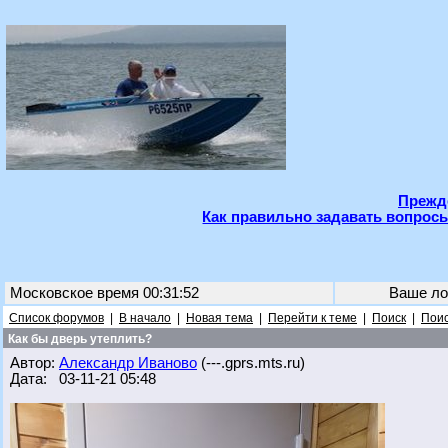
Прежде
Как правильно задавать вопросы
Московское время 00:31:52
Ваше ло
Список форумов
|
В начало
|
Новая тема
|
Перейти к теме
|
Поиск
|
Поис
Как бы дверь утеплить?
Автор:
Александр Иваново
(---.gprs.mts.ru)
Дата: 03-11-21 05:48