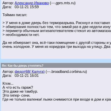
Автор:
Александр Иваново
(---.gprs.mts.ru)
Дата: 03-11-21 15:59
Тоймин писал:
> У меня в доме дверь без терморазрыва. Рискнул и поставил
> обмерзания полностью тем, что зимой раз в две недели изн
> периметр обычным антизапотевателем стекол из автомагаза
> необходимости нет.
Да не обмерзает она, всё-таки помещение с другой стороны и
очень холодное. У меня из коридора три выхода на улицу. Дв
Re: Как бы дверь утеплить?
Автор:
федот68( Калуга)
(---.broadband.corbina.ru)
Дата: 03-11-21 16:01
Кгхм...
А что есть гараж?
Это даже не тамбур.
Это гипер- сени.
Где не только валенки/ лыжи снимаются при входе в дом и хра