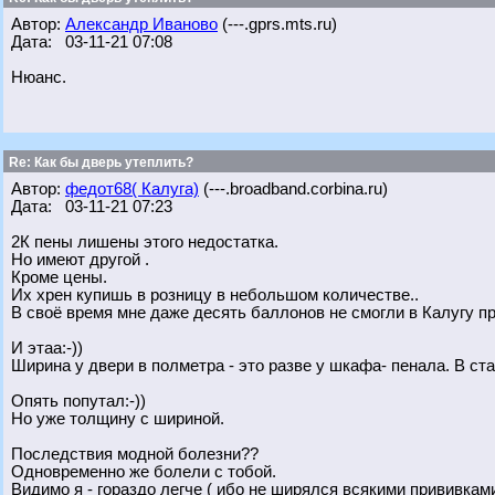
Автор:
Александр Иваново
(---.gprs.mts.ru)
Дата: 03-11-21 07:08
Нюанс.
Re: Как бы дверь утеплить?
Автор:
федот68( Калуга)
(---.broadband.corbina.ru)
Дата: 03-11-21 07:23
2К пены лишены этого недостатка.
Но имеют другой .
Кроме цены.
Их хрен купишь в розницу в небольшом количестве..
В своё время мне даже десять баллонов не смогли в Калугу п
И этаа:-))
Ширина у двери в полметра - это разве у шкафа- пенала. В ст
Опять попутал:-))
Но уже толщину с шириной.
Последствия модной болезни??
Одновременно же болели с тобой.
Видимо я - гораздо легче ( ибо не ширялся всякими прививкам