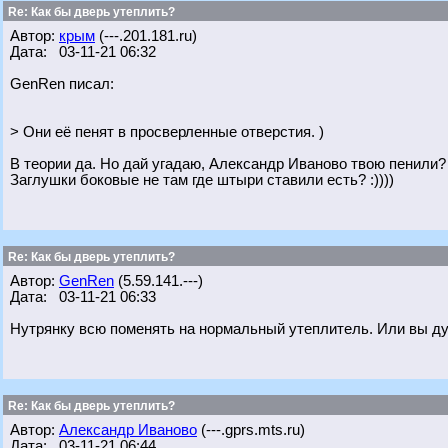
Re: Как бы дверь утеплить?
Автор:
крым
(---.201.181.ru)
Дата: 03-11-21 06:32
GenRen писал:
> Они её пенят в просверленные отверстия. )
В теории да. Но дай угадаю, Александр Иваново твою пенили? :
Заглушки боковые не там где штыри ставили есть? :))))
Re: Как бы дверь утеплить?
Автор:
GenRen
(5.59.141.---)
Дата: 03-11-21 06:33
Нутрянку всю поменять на нормальный утеплитель. Или вы дум
Re: Как бы дверь утеплить?
Автор:
Александр Иваново
(---.gprs.mts.ru)
Дата: 03-11-21 06:44