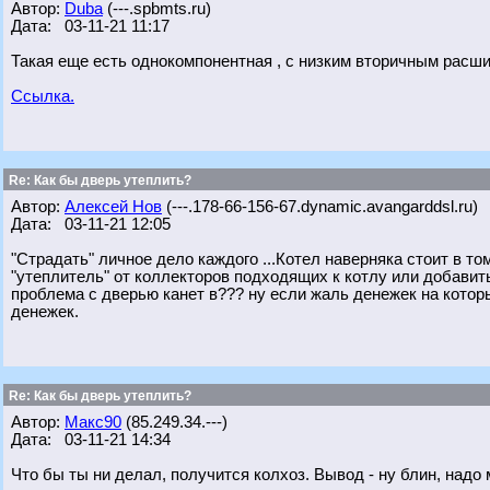
Автор:
Duba
(---.spbmts.ru)
Дата: 03-11-21 11:17
Такая еще есть однокомпонентная , с низким вторичным расш
Ссылка.
Re: Как бы дверь утеплить?
Автор:
Алексей Нов
(---.178-66-156-67.dynamic.avangarddsl.ru)
Дата: 03-11-21 12:05
"Страдать" личное дело каждого ...Котел наверняка стоит в то
"утеплитель" от коллекторов подходящих к котлу или добави
проблема с дверью канет в??? ну если жаль денежек на котор
денежек.
Re: Как бы дверь утеплить?
Автор:
Макс90
(85.249.34.---)
Дата: 03-11-21 14:34
Что бы ты ни делал, получится колхоз. Вывод - ну блин, надо 