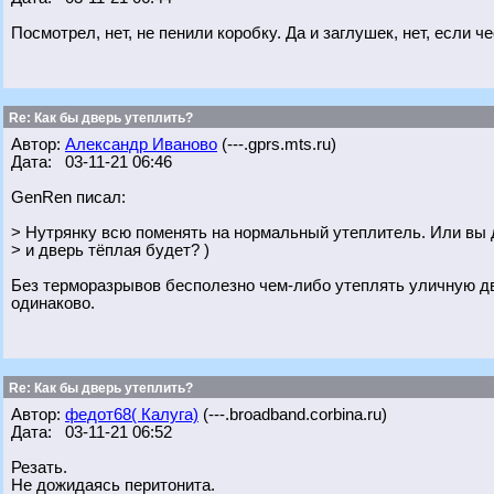
Посмотрел, нет, не пенили коробку. Да и заглушек, нет, если ч
Re: Как бы дверь утеплить?
Автор:
Александр Иваново
(---.gprs.mts.ru)
Дата: 03-11-21 06:46
GenRen писал:
> Нутрянку всю поменять на нормальный утеплитель. Или вы 
> и дверь тёплая будет? )
Без терморазрывов бесполезно чем-либо утеплять уличную две
одинаково.
Re: Как бы дверь утеплить?
Автор:
федот68( Калуга)
(---.broadband.corbina.ru)
Дата: 03-11-21 06:52
Резать.
Не дожидаясь перитонита.