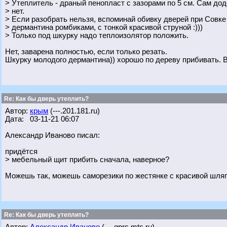
> Утеплитель - драный пенопласт с зазорами по 5 см. Сам до
> нет.
> Если разобрать нельзя, вспоминай обивку дверей при Совк
> дермантина ромбиками, с тонкой красивой струной :)))
> Только под шкурку надо теплоизолятор положить.
Нет, заварена полностью, если только резать.
Шкурку молодого дермантина)) хорошо по дереву прибивать. 
Re: Как бы дверь утеплить?
Автор:
крым
(---.201.181.ru)
Дата: 03-11-21 06:07
Александр Иваново писал:
придётся
> мебельный щит прибить сначала, наверное?
Можешь так, можешь саморезики по жестянке с красивой шляп
Re: Как бы дверь утеплить?