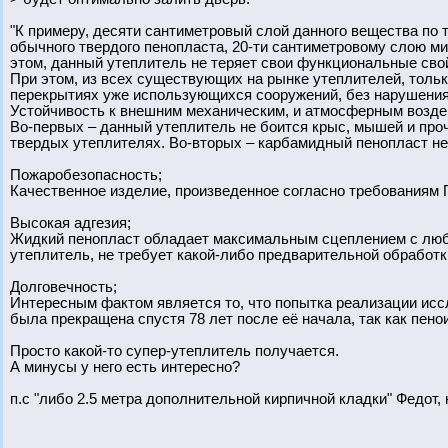
"К примеру, десяти сантиметровый слой данного вещества по
обычного твердого пенопласта, 20-ти сантиметровому слою ми
этом, данный утеплитель не теряет свои функциональные свой
При этом, из всех существующих на рынке утеплителей, тольк
перекрытиях уже использующихся сооружений, без нарушения 
Устойчивость к внешним механическим, и атмосферным воздей
Во-первых – данный утеплитель не боится крыс, мышей и про
твердых утеплителях. Во-вторых – карбамидный пенопласт не
Пожаробезопасность;
Качественное изделие, произведенное согласно требованиям ГО
Высокая адгезия;
Жидкий пенопласт обладает максимальным сцеплением с любы
утеплитель, не требует какой-либо предварительной обработк
Долговечность;
Интересным фактом является то, что попытка реализации исс
была прекращена спустя 78 лет после её начала, так как пен
Просто какой-то супер-утеплитель получается.
А минусы у него есть интересно?
п.с "либо 2.5 метра дополнительной кирпичной кладки" Федот, 