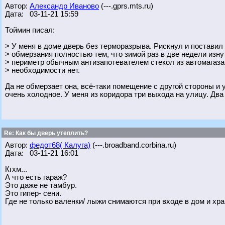
Автор:
Александр Иваново
(---.gprs.mts.ru)
Дата: 03-11-21 15:59
Тоймин писал:
> У меня в доме дверь без терморазрыва. Рискнул и поставил
> обмерзания полностью тем, что зимой раз в две недели изн
> периметр обычным антизапотевателем стекол из автомагаза
> необходимости нет.
Да не обмерзает она, всё-таки помещение с другой стороны и
очень холодное. У меня из коридора три выхода на улицу. Дв
Re: Как бы дверь утеплить?
Автор:
федот68( Калуга)
(---.broadband.corbina.ru)
Дата: 03-11-21 16:01
Кгхм...
А что есть гараж?
Это даже не тамбур.
Это гипер- сени.
Где не только валенки/ лыжи снимаются при входе в дом и хра