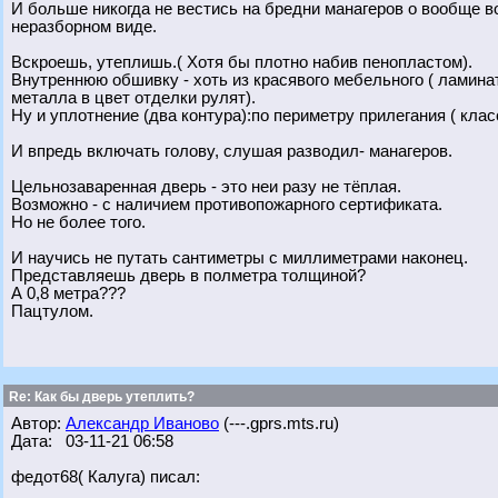
И больше никогда не вестись на бредни манагеров о вообще 
неразборном виде.
Вскроешь, утеплишь.( Хотя бы плотно набив пенопластом).
Внутреннюю обшивку - хоть из красявого мебельного ( ламинат
металла в цвет отделки рулят).
Ну и уплотнение (два контура):по периметру прилегания ( кла
И впредь включать голову, слушая разводил- манагеров.
Цельнозаваренная дверь - это неи разу не тёплая.
Возможно - с наличием противопожарного сертификата.
Но не более того.
И научись не путать сантиметры с миллиметрами наконец.
Представляешь дверь в полметра толщиной?
А 0,8 метра???
Пацтулом.
Re: Как бы дверь утеплить?
Автор:
Александр Иваново
(---.gprs.mts.ru)
Дата: 03-11-21 06:58
федот68( Калуга) писал: