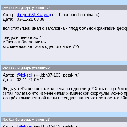
Re: Как бы дверь утеплить?
Автор:
федот68( Калуга)
(---.broadband.corbina.ru)
Дата: 03-11-21 08:38
вся статья,начиная с заголовка - плод больной фантазии деф
"жидкий пенопласт"
и "пена в баллончиках"
кто мне назовёт хоть одно отличие ???
Re: Как бы дверь утеплить?
Автор:
@leksei
(---.bbn07-103.lipetsk.ru)
Дата: 03-11-21 09:11
Федь у тебя вся вот такая пена на одно лицо? Хоть в строй маг з
Я так полагаю что изменениями химической формулы можно при
до трёх компонентной пены в сендвич панелях плотностью 40к
Re: Как бы дверь утеплить?
Автор:
@leksei
(---.bbn07-103.lipetsk.ru)