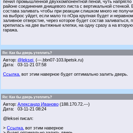
пенил промышленной двухкомпонентной пеной, чуть напрягло 
районе соединения днищевого листа с вертикальной стенкой. 
состава заливать чтобы при реакции слишком много не получи
на выброс уйдет, если мало то пОра крупная будет и неравно
заливное отверстие, через которое будет состав заливаться,
крепилась на две вытяжные клепки, на одну сразу а на вторую
гаража.
Re: Как бы дверь утеплить?
Автор:
@leksei
(---.bbn07-103.lipetsk.ru)
Дата: 03-11-21 07:58
Ссылка.
вот этим наверное будет оптимально залить дверь.
Re: Как бы дверь утеплить?
Автор:
Александр Иваново
(188.170.72.---)
Дата: 03-11-21 08:24
@leksei писал:
>
Ссылка.
вот этим наверное
> будет оптимально залить дверь.