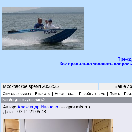
Прежде
Как правильно задавать вопросы
Московское время 20:22:25
Ваше ло
Список форумов
|
В начало
|
Новая тема
|
Перейти к теме
|
Поиск
|
Поис
Как бы дверь утеплить?
Автор:
Александр Иваново
(---.gprs.mts.ru)
Дата: 03-11-21 05:48