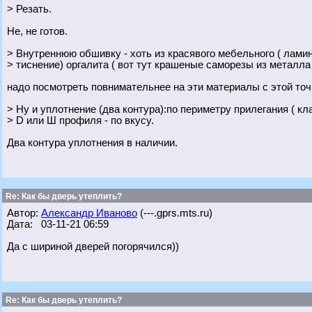
> Резать.
Не, не готов.
> Внутреннюю обшивку - хоть из красявого мебельного ( лами
> тиснение) оргалита ( вот тут крашеные саморезы из металла 
надо посмотреть повнимательнее на эти материалы с этой точ
> Ну и уплотнение (два контура):по периметру прилегания ( к
> D или Ш профиля - по вкусу.
Два контура уплотнения в наличии.
Re: Как бы дверь утеплить?
Автор:
Александр Иваново
(---.gprs.mts.ru)
Дата: 03-11-21 06:59
Да с шириной дверей погорячился))
Re: Как бы дверь утеплить?