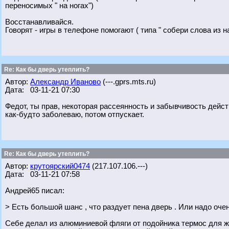
переносимых " на ногах")
Восстанавливайся.
Говорят - игры в телефоне помогают ( типа " собери слова из н
Re: Как бы дверь утеплить?
Автор:
Александр Иваново
(---.gprs.mts.ru)
Дата: 03-11-21 07:30
Федот, ты прав, некоторая рассеянность и забывчивость дейст
как-будто заболеваю, потом отпускает.
Re: Как бы дверь утеплить?
Автор:
крутоярский0474
(217.107.106.---)
Дата: 03-11-21 07:58
Андрей65 писал:
> Есть большой шанс , что раздует пена дверь . Или надо оче
Себе делал из алюминиевой фляги от подойника термос для жи