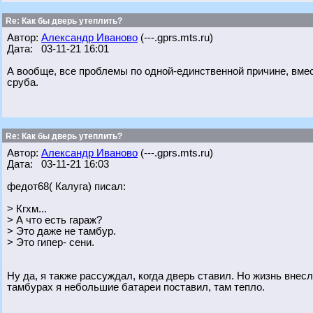
Re: Как бы дверь утеплить?
Автор:
Александр Иваново
(---.gprs.mts.ru)
Дата: 03-11-21 16:01
А вообще, все проблемы по одной-единственной причине, вмест
сруба.
Re: Как бы дверь утеплить?
Автор:
Александр Иваново
(---.gprs.mts.ru)
Дата: 03-11-21 16:03
федот68( Калуга) писал:
> Кгхм...
> А что есть гараж?
> Это даже не тамбур.
> Это гипер- сени.
Ну да, я также рассуждал, когда дверь ставил. Но жизнь внесл
тамбурах я небольшие батареи поставил, там тепло.