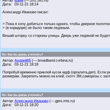
Автор:
крым
(---.201.181.ru)
Дата: 03-11-21 18:14
Александр Иваново писал:
> Пока я хочу добиться только одного, чтобы дверное полотн
> (в коридоре) не было таким ледяным.
Вешай шторку со стороны улицы. Дверь уже ледяной не будет
Re: Как бы дверь утеплить?
Автор:
Андрей65
(---.broadband.corbina.ru)
Дата: 03-11-21 18:18
Попробуй временно приклей кусок мдф (оргалита,двп). Если р
размерам. Закрепить можно на клей, скотч ЗМ,саморезы с загл
Re: Как бы дверь утеплить?
Автор:
Александр Иваново
(---.gprs.mts.ru)
Дата: 03-11-21 18:20