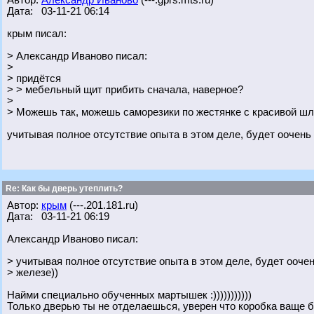
Автор:
Александр Иваново
(---.gprs.mts.ru)
Дата: 03-11-21 06:14
крым писал:
> Александр Иваново писал:
>
> придётся
> > мебельный щит прибить сначала, наверное?
>
> Можешь так, можешь саморезики по жестянке с красивой шл
учитывая полное отсутствие опыта в этом деле, будет оочень
Re: Как бы дверь утеплить?
Автор:
крым
(---.201.181.ru)
Дата: 03-11-21 06:19
Александр Иваново писал:
> учитывая полное отсутствие опыта в этом деле, будет ооче
> железе))
Найми специально обученных мартышек :)))))))))))
Только дверью ты не отделаешься, уверен что коробка ваще б