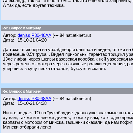
Александр, так вот и я об этом.... так это еще мало заправить
А так да, есть другая техника.
Re: Вопрос к Митричу.
Автор:
deniss Р80-48АА
(---.84.nat.atknet.ru)
Дата: 15-10-21 04:20
Да тоже от жопера на урал/днепр и слышал и видел, от оки на 
привезёшь 0,5т груза. . Видел прикольны тарантас трицикл у
13лс лифан через шкивы вазовская коробка к ней уазовская 
через ремень от мотора через натяжные ролики сцепление, ра
упершись в кучу песка отвалом, буксует и скачет.
Re: Вопрос к Митричу.
Автор:
deniss Р80-48АА
(---.84.nat.atknet.ru)
Дата: 15-10-21 04:28
Ни кто не даст ТО на "рукоблудие" давно уже знакомые пытали
ху вам, так же и в неё же дизель, то же ху вам, хотя одно вре
карпаты с мотором от минска, гаишники сказали, да нам пофиг 
Мински отбирали легко