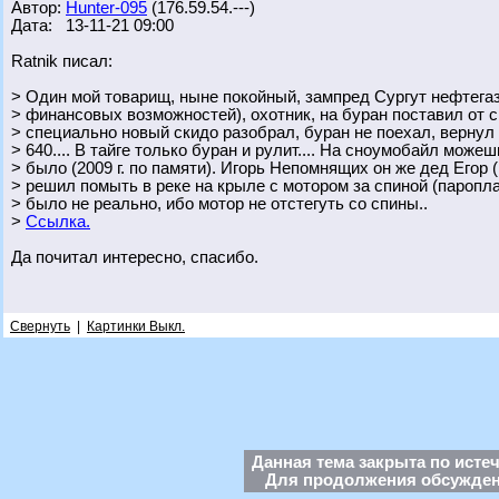
Автор:
Hunter-095
(176.59.54.---)
Дата: 13-11-21 09:00
Ratnik писал:
> Один мой товарищ, ныне покойный, зампред Сургут нефтегаз 
> финансовых возможностей), охотник, на буран поставил от с
> специально новый скидо разобрал, буран не поехал, вернул 
> 640.... В тайге только буран и рулит.... На сноумобайл може
> было (2009 г. по памяти). Игорь Непомнящих он же дед Егор 
> решил помыть в реке на крыле с мотором за спиной (паропла
> было не реально, ибо мотор не отстегуть со спины..
>
Ссылка.
Да почитал интересно, спасибо.
Свернуть
|
Картинки Выкл.
Данная тема закрыта по исте
Для продолжения обсуждени