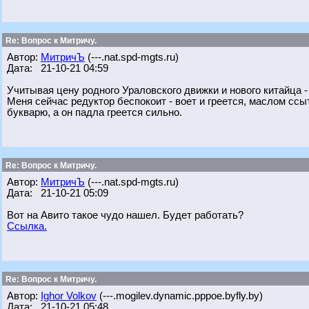
Re: Вопрос к Митричу.
Автор:
МитричЪ
(---.nat.spd-mgts.ru)
Дата: 21-10-21 04:59
Учитывая цену родного Ураловского движки и нового китайца -
Меня сейчас редуктор беспокоит - воет и греется, маслом ссы
букварю, а он падла греется сильно.
Re: Вопрос к Митричу.
Автор:
МитричЪ
(---.nat.spd-mgts.ru)
Дата: 21-10-21 05:09
Вот на Авито такое чудо нашел. Будет работать?
Ссылка.
Re: Вопрос к Митричу.
Автор:
Ighor Volkov
(---.mogilev.dynamic.pppoe.byfly.by)
Дата: 21-10-21 05:48