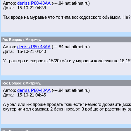
Автор:
deniss Р80-48АА
(---.84.nat.atknet.ru)
Дата: 15-10-21 04:38
Так вроде на муравье что то типа восходовского обьёмом. Не?
Re: Вопрос к Митричу.
Автор:
deniss Р80-48АА
(---.84.nat.atknet.ru)
Дата: 15-10-21 04:40
У трактора и скорость 15/20км/ч и у муравья колёсики не 18-19
Re: Вопрос к Митричу.
Автор:
deniss Р80-48АА
(---.84.nat.atknet.ru)
Дата: 15-10-21 04:45
А урал или иж проще продать "как есть" немного добавить(мож
скутер или эл самокат, 2 бенз нюхают, 3 вобще от разетки ну