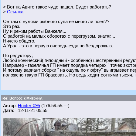
> Вот на Авито такое чудо нашел. Будет работать?
>
Ссылка.
Он там с нулями рыбного супа не много ли поел??
Это раз.
Ну и режим работы Ванкеля...
С работой на малых оборотах с перегрузом, внатяг....
Ничего общего.
А Урал - это в первую очередь езда по бездорожью.
По редуктору;
Любой конический( гипоидный - особенно) шестеренный редукт
Например - газелячья ГП имеет порядка четырех " точек экстр
И потому вариант сборки " на ощупь по люфту" выигрывает пер
положено такую ГП браковать. Но ведь ходит сотнями тысяч, 
Re: Вопрос к Митричу.
Автор:
Hunter-095
(176.59.55.---)
Дата: 12-11-21 05:55