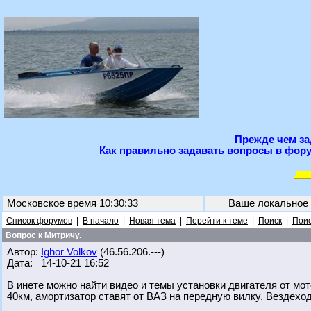
Прежде чем за
Как правильно задавать вопросы в фору
Московское время 10:30:33
Ваше локальное
Список форумов
|
В начало
|
Новая тема
|
Перейти к теме
|
Поиск
|
Поис
Вопрос к Митричу.
Автор:
Ighor Volkov
(46.56.206.---)
Дата: 14-10-21 16:52
В инете можно найти видео и темы установки двигателя от мот
40км, амортизатор ставят от ВАЗ на передную вилку. Вездеход 