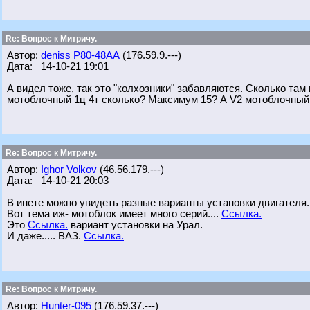
Re: Вопрос к Митричу.
Автор:
deniss Р80-48АА
(176.59.9.---)
Дата: 14-10-21 19:01
А видел тоже, так это "колхозники" забавляются. Сколько там
мотоблочный 1ц 4т сколько? Максимум 15? А V2 мотоблочный 
Re: Вопрос к Митричу.
Автор:
Ighor Volkov
(46.56.179.---)
Дата: 14-10-21 20:03
В инете можно увидеть разные варианты установки двигателя.
Вот тема иж- мотоблок имеет много серий....
Ссылка.
Это
Ссылка.
вариант установки на Урал.
И даже..... ВАЗ.
Ссылка.
Re: Вопрос к Митричу.
Автор:
Hunter-095
(176.59.37.---)