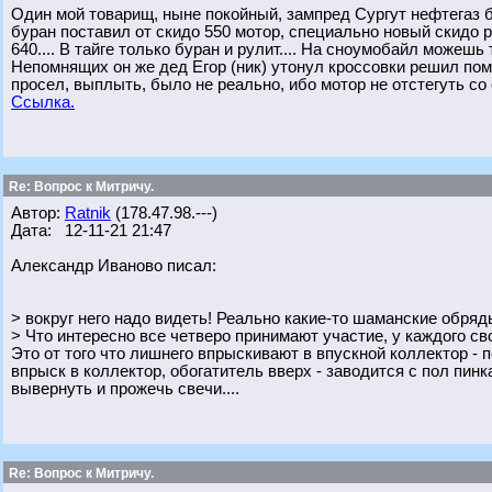
Один мой товарищ, ныне покойный, зампред Сургут нефтегаз б
буран поставил от скидо 550 мотор, специально новый скидо р
640.... В тайге только буран и рулит.... На сноумобайл можешь 
Непомнящих он же дед Егор (ник) утонул кроссовки решил помы
просел, выплыть, было не реально, ибо мотор не отстегуть со 
Ссылка.
Re: Вопрос к Митричу.
Автор:
Ratnik
(178.47.98.---)
Дата: 12-11-21 21:47
Александр Иваново писал:
> вокруг него надо видеть! Реально какие-то шаманские обряд
> Что интересно все четверо принимают участие, у каждого св
Это от того что лишнего впрыскивают в впускной коллектор - 
впрыск в коллектор, обогатитель вверх - заводится с пол пинк
вывернуть и прожечь свечи....
Re: Вопрос к Митричу.