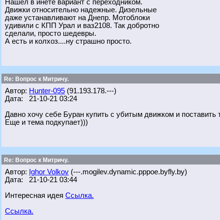
Нашёл в инете вариант с переходником.
Движки относительно надежные. Дизельные
даже устанавливают на Днепр. Мотоблоки
удивили с КПП Урал и ваз2108. Так добротно
сделали, просто шедевры.
А есть и колхоз....ну страшно просто.
Re: Вопрос к Митричу.
Автор:
Hunter-095
(91.193.178.---)
Дата: 21-10-21 03:24
Давно хочу себе Буран купить с убитым движком и поставить т
Еще и тема подкупает)))
Re: Вопрос к Митричу.
Автор:
Ighor Volkov
(---.mogilev.dynamic.pppoe.byfly.by)
Дата: 21-10-21 03:44
Интересная идея
Ссылка.
Ссылка.