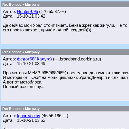
Re: Вопрос к Митричу.
Автор:
Hunter-095
(176.59.37.---)
Дата: 15-10-21 03:42
Да сейчас мой Урал стоит гниёт.. Бенза жрёт как жигули. Не то
его просто нюхает, причём одной ноздрей))))
Re: Вопрос к Митричу.
Автор:
федот68( Калуга)
(---.broadband.corbina.ru)
Дата: 15-10-21 03:49
Про моторы МеМЗ 965/968/969( последние два имеют таки разл
И моторы от " Оки" на моцыцыклаххх УралоДнепр я и слышал 
А вот от мотоблока...
Первый раз слышу...
Re: Вопрос к Митричу.
Автор:
Ighor Volkov
(46.56.186.---)
Дата: 15-10-21 03:52