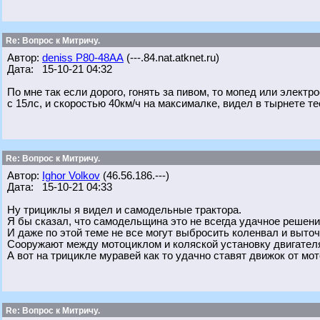
Re: Вопрос к Митричу.
Автор:
deniss Р80-48АА
(---.84.nat.atknet.ru)
Дата: 15-10-21 04:32
По мне так если дорого, гонять за пивом, то мопед или электр
с 15лс, и скоростью 40км/ч на максималке, видел в тырнете те
Re: Вопрос к Митричу.
Автор:
Ighor Volkov
(46.56.186.---)
Дата: 15-10-21 04:33
Ну трициклы я видел и самодельные трактора.
Я бы сказал, что самодельщина это не всегда удачное решени
И даже по этой теме не все могут выбросить коленвал и выточ
Сооружают между мотоциклом и коляской установку двигател
А вот на трицикле муравей как то удачно ставят движок от мот
Re: Вопрос к Митричу.