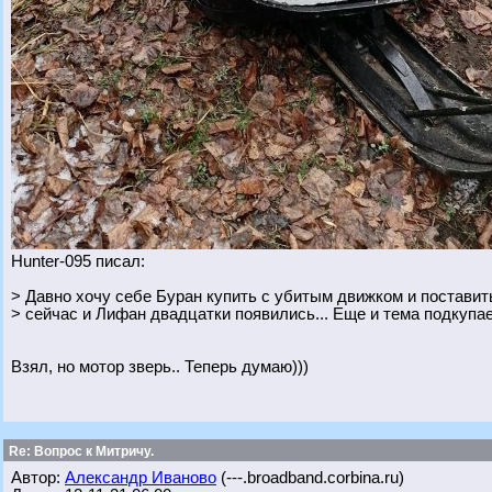
Hunter-095 писал:
> Давно хочу себе Буран купить с убитым движком и поставить
> сейчас и Лифан двадцатки появились... Еще и тема подкупае
Взял, но мотор зверь.. Теперь думаю)))
Re: Вопрос к Митричу.
Автор:
Александр Иваново
(---.broadband.corbina.ru)