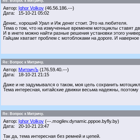
Re: Вопрос к Митричу.
Автор:
Ighor Volkov
(46.56.186.---)
Дата: 15-10-21 05:02
Денис, хороший Урал и Иж денег стоит. Это на любителя.
Тема о том, что на измученные временем мотоциклы ставят дв
И в инете можно найти разные решения установки этого униве
Гайцам хватает проблем с мотоблоками на дороге. И наверное
Re: Вопрос к Митричу.
Автор:
МитричЪ
(176.59.40.---)
Дата: 18-10-21 21:15
Даже и не задумывался о таком, моя цель сохранить мотоцикл 
Тема интересная, китайские движки весьма надежны, поэтому
Re: Вопрос к Митричу.
Автор:
Ighor Volkov
(---.mogilev.dynamic.pppoe.byfly.by)
Дата: 20-10-21 23:47
Так да, тема интересная без ремней и цепей.