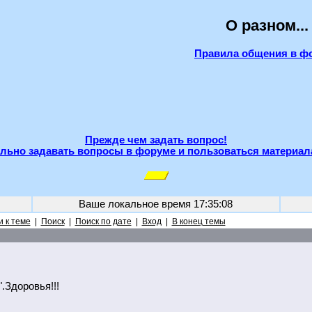
О разном...
Правила общения в ф
Прежде чем задать вопрос!
льно задавать вопросы в форуме и пользоваться материал
Ваше локальное время
17:35:08
 к теме
|
Поиск
|
Поиск по дате
|
Вход
|
В конец темы
.Здоровья!!!