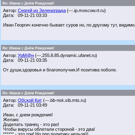
Re: Ивана с Днём Рождения!
Автор:
Сергей из Зеленограда
(---.ip.moscow.rt.ru)
Дата: 09-11-21 03:33
Иван Георгич конечно бывает суров но, по другому тут, видимо
Re: Ивана с Днём Рождения!
Автор:
УрМ@н
(---.255.8.85.dynamic.ufanet.ru)
Дата: 09-11-21 03:35
От души,здоровья и благополучия.И позитива поболе.
Re: Ивана с Днём Рождения!
Автор:
Обской Кит
(---.bb-nsk.sib.mts.ru)
Дата: 09-11-21 03:49
Иван, с днем рождения!
Желаю:
Доделать транец - это раз!
Чтобы вирусы облетали стороной - это два!
****** - это три! Но про политику нельзя))