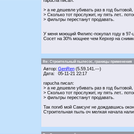
rapucha писал:
> а не дешевле убивать раз в год бытовой
> Сколько тот прослужит, ну пять лет.. пот
> фильтры перестанут продавать.
У меня моющий Филипс-покупал году в 97-ц
Сосет на 30% мощнее чем Керхер на снимк
Re: Строительный пылесос, границы применения
Автор:
GenRen
(5.59.141.---)
Дата: 05-11-21 22:17
rapucha писал:
> а не дешевле убивать раз в год бытовой
> Сколько тот прослужит, ну пять лет.. пот
> фильтры перестанут продавать.
Так погиб мой Самсунг не дождавшись окон
Строительная пыль оч мелкая начала налип