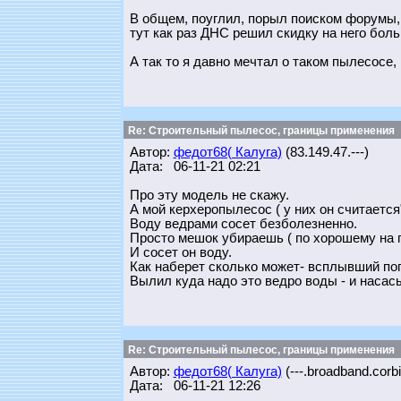
В общем, поуглил, порыл поиском форумы, 
тут как раз ДНС решил скидку на него боль
А так то я давно мечтал о таком пылесосе, 
Re: Строительный пылесос, границы применения
Автор:
федот68( Калуга)
(83.149.47.---)
Дата: 06-11-21 02:21
Про эту модель не скажу.
А мой керхеропылесос ( у них он считается
Воду ведрами сосет безболезненно.
Просто мешок убираешь ( по хорошему на 
И сосет он воду.
Как наберет сколько может- всплывший поп
Вылил куда надо это ведро воды - и наса
Re: Строительный пылесос, границы применения
Автор:
федот68( Калуга)
(---.broadband.corbi
Дата: 06-11-21 12:26