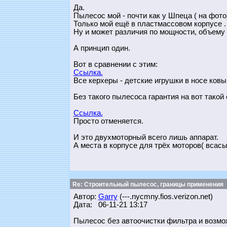
Да.
Пылесос мой - почти как у Шпеца ( на фото
Только мой ещё в пластмассовом корпусе .
Ну и может различия по мощности, объему 
А принцип один.
Вот в сравнении с этим:
Ссылка.
Все керхеры - детские игрушки в носе ковы
Без такого пылесоса гарантия на вот такой 
Ссылка.
Просто отменяется.
И это двухмоторный всего лишь аппарат.
А места в корпусе для трёх моторов( всас
Re: Строительный пылесос, границы применения
Автор:
Garry
(---.nycmny.fios.verizon.net)
Дата: 06-11-21 13:17
Пылесос без автоочистки фильтра и возмо