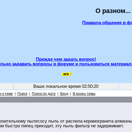
О разном...
Правила общения в ф
Прежде чем задать вопрос!
льно задавать вопросы в форуме и пользоваться материал
Ваше локальное время
02:50:20
 к теме
|
Поиск
|
Поиск по дате
|
Вход
|
В конец темы
троительному пылесосу пыль от распила керамогранита алмазн
 быстро пипец приходит, эту пыль фильтр не задерживает.