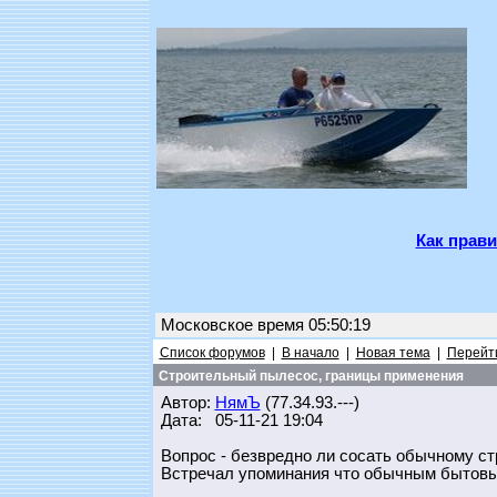
Как прави
Московское время 05:50:19
Список форумов
|
В начало
|
Новая тема
|
Перейти
Строительный пылесос, границы применения
Автор:
НямЪ
(77.34.93.---)
Дата: 05-11-21 19:04
Вопрос - безвредно ли сосать обычному с
Встречал упоминания что обычным бытовым