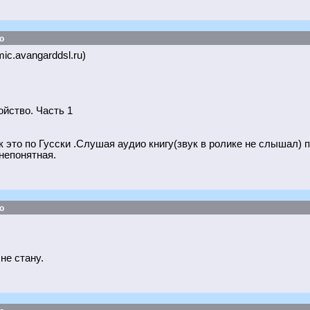
о
ic.avangarddsl.ru)
йство. Часть 1
 это по Гусски .Слушая аудио книгу(звук в ролике не слышал) 
непонятная.
о
не стану.