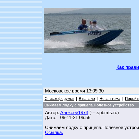
Как прави
Московское время 13:09:30
Список форумов
|
В начало
|
Новая тема
|
Перейти
Снимаем лодку с прицепа.Полезное устройство
Автор:
Алексей1973
(---.spbmts.ru)
Дата: 06-11-21 06:56
Снимаем лодку с прицепа.Полезное устрой
Ссылка.