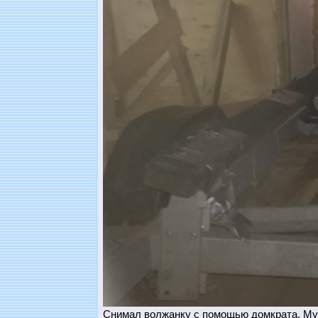
Снимал волжанку с помощью домкрата. Муто