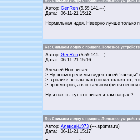
Re: Снимаем лодку с прицепа.Полезное устройств
Автор:
GenRen
(5.59.141.---)
Дата: 06-11-21 15:12
Нормальная идея. Наверно лучше только п
Re: Снимаем лодку с прицепа.Полезное устройств
Автор:
GenRen
(5.59.141.---)
Дата: 06-11-21 15:16
Алексей Нов писал:
> Ну посмотрели мы видео твоей "звезды" к
> в ролике не слышал) понял только то , 
> просмотров, а в остальном фигня непонят
Ну и нах ты тут это писал и там насрал?
Re: Снимаем лодку с прицепа.Полезное устройств
Автор:
Алексей1973
(---.spbmts.ru)
Дата: 06-11-21 15:17