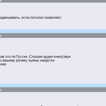
о
одвешивать, если потолок позволяет.
о
ак это по Гусски .Слушая аудио книгу(звук
что вашему ролику нужны накрутки
ная.
о