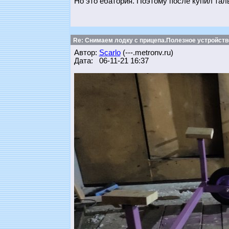
Но это ебатория. Поэтому после купил тал
Re: Снимаем лодку с прицепа.Полезное устройств
Автор:
Scarlo
(---.metronv.ru)
Дата: 06-11-21 16:37