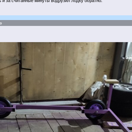
ь и за считанные минуты водрузил лодку обратно.
о