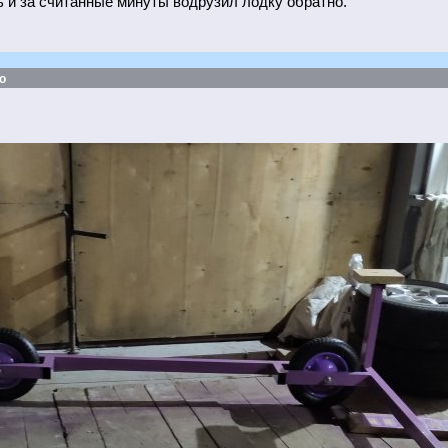
ь и за считанные минуты водрузил лодку обратно.
о