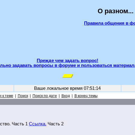
О разном...
Правила общения в ф
Прежде чем задать вопрос!
льно задавать вопросы в форуме и пользоваться материал
Ваше локальное время
07:51:14
 к теме
|
Поиск
|
Поиск по дате
|
Вход
|
В конец темы
ство. Часть 1
Ссылка.
Часть 2