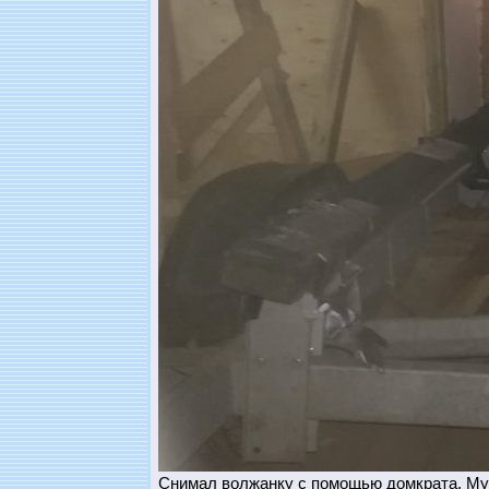
Снимал волжанку с помощью домкрата. Муто