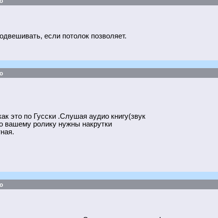
о
одвешивать, если потолок позволяет.
о
ак это по Гусски .Слушая аудио книгу(звук
что вашему ролику нужны накрутки
ная.
о