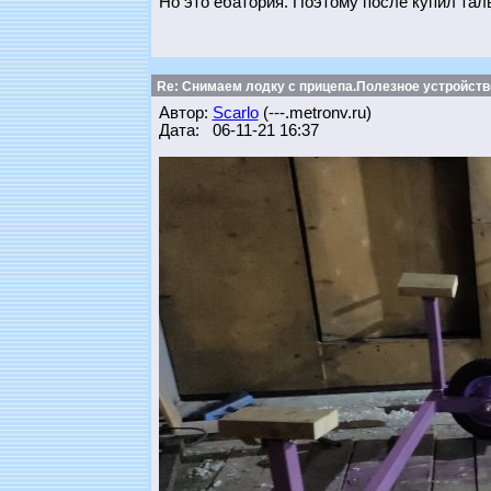
Но это ебатория. Поэтому после купил тал
Re: Снимаем лодку с прицепа.Полезное устройств
Автор:
Scarlo
(---.metronv.ru)
Дата: 06-11-21 16:37