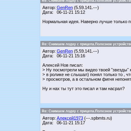
Re: Снимаем лодку с прицепа.Полезное устройств
Автор:
GenRen
(5.59.141.---)
Дата: 06-11-21 15:12
Нормальная идея. Наверно лучше только п
Re: Снимаем лодку с прицепа.Полезное устройств
Автор:
GenRen
(5.59.141.---)
Дата: 06-11-21 15:16
Алексей Нов писал:
> Ну посмотрели мы видео твоей "звезды" к
> в ролике не слышал) понял только то , 
> просмотров, а в остальном фигня непонят
Ну и нах ты тут это писал и там насрал?
Re: Снимаем лодку с прицепа.Полезное устройств
Автор:
Алексей1973
(---.spbmts.ru)
Дата: 06-11-21 15:17