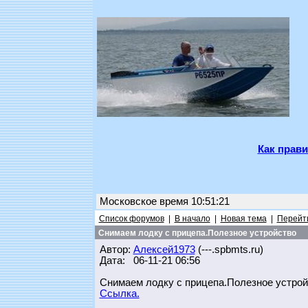
Как прави
Московское время 10:51:21
Список форумов
|
В начало
|
Новая тема
|
Перейти
Снимаем лодку с прицепа.Полезное устройство
Автор:
Алексей1973
(---.spbmts.ru)
Дата: 06-11-21 06:56
Снимаем лодку с прицепа.Полезное устрой
Ссылка.