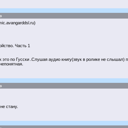
о
ic.avangarddsl.ru)
йство. Часть 1
 это по Гусски .Слушая аудио книгу(звук в ролике не слышал) 
непонятная.
о
не стану.