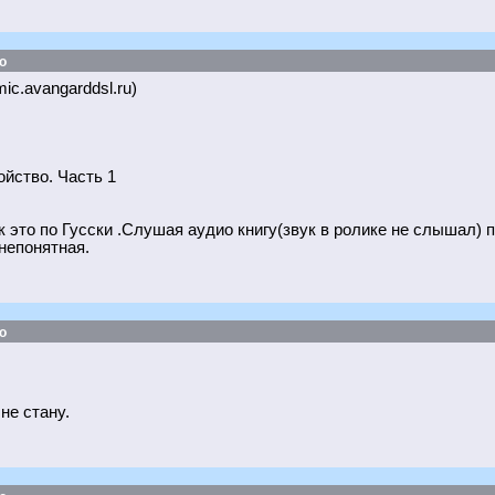
о
ic.avangarddsl.ru)
йство. Часть 1
 это по Гусски .Слушая аудио книгу(звук в ролике не слышал) 
непонятная.
о
не стану.