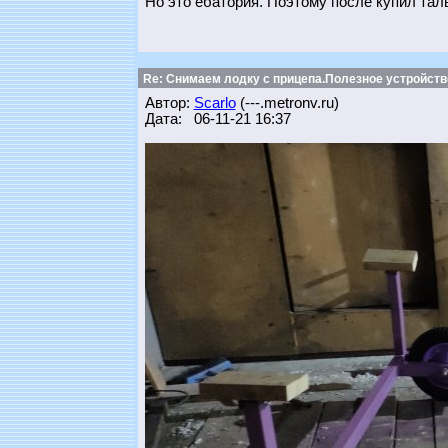
Но это ебатория. Поэтому после купил тал
Re: Снимаем лодку с прицепа.Полезное устройств
Автор:
Scarlo
(---.metronv.ru)
Дата: 06-11-21 16:37