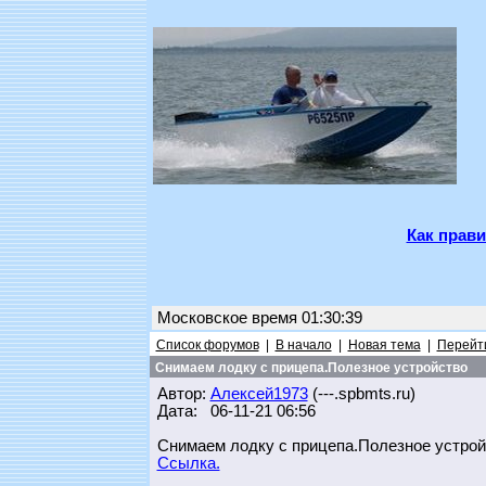
Как прави
Московское время 01:30:39
Список форумов
|
В начало
|
Новая тема
|
Перейти
Снимаем лодку с прицепа.Полезное устройство
Автор:
Алексей1973
(---.spbmts.ru)
Дата: 06-11-21 06:56
Снимаем лодку с прицепа.Полезное устрой
Ссылка.