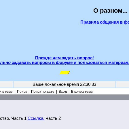
О разном...
Правила общения в ф
Прежде чем задать вопрос!
льно задавать вопросы в форуме и пользоваться материал
Ваше локальное время
22:30:33
 к теме
|
Поиск
|
Поиск по дате
|
Вход
|
В конец темы
ство. Часть 1
Ссылка.
Часть 2