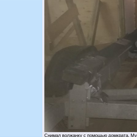
Снимал волжанку с помощью домкрата. Муто