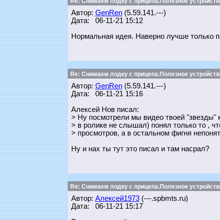
Re: Снимаем лодку с прицепа.Полезное устройств
Автор:
GenRen
(5.59.141.---)
Дата: 06-11-21 15:12
Нормальная идея. Наверно лучше только п
Re: Снимаем лодку с прицепа.Полезное устройств
Автор:
GenRen
(5.59.141.---)
Дата: 06-11-21 15:16
Алексей Нов писал:
> Ну посмотрели мы видео твоей "звезды" к
> в ролике не слышал) понял только то , 
> просмотров, а в остальном фигня непонят
Ну и нах ты тут это писал и там насрал?
Re: Снимаем лодку с прицепа.Полезное устройств
Автор:
Алексей1973
(---.spbmts.ru)
Дата: 06-11-21 15:17