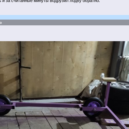
ь и за считанные минуты водрузил лодку обратно.
о