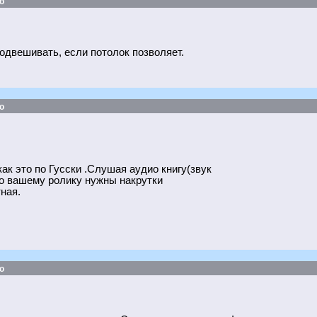
о
одвешивать, если потолок позволяет.
о
ак это по Гусски .Слушая аудио книгу(звук
что вашему ролику нужны накрутки
ная.
о