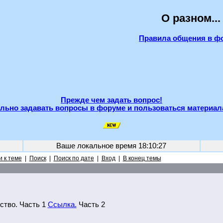
О разном...
Правила общения в ф
Прежде чем задать вопрос!
льно задавать вопросы в форуме и пользоваться материал
Ваше локальное время
18:10:27
 к теме
|
Поиск
|
Поиск по дате
|
Вход
|
В конец темы
ство. Часть 1
Ссылка.
Часть 2