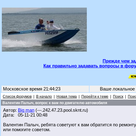
Прежде чем за
Как правильно задавать вопросы в фору
Московское время 21:44:23
Ваше локальное
Список форумов
|
В начало
|
Новая тема
|
Перейти к теме
|
Поиск
|
Поис
Валентин Палыч, вопрос к вам по двигателю автомобиля
Автор:
Big man
(---.242.47.23.pool.sknt.ru)
Дата: 05-11-21 00:48
Валентин Палыч, ребята советуют к вам обратится по ремонту/з
или помогите советом.