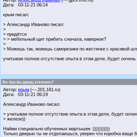
Автор:
Александр Иваново
(---.gprs.mts.ru)
Дата: 03-11-21 06:14
крым писал:
> Александр Иваново писал:
>
> придётся
> > мебельный щит прибить сначала, наверное?
>
> Можешь так, можешь саморезики по жестянке с красивой шл
учитывая полное отсутствие опыта в этом деле, будет оочень
Re: Как бы дверь утеплить?
Автор:
крым
(---.201.181.ru)
Дата: 03-11-21 06:19
Александр Иваново писал:
> учитывая полное отсутствие опыта в этом деле, будет ооче
> железе))
Найми специально обученных мартышек :)))))))))))
Только дверью ты не отделаешься, уверен что коробка ваще б