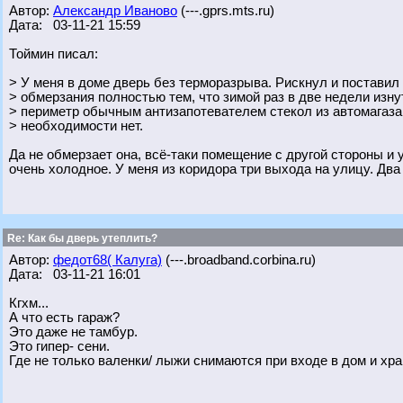
Автор:
Александр Иваново
(---.gprs.mts.ru)
Дата: 03-11-21 15:59
Тоймин писал:
> У меня в доме дверь без терморазрыва. Рискнул и поставил
> обмерзания полностью тем, что зимой раз в две недели изн
> периметр обычным антизапотевателем стекол из автомагаза
> необходимости нет.
Да не обмерзает она, всё-таки помещение с другой стороны и
очень холодное. У меня из коридора три выхода на улицу. Дв
Re: Как бы дверь утеплить?
Автор:
федот68( Калуга)
(---.broadband.corbina.ru)
Дата: 03-11-21 16:01
Кгхм...
А что есть гараж?
Это даже не тамбур.
Это гипер- сени.
Где не только валенки/ лыжи снимаются при входе в дом и хра