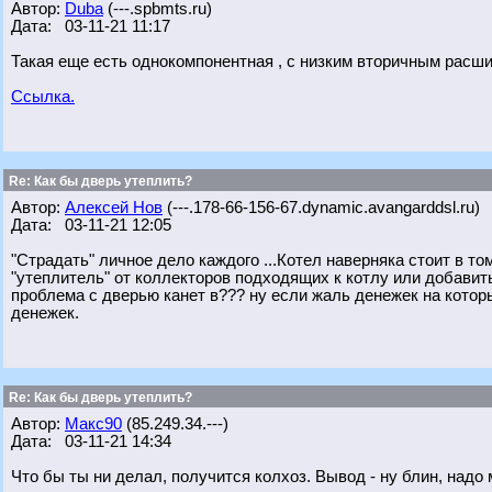
Автор:
Duba
(---.spbmts.ru)
Дата: 03-11-21 11:17
Такая еще есть однокомпонентная , с низким вторичным расш
Ссылка.
Re: Как бы дверь утеплить?
Автор:
Алексей Нов
(---.178-66-156-67.dynamic.avangarddsl.ru)
Дата: 03-11-21 12:05
"Страдать" личное дело каждого ...Котел наверняка стоит в то
"утеплитель" от коллекторов подходящих к котлу или добави
проблема с дверью канет в??? ну если жаль денежек на котор
денежек.
Re: Как бы дверь утеплить?
Автор:
Макс90
(85.249.34.---)
Дата: 03-11-21 14:34
Что бы ты ни делал, получится колхоз. Вывод - ну блин, надо 