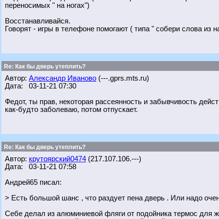
переносимых " на ногах")
Восстанавливайся.
Говорят - игры в телефоне помогают ( типа " собери слова из н
Re: Как бы дверь утеплить?
Автор:
Александр Иваново
(---.gprs.mts.ru)
Дата: 03-11-21 07:30
Федот, ты прав, некоторая рассеянность и забывчивость дейст
как-будто заболеваю, потом отпускает.
Re: Как бы дверь утеплить?
Автор:
крутоярский0474
(217.107.106.---)
Дата: 03-11-21 07:58
Андрей65 писал:
> Есть большой шанс , что раздует пена дверь . Или надо оче
Себе делал из алюминиевой фляги от подойника термос для жи