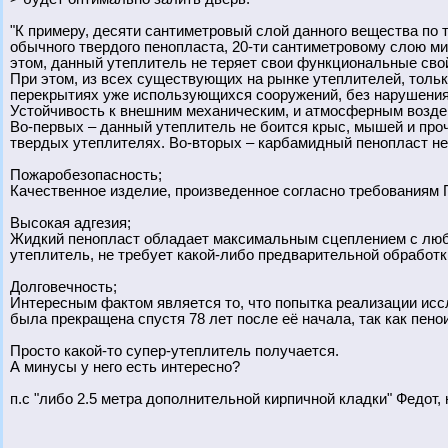
"К примеру, десяти сантиметровый слой данного вещества по
обычного твердого пенопласта, 20-ти сантиметровому слою ми
этом, данный утеплитель не теряет свои функциональные свой
При этом, из всех существующих на рынке утеплителей, тольк
перекрытиях уже использующихся сооружений, без нарушения 
Устойчивость к внешним механическим, и атмосферным воздей
Во-первых – данный утеплитель не боится крыс, мышей и про
твердых утеплителях. Во-вторых – карбамидный пенопласт не
Пожаробезопасность;
Качественное изделие, произведенное согласно требованиям ГО
Высокая адгезия;
Жидкий пенопласт обладает максимальным сцеплением с любы
утеплитель, не требует какой-либо предварительной обработк
Долговечность;
Интересным фактом является то, что попытка реализации исс
была прекращена спустя 78 лет после её начала, так как пен
Просто какой-то супер-утеплитель получается.
А минусы у него есть интересно?
п.с "либо 2.5 метра дополнительной кирпичной кладки" Федот, 