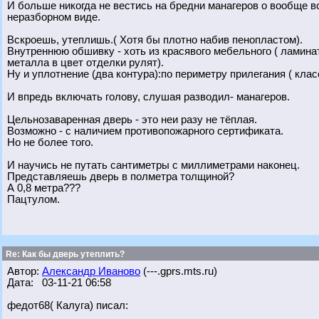
И больше никогда не вестись на бредни манагеров о вообще 
неразборном виде.
Вскроешь, утеплишь.( Хотя бы плотно набив пенопластом).
Внутреннюю обшивку - хоть из красявого мебельного ( ламинат
металла в цвет отделки рулят).
Ну и уплотнение (два контура):по периметру прилегания ( кла
И впредь включать голову, слушая разводил- манагеров.
Цельнозаваренная дверь - это неи разу не тёплая.
Возможно - с наличием противопожарного сертификата.
Но не более того.
И научись не путать сантиметры с миллиметрами наконец.
Представляешь дверь в полметра толщиной?
А 0,8 метра???
Пацтулом.
Re: Как бы дверь утеплить?
Автор:
Александр Иваново
(---.gprs.mts.ru)
Дата: 03-11-21 06:58
федот68( Калуга) писал: