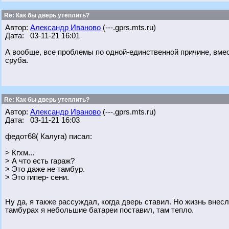
Re: Как бы дверь утеплить?
Автор:
Александр Иваново
(---.gprs.mts.ru)
Дата: 03-11-21 16:01
А вообще, все проблемы по одной-единственной причине, вмест
сруба.
Re: Как бы дверь утеплить?
Автор:
Александр Иваново
(---.gprs.mts.ru)
Дата: 03-11-21 16:03
федот68( Калуга) писал:
> Кгхм...
> А что есть гараж?
> Это даже не тамбур.
> Это гипер- сени.
Ну да, я также рассуждал, когда дверь ставил. Но жизнь внесл
тамбурах я небольшие батареи поставил, там тепло.