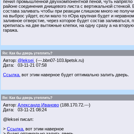
пенил промышленной двухкомпонентной пеной, чуть напрягло 
районе соединения днищевого листа с вертикальной стенкой. 
состава заливать чтобы при реакции слишком много не получи
на выброс уйдет, если мало то пОра крупная будет и неравно
заливное отверстие, через которое будет состав заливаться,
крепилась на две вытяжные клепки, на одну сразу а на вторую
гаража.
Re: Как бы дверь утеплить?
Автор:
@leksei
(---.bbn07-103.lipetsk.ru)
Дата: 03-11-21 07:58
Ссылка.
вот этим наверное будет оптимально залить дверь.
Re: Как бы дверь утеплить?
Автор:
Александр Иваново
(188.170.72.---)
Дата: 03-11-21 08:24
@leksei писал:
>
Ссылка.
вот этим наверное
> будет оптимально залить дверь.