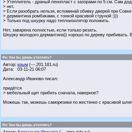
> Утеплитель - драный пенопласт с зазорами по 5 см. Сам до
> нет.
> Если разобрать нельзя, вспоминай обивку дверей при Совк
> дермантина ромбиками, с тонкой красивой струной :)))
> Только под шкурку надо теплоизолятор положить.
Нет, заварена полностью, если только резать.
Шкурку молодого дермантина)) хорошо по дереву прибивать. 
Re: Как бы дверь утеплить?
Автор:
крым
(---.201.181.ru)
Дата: 03-11-21 06:07
Александр Иваново писал:
придётся
> мебельный щит прибить сначала, наверное?
Можешь так, можешь саморезики по жестянке с красивой шляп
Re: Как бы дверь утеплить?