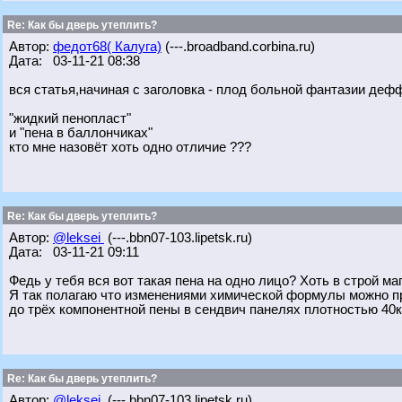
Re: Как бы дверь утеплить?
Автор:
федот68( Калуга)
(---.broadband.corbina.ru)
Дата: 03-11-21 08:38
вся статья,начиная с заголовка - плод больной фантазии деф
"жидкий пенопласт"
и "пена в баллончиках"
кто мне назовёт хоть одно отличие ???
Re: Как бы дверь утеплить?
Автор:
@leksei
(---.bbn07-103.lipetsk.ru)
Дата: 03-11-21 09:11
Федь у тебя вся вот такая пена на одно лицо? Хоть в строй маг з
Я так полагаю что изменениями химической формулы можно при
до трёх компонентной пены в сендвич панелях плотностью 40к
Re: Как бы дверь утеплить?
Автор:
@leksei
(---.bbn07-103.lipetsk.ru)