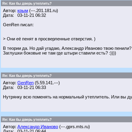
Re: Как бы дверь утеплить?
Автор:
крым
(---.201.181.ru)
Дата: 03-11-21 06:32
GenRen писал:
> Они её пенят в просверленные отверстия. )
В теории да. Но дай угадаю, Александр Иваново твою пенили? :
Заглушки боковые не там где штыри ставили есть? :))))
Re: Как бы дверь утеплить?
Автор:
GenRen
(5.59.141.---)
Дата: 03-11-21 06:33
Нутрянку всю поменять на нормальный утеплитель. Или вы дум
Re: Как бы дверь утеплить?
Автор:
Александр Иваново
(---.gprs.mts.ru)
Дата: 03-11-21 06:44