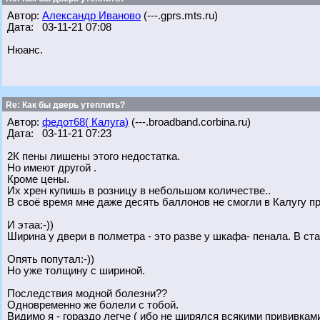
Автор:
Александр Иваново
(---.gprs.mts.ru)
Дата: 03-11-21 07:08
Нюанс.
Re: Как бы дверь утеплить?
Автор:
федот68( Калуга)
(---.broadband.corbina.ru)
Дата: 03-11-21 07:23
2К пены лишены этого недостатка.
Но имеют другой .
Кроме цены.
Их хрен купишь в розницу в небольшом количестве..
В своё время мне даже десять баллонов не смогли в Калугу п
И этаа:-))
Ширина у двери в полметра - это разве у шкафа- пенала. В ст
Опять попутал:-))
Но уже толщину с шириной.
Последствия модной болезни??
Одновременно же болели с тобой.
Видимо я - гораздо легче ( ибо не ширялся всякими прививкам