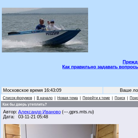
Прежде
Как правильно задавать вопросы
Московское время 16:43:09
Ваше ло
Список форумов
|
В начало
|
Новая тема
|
Перейти к теме
|
Поиск
|
Поис
Как бы дверь утеплить?
Автор:
Александр Иваново
(---.gprs.mts.ru)
Дата: 03-11-21 05:48