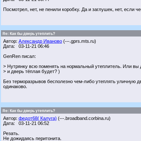
Посмотрел, нет, не пенили коробку. Да и заглушек, нет, если ч
Re: Как бы дверь утеплить?
Автор:
Александр Иваново
(---.gprs.mts.ru)
Дата: 03-11-21 06:46
GenRen писал:
> Нутрянку всю поменять на нормальный утеплитель. Или вы 
> и дверь тёплая будет? )
Без терморазрывов бесполезно чем-либо утеплять уличную две
одинаково.
Re: Как бы дверь утеплить?
Автор:
федот68( Калуга)
(---.broadband.corbina.ru)
Дата: 03-11-21 06:52
Резать.
Не дожидаясь перитонита.