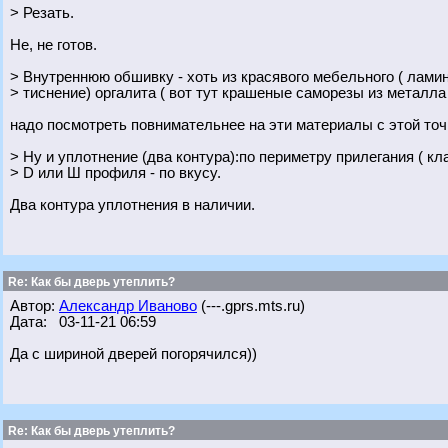
> Резать.
Не, не готов.
> Внутреннюю обшивку - хоть из красявого мебельного ( лами
> тиснение) оргалита ( вот тут крашеные саморезы из металла 
надо посмотреть повнимательнее на эти материалы с этой точ
> Ну и уплотнение (два контура):по периметру прилегания ( к
> D или Ш профиля - по вкусу.
Два контура уплотнения в наличии.
Re: Как бы дверь утеплить?
Автор:
Александр Иваново
(---.gprs.mts.ru)
Дата: 03-11-21 06:59
Да с шириной дверей погорячился))
Re: Как бы дверь утеплить?