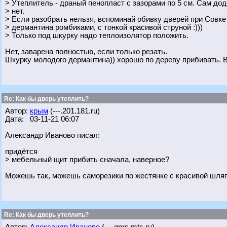
> Утеплитель - драный пенопласт с зазорами по 5 см. Сам до
> нет.
> Если разобрать нельзя, вспоминай обивку дверей при Совк
> дермантина ромбиками, с тонкой красивой струной :)))
> Только под шкурку надо теплоизолятор положить.
Нет, заварена полностью, если только резать.
Шкурку молодого дермантина)) хорошо по дереву прибивать. 
Re: Как бы дверь утеплить?
Автор:
крым
(---.201.181.ru)
Дата: 03-11-21 06:07
Александр Иваново писал:
придётся
> мебельный щит прибить сначала, наверное?
Можешь так, можешь саморезики по жестянке с красивой шляп
Re: Как бы дверь утеплить?