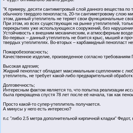
"К примеру, десяти сантиметровый слой данного вещества по
обычного твердого пенопласта, 20-ти сантиметровому слою ми
этом, данный утеплитель не теряет свои функциональные свой
При этом, из всех существующих на рынке утеплителей, тольк
перекрытиях уже использующихся сооружений, без нарушения 
Устойчивость к внешним механическим, и атмосферным воздей
Во-первых – данный утеплитель не боится крыс, мышей и про
твердых утеплителях. Во-вторых – карбамидный пенопласт не
Пожаробезопасность;
Качественное изделие, произведенное согласно требованиям ГО
Высокая адгезия;
Жидкий пенопласт обладает максимальным сцеплением с любы
утеплитель, не требует какой-либо предварительной обработк
Долговечность;
Интересным фактом является то, что попытка реализации исс
была прекращена спустя 78 лет после её начала, так как пен
Просто какой-то супер-утеплитель получается.
А минусы у него есть интересно?
п.с "либо 2.5 метра дополнительной кирпичной кладки" Федот, 