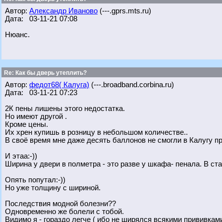
Автор:
Александр Иваново
(---.gprs.mts.ru)
Дата: 03-11-21 07:08
Нюанс.
Re: Как бы дверь утеплить?
Автор:
федот68( Калуга)
(---.broadband.corbina.ru)
Дата: 03-11-21 07:23
2К пены лишены этого недостатка.
Но имеют другой .
Кроме цены.
Их хрен купишь в розницу в небольшом количестве..
В своё время мне даже десять баллонов не смогли в Калугу п
И этаа:-))
Ширина у двери в полметра - это разве у шкафа- пенала. В ст
Опять попутал:-))
Но уже толщину с шириной.
Последствия модной болезни??
Одновременно же болели с тобой.
Видимо я - гораздо легче ( ибо не ширялся всякими прививкам