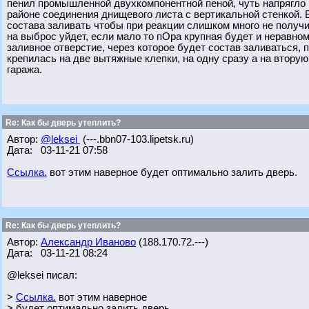
пенил промышленной двухкомпонентной пеной, чуть напрягло 
районе соединения днищевого листа с вертикальной стенкой. 
состава заливать чтобы при реакции слишком много не получи
на выброс уйдет, если мало то пОра крупная будет и неравно
заливное отверстие, через которое будет состав заливаться,
крепилась на две вытяжные клепки, на одну сразу а на вторую
гаража.
Re: Как бы дверь утеплить?
Автор:
@leksei
(---.bbn07-103.lipetsk.ru)
Дата: 03-11-21 07:58
Ссылка.
вот этим наверное будет оптимально залить дверь.
Re: Как бы дверь утеплить?
Автор:
Александр Иваново
(188.170.72.---)
Дата: 03-11-21 08:24
@leksei писал:
>
Ссылка.
вот этим наверное
> будет оптимально залить дверь.