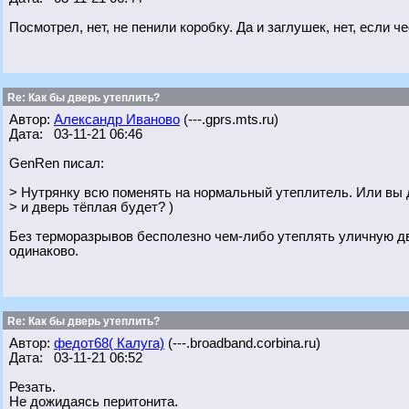
Посмотрел, нет, не пенили коробку. Да и заглушек, нет, если ч
Re: Как бы дверь утеплить?
Автор:
Александр Иваново
(---.gprs.mts.ru)
Дата: 03-11-21 06:46
GenRen писал:
> Нутрянку всю поменять на нормальный утеплитель. Или вы 
> и дверь тёплая будет? )
Без терморазрывов бесполезно чем-либо утеплять уличную две
одинаково.
Re: Как бы дверь утеплить?
Автор:
федот68( Калуга)
(---.broadband.corbina.ru)
Дата: 03-11-21 06:52
Резать.
Не дожидаясь перитонита.