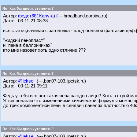
Re: Как бы дверь утеплить?
Автор:
федот68( Калуга)
(---.broadband.corbina.ru)
Дата: 03-11-21 08:38
вся статья,начиная с заголовка - плод больной фантазии деф
"жидкий пенопласт"
и "пена в баллончиках"
кто мне назовёт хоть одно отличие ???
Re: Как бы дверь утеплить?
Автор:
@leksei
(---.bbn07-103.lipetsk.ru)
Дата: 03-11-21 09:11
Федь у тебя вся вот такая пена на одно лицо? Хоть в строй маг з
Я так полагаю что изменениями химической формулы можно при
до трёх компонентной пены в сендвич панелях плотностью 40к
Re: Как бы дверь утеплить?
Автор:
@leksei
(---.bbn07-103.lipetsk.ru)