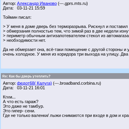
Автор:
Александр Иваново
(---.gprs.mts.ru)
Дата: 03-11-21 15:59
Тоймин писал:
> У меня в доме дверь без терморазрыва. Рискнул и поставил
> обмерзания полностью тем, что зимой раз в две недели изн
> периметр обычным антизапотевателем стекол из автомагаза
> необходимости нет.
Да не обмерзает она, всё-таки помещение с другой стороны и
очень холодное. У меня из коридора три выхода на улицу. Дв
Re: Как бы дверь утеплить?
Автор:
федот68( Калуга)
(---.broadband.corbina.ru)
Дата: 03-11-21 16:01
Кгхм...
А что есть гараж?
Это даже не тамбур.
Это гипер- сени.
Где не только валенки/ лыжи снимаются при входе в дом и хра