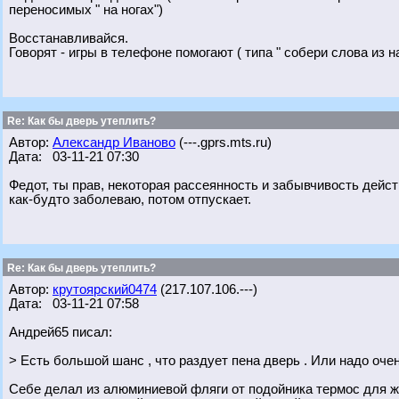
переносимых " на ногах")
Восстанавливайся.
Говорят - игры в телефоне помогают ( типа " собери слова из н
Re: Как бы дверь утеплить?
Автор:
Александр Иваново
(---.gprs.mts.ru)
Дата: 03-11-21 07:30
Федот, ты прав, некоторая рассеянность и забывчивость дейст
как-будто заболеваю, потом отпускает.
Re: Как бы дверь утеплить?
Автор:
крутоярский0474
(217.107.106.---)
Дата: 03-11-21 07:58
Андрей65 писал:
> Есть большой шанс , что раздует пена дверь . Или надо оче
Себе делал из алюминиевой фляги от подойника термос для жи