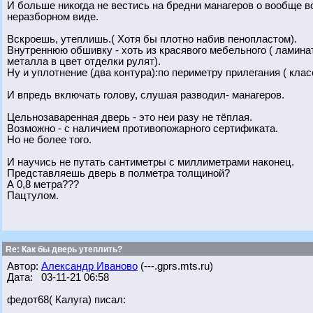
И больше никогда не вестись на бредни манагеров о вообще 
неразборном виде.
Вскроешь, утеплишь.( Хотя бы плотно набив пенопластом).
Внутреннюю обшивку - хоть из красявого мебельного ( ламинат
металла в цвет отделки рулят).
Ну и уплотнение (два контура):по периметру прилегания ( кла
И впредь включать голову, слушая разводил- манагеров.
Цельнозаваренная дверь - это неи разу не тёплая.
Возможно - с наличием противопожарного сертификата.
Но не более того.
И научись не путать сантиметры с миллиметрами наконец.
Представляешь дверь в полметра толщиной?
А 0,8 метра???
Пацтулом.
Re: Как бы дверь утеплить?
Автор:
Александр Иваново
(---.gprs.mts.ru)
Дата: 03-11-21 06:58
федот68( Калуга) писал: