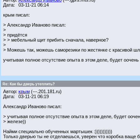
Автор:
Александр Иваново
(---.gprs.mts.ru)
Дата: 03-11-21 06:14
крым писал:
> Александр Иваново писал:
>
> придётся
> > мебельный щит прибить сначала, наверное?
>
> Можешь так, можешь саморезики по жестянке с красивой шл
учитывая полное отсутствие опыта в этом деле, будет оочень
Re: Как бы дверь утеплить?
Автор:
крым
(---.201.181.ru)
Дата: 03-11-21 06:19
Александр Иваново писал:
> учитывая полное отсутствие опыта в этом деле, будет ооче
> железе))
Найми специально обученных мартышек :)))))))))))
Только дверью ты не отделаешься, уверен что коробка ваще б