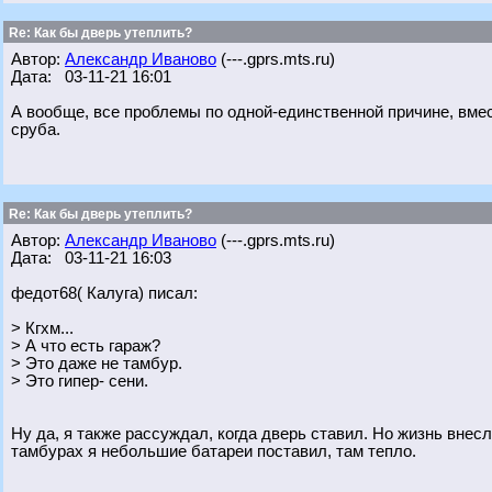
Re: Как бы дверь утеплить?
Автор:
Александр Иваново
(---.gprs.mts.ru)
Дата: 03-11-21 16:01
А вообще, все проблемы по одной-единственной причине, вмест
сруба.
Re: Как бы дверь утеплить?
Автор:
Александр Иваново
(---.gprs.mts.ru)
Дата: 03-11-21 16:03
федот68( Калуга) писал:
> Кгхм...
> А что есть гараж?
> Это даже не тамбур.
> Это гипер- сени.
Ну да, я также рассуждал, когда дверь ставил. Но жизнь внесл
тамбурах я небольшие батареи поставил, там тепло.