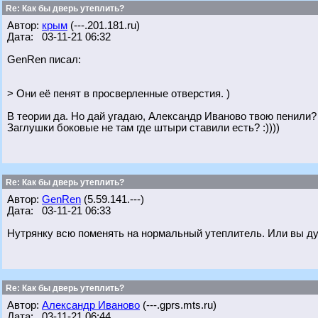
Re: Как бы дверь утеплить?
Автор:
крым
(---.201.181.ru)
Дата: 03-11-21 06:32
GenRen писал:
> Они её пенят в просверленные отверстия. )
В теории да. Но дай угадаю, Александр Иваново твою пенили? :
Заглушки боковые не там где штыри ставили есть? :))))
Re: Как бы дверь утеплить?
Автор:
GenRen
(5.59.141.---)
Дата: 03-11-21 06:33
Нутрянку всю поменять на нормальный утеплитель. Или вы дум
Re: Как бы дверь утеплить?
Автор:
Александр Иваново
(---.gprs.mts.ru)
Дата: 03-11-21 06:44