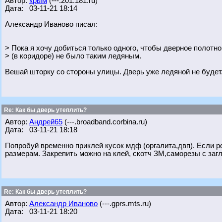
Автор:
крым
(---.201.181.ru)
Дата: 03-11-21 18:14
Александр Иваново писал:
> Пока я хочу добиться только одного, чтобы дверное полотн
> (в коридоре) не было таким ледяным.
Вешай шторку со стороны улицы. Дверь уже ледяной не будет
Re: Как бы дверь утеплить?
Автор:
Андрей65
(---.broadband.corbina.ru)
Дата: 03-11-21 18:18
Попробуй временно приклей кусок мдф (оргалита,двп). Если р
размерам. Закрепить можно на клей, скотч ЗМ,саморезы с загл
Re: Как бы дверь утеплить?
Автор:
Александр Иваново
(---.gprs.mts.ru)
Дата: 03-11-21 18:20