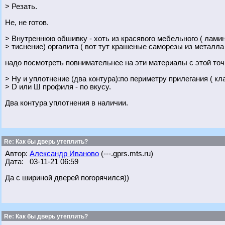
> Резать.
Не, не готов.
> Внутреннюю обшивку - хоть из красявого мебельного ( лами
> тиснение) оргалита ( вот тут крашеные саморезы из металла 
надо посмотреть повнимательнее на эти материалы с этой точ
> Ну и уплотнение (два контура):по периметру прилегания ( к
> D или Ш профиля - по вкусу.
Два контура уплотнения в наличии.
Re: Как бы дверь утеплить?
Автор:
Александр Иваново
(---.gprs.mts.ru)
Дата: 03-11-21 06:59
Да с шириной дверей погорячился))
Re: Как бы дверь утеплить?