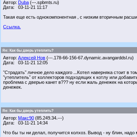
Автор:
Duba
(---.spbmts.ru)
Дата: 03-11-21 11:17
Такая еще есть однокомпонентная , с низким вторичным расш
Ссылка.
Re: Как бы дверь утеплить?
Автор:
Алексей Нов
(---.178-66-156-67.dynamic.avangarddsl.ru)
Дата: 03-11-21 12:05
"Страдать" личное дело каждого ...Котел наверняка стоит в то
"утеплитель" от коллекторов подходящих к котлу или добави
проблема с дверью канет в??? ну если жаль денежек на котор
денежек.
Re: Как бы дверь утеплить?
Автор:
Макс90
(85.249.34.---)
Дата: 03-11-21 14:34
Что бы ты ни делал, получится колхоз. Вывод - ну блин, надо 