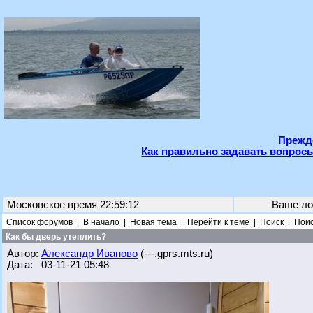
Прежде
Как правильно задавать вопросы
Московское время 22:59:12
Ваше ло
Список форумов
|
В начало
|
Новая тема
|
Перейти к теме
|
Поиск
|
Поис
Как бы дверь утеплить?
Автор:
Александр Иваново
(---.gprs.mts.ru)
Дата: 03-11-21 05:48