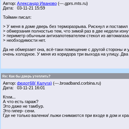
Автор:
Александр Иваново
(---.gprs.mts.ru)
Дата: 03-11-21 15:59
Тоймин писал:
> У меня в доме дверь без терморазрыва. Рискнул и поставил
> обмерзания полностью тем, что зимой раз в две недели изн
> периметр обычным антизапотевателем стекол из автомагаза
> необходимости нет.
Да не обмерзает она, всё-таки помещение с другой стороны и
очень холодное. У меня из коридора три выхода на улицу. Дв
Re: Как бы дверь утеплить?
Автор:
федот68( Калуга)
(---.broadband.corbina.ru)
Дата: 03-11-21 16:01
Кгхм...
А что есть гараж?
Это даже не тамбур.
Это гипер- сени.
Где не только валенки/ лыжи снимаются при входе в дом и хра