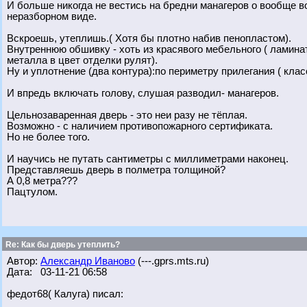
И больше никогда не вестись на бредни манагеров о вообще 
неразборном виде.
Вскроешь, утеплишь.( Хотя бы плотно набив пенопластом).
Внутреннюю обшивку - хоть из красявого мебельного ( ламинат
металла в цвет отделки рулят).
Ну и уплотнение (два контура):по периметру прилегания ( кла
И впредь включать голову, слушая разводил- манагеров.
Цельнозаваренная дверь - это неи разу не тёплая.
Возможно - с наличием противопожарного сертификата.
Но не более того.
И научись не путать сантиметры с миллиметрами наконец.
Представляешь дверь в полметра толщиной?
А 0,8 метра???
Пацтулом.
Re: Как бы дверь утеплить?
Автор:
Александр Иваново
(---.gprs.mts.ru)
Дата: 03-11-21 06:58
федот68( Калуга) писал: