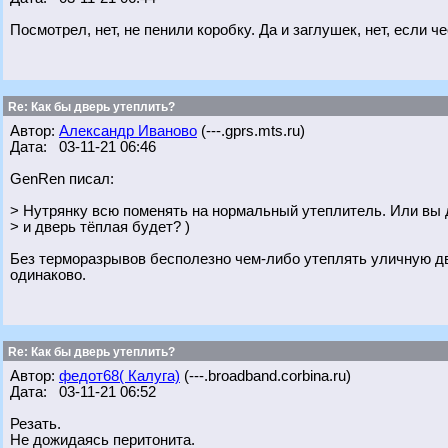
Посмотрел, нет, не пенили коробку. Да и заглушек, нет, если ч
Re: Как бы дверь утеплить?
Автор:
Александр Иваново
(---.gprs.mts.ru)
Дата: 03-11-21 06:46
GenRen писал:
> Нутрянку всю поменять на нормальный утеплитель. Или вы 
> и дверь тёплая будет? )
Без терморазрывов бесполезно чем-либо утеплять уличную две
одинаково.
Re: Как бы дверь утеплить?
Автор:
федот68( Калуга)
(---.broadband.corbina.ru)
Дата: 03-11-21 06:52
Резать.
Не дожидаясь перитонита.