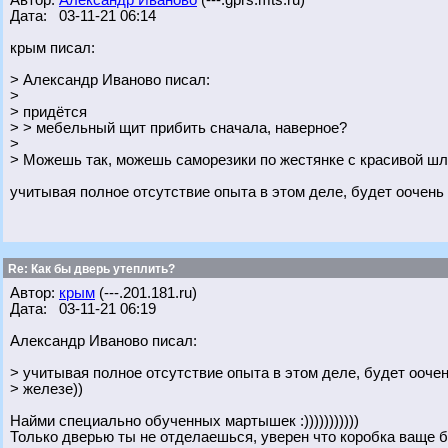
Автор:
Александр Иваново
(---.gprs.mts.ru)
Дата: 03-11-21 06:14
крым писал:
> Александр Иваново писал:
>
> придётся
> > мебельный щит прибить сначала, наверное?
>
> Можешь так, можешь саморезики по жестянке с красивой шл
учитывая полное отсутствие опыта в этом деле, будет оочень
Re: Как бы дверь утеплить?
Автор:
крым
(---.201.181.ru)
Дата: 03-11-21 06:19
Александр Иваново писал:
> учитывая полное отсутствие опыта в этом деле, будет ооче
> железе))
Найми специально обученных мартышек :)))))))))))
Только дверью ты не отделаешься, уверен что коробка ваще б