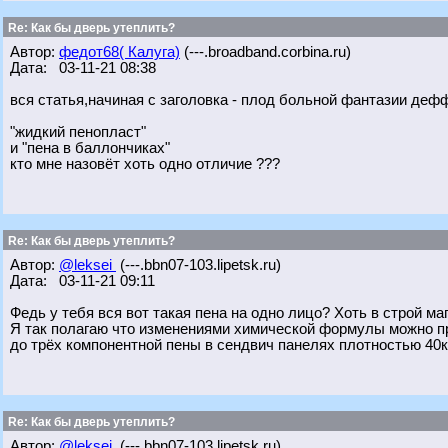
Re: Как бы дверь утеплить?
Автор:
федот68( Калуга)
(---.broadband.corbina.ru)
Дата: 03-11-21 08:38
вся статья,начиная с заголовка - плод больной фантазии деф
"жидкий пенопласт"
и "пена в баллончиках"
кто мне назовёт хоть одно отличие ???
Re: Как бы дверь утеплить?
Автор:
@leksei
(---.bbn07-103.lipetsk.ru)
Дата: 03-11-21 09:11
Федь у тебя вся вот такая пена на одно лицо? Хоть в строй маг з
Я так полагаю что изменениями химической формулы можно при
до трёх компонентной пены в сендвич панелях плотностью 40к
Re: Как бы дверь утеплить?
Автор:
@leksei
(---.bbn07-103.lipetsk.ru)