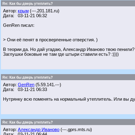
Re: Как бы дверь утеплить?
Автор:
крым
(---.201.181.ru)
Дата: 03-11-21 06:32
GenRen писал:
> Они её пенят в просверленные отверстия. )
В теории да. Но дай угадаю, Александр Иваново твою пенили? :
Заглушки боковые не там где штыри ставили есть? :))))
Re: Как бы дверь утеплить?
Автор:
GenRen
(5.59.141.---)
Дата: 03-11-21 06:33
Нутрянку всю поменять на нормальный утеплитель. Или вы дум
Re: Как бы дверь утеплить?
Автор:
Александр Иваново
(---.gprs.mts.ru)
Дата: 03-11-21 06:44