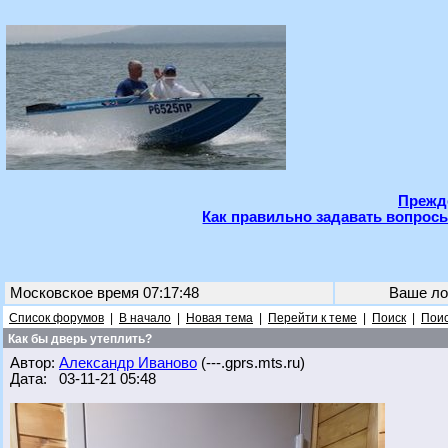
Прежде
Как правильно задавать вопросы
Московское время 07:17:48
Ваше ло
Список форумов
|
В начало
|
Новая тема
|
Перейти к теме
|
Поиск
|
Поис
Как бы дверь утеплить?
Автор:
Александр Иваново
(---.gprs.mts.ru)
Дата: 03-11-21 05:48