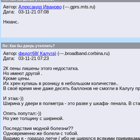
Автор:
Александр Иваново
(---.gprs.mts.ru)
Дата: 03-11-21 07:08
Нюанс.
Re: Как бы дверь утеплить?
Автор:
федот68( Калуга)
(---.broadband.corbina.ru)
Дата: 03-11-21 07:23
2К пены лишены этого недостатка.
Но имеют другой .
Кроме цены.
Их хрен купишь в розницу в небольшом количестве..
В своё время мне даже десять баллонов не смогли в Калугу п
И этаа:-))
Ширина у двери в полметра - это разве у шкафа- пенала. В ст
Опять попутал:-))
Но уже толщину с шириной.
Последствия модной болезни??
Одновременно же болели с тобой.
Видимо я - гораздо легче ( ибо не ширялся всякими прививкам