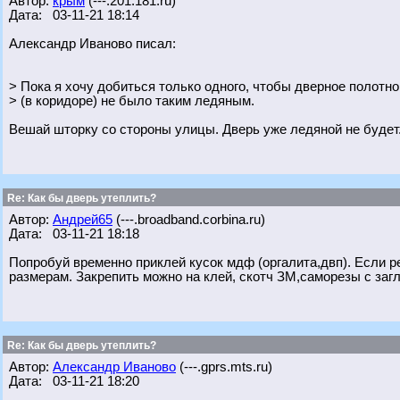
Автор:
крым
(---.201.181.ru)
Дата: 03-11-21 18:14
Александр Иваново писал:
> Пока я хочу добиться только одного, чтобы дверное полотн
> (в коридоре) не было таким ледяным.
Вешай шторку со стороны улицы. Дверь уже ледяной не будет
Re: Как бы дверь утеплить?
Автор:
Андрей65
(---.broadband.corbina.ru)
Дата: 03-11-21 18:18
Попробуй временно приклей кусок мдф (оргалита,двп). Если р
размерам. Закрепить можно на клей, скотч ЗМ,саморезы с загл
Re: Как бы дверь утеплить?
Автор:
Александр Иваново
(---.gprs.mts.ru)
Дата: 03-11-21 18:20