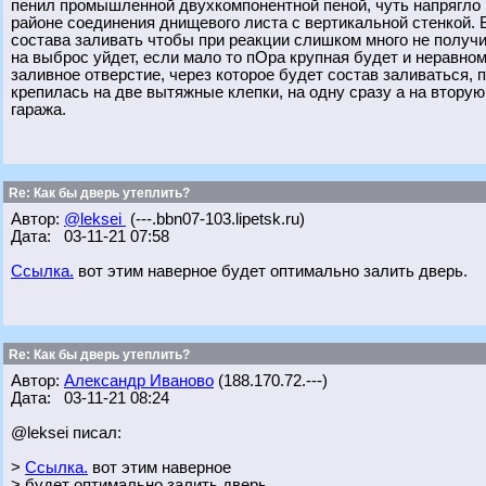
пенил промышленной двухкомпонентной пеной, чуть напрягло 
районе соединения днищевого листа с вертикальной стенкой. 
состава заливать чтобы при реакции слишком много не получи
на выброс уйдет, если мало то пОра крупная будет и неравно
заливное отверстие, через которое будет состав заливаться,
крепилась на две вытяжные клепки, на одну сразу а на вторую
гаража.
Re: Как бы дверь утеплить?
Автор:
@leksei
(---.bbn07-103.lipetsk.ru)
Дата: 03-11-21 07:58
Ссылка.
вот этим наверное будет оптимально залить дверь.
Re: Как бы дверь утеплить?
Автор:
Александр Иваново
(188.170.72.---)
Дата: 03-11-21 08:24
@leksei писал:
>
Ссылка.
вот этим наверное
> будет оптимально залить дверь.