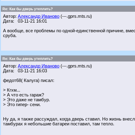
Re: Как бы дверь утеплить?
Автор:
Александр Иваново
(---.gprs.mts.ru)
Дата: 03-11-21 16:01
А вообще, все проблемы по одной-единственной причине, вмест
сруба.
Re: Как бы дверь утеплить?
Автор:
Александр Иваново
(---.gprs.mts.ru)
Дата: 03-11-21 16:03
федот68( Калуга) писал:
> Кгхм...
> А что есть гараж?
> Это даже не тамбур.
> Это гипер- сени.
Ну да, я также рассуждал, когда дверь ставил. Но жизнь внесл
тамбурах я небольшие батареи поставил, там тепло.