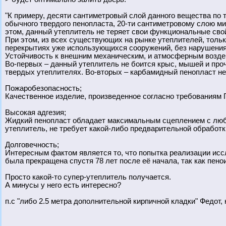
"К примеру, десяти сантиметровый слой данного вещества по
обычного твердого пенопласта, 20-ти сантиметровому слою ми
этом, данный утеплитель не теряет свои функциональные свой
При этом, из всех существующих на рынке утеплителей, тольк
перекрытиях уже использующихся сооружений, без нарушения 
Устойчивость к внешним механическим, и атмосферным воздей
Во-первых – данный утеплитель не боится крыс, мышей и про
твердых утеплителях. Во-вторых – карбамидный пенопласт не
Пожаробезопасность;
Качественное изделие, произведенное согласно требованиям ГО
Высокая адгезия;
Жидкий пенопласт обладает максимальным сцеплением с любы
утеплитель, не требует какой-либо предварительной обработк
Долговечность;
Интересным фактом является то, что попытка реализации исс
была прекращена спустя 78 лет после её начала, так как пен
Просто какой-то супер-утеплитель получается.
А минусы у него есть интересно?
п.с "либо 2.5 метра дополнительной кирпичной кладки" Федот, 