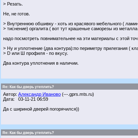
> Резать.
Не, не готов.
> Внутреннюю обшивку - хоть из красявого мебельного ( лами
> тиснение) оргалита ( вот тут крашеные саморезы из металла 
надо посмотреть повнимательнее на эти материалы с этой точ
> Ну и уплотнение (два контура):по периметру прилегания ( к
> D или Ш профиля - по вкусу.
Два контура уплотнения в наличии.
Re: Как бы дверь утеплить?
Автор:
Александр Иваново
(---.gprs.mts.ru)
Дата: 03-11-21 06:59
Да с шириной дверей погорячился))
Re: Как бы дверь утеплить?