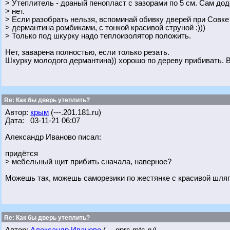
> Утеплитель - драный пенопласт с зазорами по 5 см. Сам до
> нет.
> Если разобрать нельзя, вспоминай обивку дверей при Совк
> дермантина ромбиками, с тонкой красивой струной :)))
> Только под шкурку надо теплоизолятор положить.
Нет, заварена полностью, если только резать.
Шкурку молодого дермантина)) хорошо по дереву прибивать. 
Re: Как бы дверь утеплить?
Автор:
крым
(---.201.181.ru)
Дата: 03-11-21 06:07
Александр Иваново писал:
придётся
> мебельный щит прибить сначала, наверное?
Можешь так, можешь саморезики по жестянке с красивой шляп
Re: Как бы дверь утеплить?