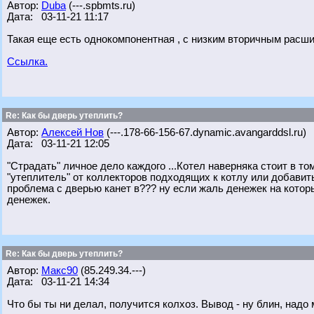
Автор:
Duba
(---.spbmts.ru)
Дата: 03-11-21 11:17
Такая еще есть однокомпонентная , с низким вторичным расш
Ссылка.
Re: Как бы дверь утеплить?
Автор:
Алексей Нов
(---.178-66-156-67.dynamic.avangarddsl.ru)
Дата: 03-11-21 12:05
"Страдать" личное дело каждого ...Котел наверняка стоит в то
"утеплитель" от коллекторов подходящих к котлу или добави
проблема с дверью канет в??? ну если жаль денежек на котор
денежек.
Re: Как бы дверь утеплить?
Автор:
Макс90
(85.249.34.---)
Дата: 03-11-21 14:34
Что бы ты ни делал, получится колхоз. Вывод - ну блин, надо 