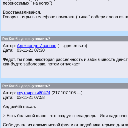
переносимых " на ногах")
Восстанавливайся.
Говорят - игры в телефоне помогают ( типа " собери слова из н
Re: Как бы дверь утеплить?
Автор:
Александр Иваново
(---.gprs.mts.ru)
Дата: 03-11-21 07:30
Федот, ты прав, некоторая рассеянность и забывчивость дейст
как-будто заболеваю, потом отпускает.
Re: Как бы дверь утеплить?
Автор:
крутоярский0474
(217.107.106.---)
Дата: 03-11-21 07:58
Андрей65 писал:
> Есть большой шанс , что раздует пена дверь . Или надо оче
Себе делал из алюминиевой фляги от подойника термос для жи