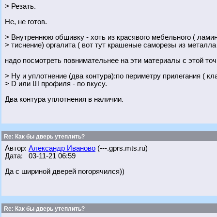
> Резать.
Не, не готов.
> Внутреннюю обшивку - хоть из красявого мебельного ( лами
> тиснение) оргалита ( вот тут крашеные саморезы из металла 
надо посмотреть повнимательнее на эти материалы с этой точ
> Ну и уплотнение (два контура):по периметру прилегания ( к
> D или Ш профиля - по вкусу.
Два контура уплотнения в наличии.
Re: Как бы дверь утеплить?
Автор:
Александр Иваново
(---.gprs.mts.ru)
Дата: 03-11-21 06:59
Да с шириной дверей погорячился))
Re: Как бы дверь утеплить?