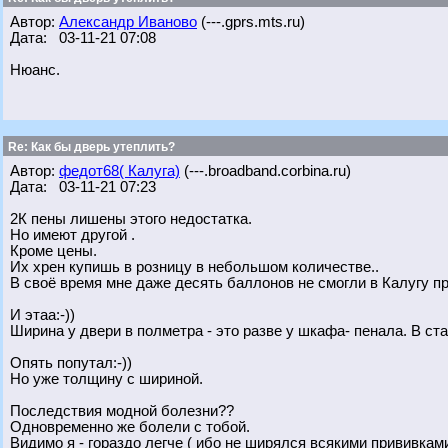
Автор:
Александр Иваново
(---.gprs.mts.ru)
Дата: 03-11-21 07:08
Нюанс.
Re: Как бы дверь утеплить?
Автор:
федот68( Калуга)
(---.broadband.corbina.ru)
Дата: 03-11-21 07:23
2К пены лишены этого недостатка.
Но имеют другой .
Кроме цены.
Их хрен купишь в розницу в небольшом количестве..
В своё время мне даже десять баллонов не смогли в Калугу п
И этаа:-))
Ширина у двери в полметра - это разве у шкафа- пенала. В ст
Опять попутал:-))
Но уже толщину с шириной.
Последствия модной болезни??
Одновременно же болели с тобой.
Видимо я - гораздо легче ( ибо не ширялся всякими прививкам