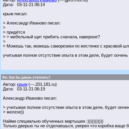
Автор:
Александр Иваново
(---.gprs.mts.ru)
Дата: 03-11-21 06:14
крым писал:
> Александр Иваново писал:
>
> придётся
> > мебельный щит прибить сначала, наверное?
>
> Можешь так, можешь саморезики по жестянке с красивой шл
учитывая полное отсутствие опыта в этом деле, будет оочень
Re: Как бы дверь утеплить?
Автор:
крым
(---.201.181.ru)
Дата: 03-11-21 06:19
Александр Иваново писал:
> учитывая полное отсутствие опыта в этом деле, будет ооче
> железе))
Найми специально обученных мартышек :)))))))))))
Только дверью ты не отделаешься, уверен что коробка ваще б