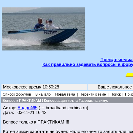
Прежде чем за
Как правильно задавать вопросы в фору
Московское время 10:50:28
Ваше локальное
Список форумов
|
В начало
|
Новая тема
|
Перейти к теме
|
Поиск
|
Поис
Вопрос к ПРАКТИКАМ ! Консервация котла Газовик на зиму.
Автор:
Андрей65
(---.broadband.corbina.ru)
Дата: 03-11-21 16:42
Вопрос только к ПРАКТИКАМ !!!
Котел зимой работать не будет. Надо его чем то залить для п