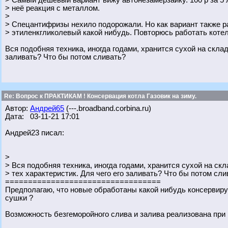
> Самый дешевый вариант вижу автонезамерзайку. 100 р за 5 л
> неё реакция с металлом.
>
> Спецантифризы нехило подорожали. Но как вариант также 
> этиленкгликолевый какой нибудь. Повторюсь работать котел 
Вся подобняя техника, иногда годами, хранится сухой на склад
заливать? Что бы потом сливать?
Re: Вопрос к ПРАКТИКАМ ! Консервация котла Газовик на зиму.
Автор:
Андрей65
(---.broadband.corbina.ru)
Дата: 03-11-21 17:01
Андрей23 писал:
>
> Вся подобняя техника, иногда годами, хранится сухой на ск
> тех характеристик. Для чего его заливать? Что бы потом сли
==================================
Предполагаю, что новые обработаны какой нибудь консервир
сушки ?
Возможность безгеморойного слива и залива реализована при