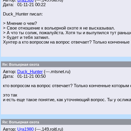
Автор:
Ura1980
(---.149.roitl.ru)
Дата: 01-11-21 00:22
Duck_Hunter писал:
> Мнение о чем?
> Свое отношение к вольерной охоте я не высказывал.
> А что ты солик, пожалуйста. Хотя ты и вылупился тут раньше
> будет и тебя затмил.
Хунтер а кто вопросом на вопрос отвечает? Только конченные к
Re: Вольерная охота
Автор:
Duck_Hunter
(---.mtsnet.ru)
Дата: 01-11-21 00:50
кто вопросом на вопрос отвечает? Только конченные которым ск
это так
и есть еще такое понятие, как уточняющий вопрос. Ты у ослика 
Re: Вольерная охота
Автор:
Ura1980
(---.149.roitl.ru)