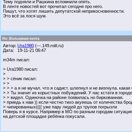
Тему подняли и Рашкина вспомнили опять.
В ленте новостей вот прочитал сегодня про него.
Пишут, что хотят лишить депутатской неприкосновенности.
Это всё за лося шум.
Re: Вольерная охота
Автор:
Ura1980
(---.149.roitl.ru)
Дата: 19-11-21 06:47
m34m писал:
> Ura1980 писал:
>
> > сёник писал:
> >
> > > а я не мучал. что я садист. шлепнул и не визгнула. какая
> > Ты значит из корыстных побуждений. У нас кстати в городе
> > видел. Одиночка на районе появилась но биркованная.
> приедь к нам )) если честно тихо акуеешь от количества бро
> чипированных(((( уже пару людей до трупов погрызли
Поверь я в курсе. Например в МО по разным городам ситуаци
на детской площадке ребёнка покусали.