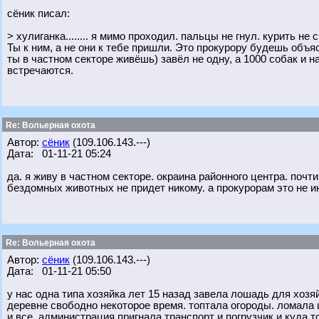
сёник писал:
> хулиганка........ я мимо проходил. пальцы не гнул. курить не
Ты к ним, а не они к тебе пришли. Это прокурору будешь объяс
ты в частном секторе живёшь) завёл не одну, а 1000 собак и
встречаются.
Re: Вольерная охота
Автор:
сёник
(109.106.143.---)
Дата: 01-11-21 05:24
да. я живу в частном секторе. окраина районного центра. почти
бездомных животных не придет никому. а прокурорам это не ин
Re: Вольерная охота
Автор:
сёник
(109.106.143.---)
Дата: 01-11-21 05:50
у нас одна типа хозяйка лет 15 назад завела лошадь для хоз
деревне свободно некоторое время. топтала огороды. ломала шт
и все. администрация пригнала транспорт и погрузчик и куда 