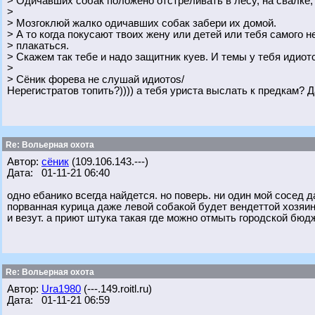
> Одичавших собак положено отстреливать в лесу, на свалке, 
>
> Мозгоклюй жалко одичавших собак забери их домой.
> А то когда покусают твоих жену или детей или тебя самого н
> плакаться.
> Скажем так тебе и надо защитник куев. И темы у тебя идиот
>
> Сёник форева не слушай идиотоs/
Нерегистратов топить?)))) а тебя уриста выслать к предкам? 
Re: Вольерная охота
Автор:
сёник
(109.106.143.---)
Дата: 01-11-21 06:40
одно ебанико всегда найдется. но поверь. ни один мой сосед 
порванная курица даже левой собакой будет вендеттой хозяину 
и везут. а приют штука такая где можно отмыть городской бюд
Re: Вольерная охота
Автор:
Ura1980
(---.149.roitl.ru)
Дата: 01-11-21 06:59