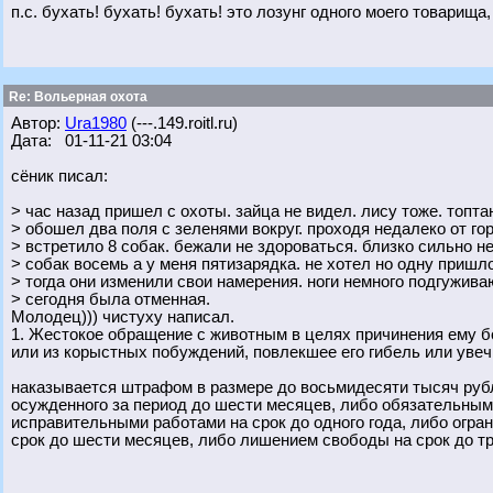
п.с. бухать! бухать! бухать! это лозунг одного моего товарища
Re: Вольерная охота
Автор:
Ura1980
(---.149.roitl.ru)
Дата: 01-11-21 03:04
сёник писал:
> час назад пришел с охоты. зайца не видел. лису тоже. топта
> обошел два поля с зеленями вокруг. проходя недалеко от го
> встретило 8 собак. бежали не здороваться. близко сильно не
> собак восемь а у меня пятизарядка. не хотел но одну пришл
> тогда они изменили свои намерения. ноги немного подгуживаю
> сегодня была отменная.
Молодец))) чистуху написал.
1. Жестокое обращение с животным в целях причинения ему бо
или из корыстных побуждений, повлекшее его гибель или увечь
наказывается штрафом в размере до восьмидесяти тысяч рубл
осужденного за период до шести месяцев, либо обязательным
исправительными работами на срок до одного года, либо огран
срок до шести месяцев, либо лишением свободы на срок до тр