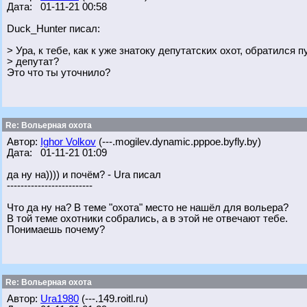
Дата: 01-11-21 00:58
Duck_Hunter писал:
> Ура, к тебе, как к уже знатоку депутатских охот, обратился
> депутат?
Это что ты уточнило?
Re: Вольерная охота
Автор:
Ighor Volkov
(---.mogilev.dynamic.pppoe.byfly.by)
Дата: 01-11-21 01:09
да ну на)))) и почём? - Ura писал
-------------------------
Что да ну на? В теме "охота" место не нашёл для вольера?
В той теме охотники собрались, а в этой не отвечают тебе.
Понимаешь почему?
Re: Вольерная охота
Автор:
Ura1980
(---.149.roitl.ru)