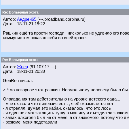
Re: Вольерная охота
Автор:
Андрей65
(---.broadband.corbina.ru)
Дата: 18-11-21 19:22
Рашкин ещё та прости господи , нисколько не удивило его по
коммунистом показал себя во всей красе.
Re: Вольерная охота
Автор:
Жнец
(91.107.17.---)
Дата: 18-11-21 20:39
GenRen писал:
> Чмо позорное этот рашкин. Нормальному человеку было бы 
Оправдания там действительно на уровне детского сада...
- мне сказали что лицензия есть , я её оказывается нет
- я стрелял, думал это кабан, оказалось, что это лось
- я один не смог затащить тушу в машину и съездил за знаком
- запах алкоголя был не от меня, а от знакомого, потому что я 
- резюме: меня подставили