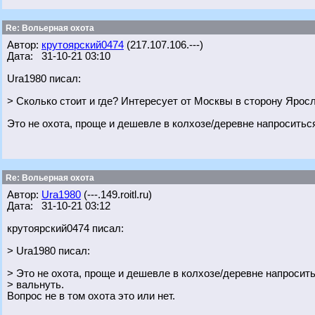
Re: Вольерная охота
Автор:
крутоярский0474
(217.107.106.---)
Дата: 31-10-21 03:10
Ura1980 писал:
> Сколько стоит и где? Интересует от Москвы в сторону Ярос
Это не охота, проще и дешевле в колхозе/деревне напроситьс
Re: Вольерная охота
Автор:
Ura1980
(---.149.roitl.ru)
Дата: 31-10-21 03:12
крутоярский0474 писал:
> Ura1980 писал:
> Это не охота, проще и дешевле в колхозе/деревне напросит
> вальнуть.
Вопрос не в том охота это или нет.