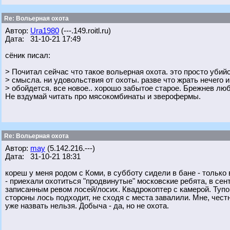
Re: Вольерная охота
Автор:
Ura1980
(---.149.roitl.ru)
Дата: 31-10-21 17:49
сёник писал:
> Почитал сейчас что такое вольерная охота. это просто убийс
> смысла. ни удовольствия от охоты. разве что жрать нечего и
> обойдется. все новое.. хорошо забытое старое. Брежнев лю
Не вздумай читать про мясокомбинаты и зверофермы.
Re: Вольерная охота
Автор:
may
(5.142.216.---)
Дата: 31-10-21 18:31
кореш у меня родом с Коми, в субботу сидели в бане - только 
- приехали охотиться "продвинутые" московские ребята, в сен
записанным ревом лосей/лосих. Квадрокоптер с камерой. Тупо
стороны лось подходит, не сходя с места завалили. Мне, честн
уже назвать нельзя. Добыча - да, но не охота.