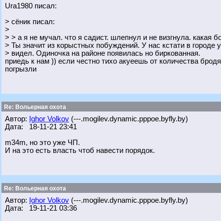
Ura1980 писал:
> сёник писал:
>
> > а я не мучал. что я садист. шлепнул и не визгнула. какая б
> Ты значит из корыстных побуждений. У нас кстати в городе у
> видел. Одиночка на районе появилась но биркованная.
приедь к нам )) если честно тихо акуеешь от количества брод
погрызли
Re: Вольерная охота
Автор:
Ighor Volkov
(---.mogilev.dynamic.pppoe.byfly.by)
Дата: 18-11-21 23:41
m34m, но это уже ЧП.
И на это есть власть чтоб навести порядок.
Re: Вольерная охота
Автор:
Ighor Volkov
(---.mogilev.dynamic.pppoe.byfly.by)
Дата: 19-11-21 03:36