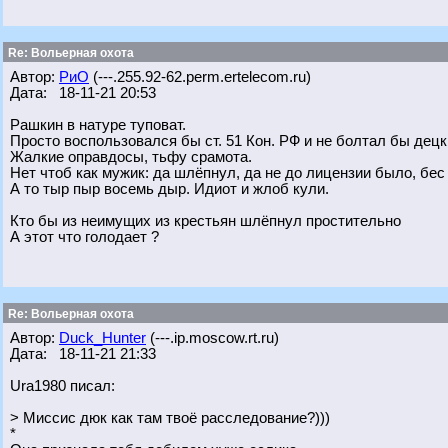
Re: Вольерная охота
Автор:
РиО
(---.255.92-62.perm.ertelecom.ru)
Дата: 18-11-21 20:53
Рашкин в натуре туповат.
Просто воспользовался бы ст. 51 Кон. РФ и не болтал бы децки
Жалкие оправдосы, тьфу срамота.
Нет чтоб как мужик: да шлёпнул, да не до лицензии было, бес
А то тыр пыр восемь дыр. Идиот и жлоб кули.
Кто бы из неимущих из крестьян шлёпнул простительно
А этот что голодает ?
Re: Вольерная охота
Автор:
Duck_Hunter
(---.ip.moscow.rt.ru)
Дата: 18-11-21 21:33
Ura1980 писал:
> Миссис дюк как там твоё расследование?)))
*