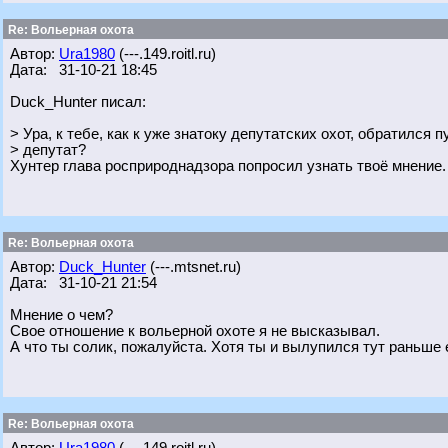
Re: Вольерная охота
Автор:
Ura1980
(---.149.roitl.ru)
Дата: 31-10-21 18:45
Duck_Hunter писал:
> Ура, к тебе, как к уже знатоку депутатских охот, обратился
> депутат?
Хунтер глава росприроднадзора попросил узнать твоё мнение.
Re: Вольерная охота
Автор:
Duck_Hunter
(---.mtsnet.ru)
Дата: 31-10-21 21:54
Мнение о чем?
Свое отношение к вольерной охоте я не высказывал.
А что ты солик, пожалуйста. Хотя ты и вылупился тут раньше е
Re: Вольерная охота