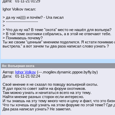
Дата: 01-11-21 01:29
Ighor Volkov писал:
> да ну на)))) и почём? - Ura писал
> -------------------------
>
> Что да ну на? В теме "охота" место не нашёл для вольера?
> В той теме охотники собрались, а в этой не отвечают тебе.
> Понимаешь почему?
Ты же своим "ценным" мнением поделился. Я кстати понимаю и 
выстрела." а вот зачем ты два раза написал слово узнать ?
Re: Вольерная охота
Автор:
Ighor Volkov
(---.mogilev.dynamic.pppoe.byfly.by)
Дата: 01-11-21 02:24
Своё мнение я не сказал по поводу вольерной охоты.
Я дал просто совет зайти на форум охотников.
Там можно узнать и начитаться всего на эту тему.
Найти мнение разных сторон если интересно.
И ты знаешь на эту тему много чего и цену и факт, что это бизн
Что ты хочешь ещё узнать на этом форуме по этой теме? Где
Два раза написал узнать? Не заметил.