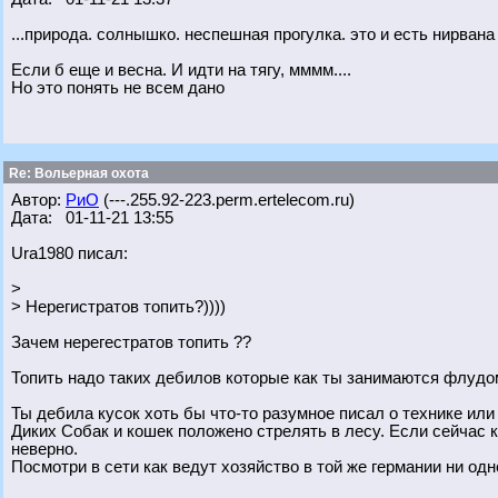
...природа. солнышко. неспешная прогулка. это и есть нирвана 
Если б еще и весна. И идти на тягу, мммм....
Но это понять не всем дано
Re: Вольерная охота
Автор:
РиО
(---.255.92-223.perm.ertelecom.ru)
Дата: 01-11-21 13:55
Ura1980 писал:
>
> Нерегистратов топить?))))
Зачем нерегестратов топить ??
Топить надо таких дебилов которые как ты занимаются флудо
Ты дебила кусок хоть бы что-то разумное писал о технике ил
Диких Собак и кошек положено стрелять в лесу. Если сейчас 
неверно.
Посмотри в сети как ведут хозяйство в той же германии ни од