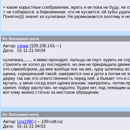
> какие корыстные соображения. жрать я ее пока не буду. не г
> не собирался. а биркованная. что не кусается. ей зубы удал
Понятно))) значит из хулиганки. Не размножается поэтому и не
Re: Вольерная охота
Автор:
сёник
(109.106.143.---)
Дата: 01-11-21 04:04
хулиганка........ я мимо проходил. пальцы не гнул. курить не
стрелять не хотел до последнего. но они не прекращали движ
это самооборона. да мне вообще пох на них. одну шлепнеш их
щенка. хорошенький такой. наиграются они и дети а потом не зн
держу так как это ответственность перед ней. а бывает что и с
мучать. у меня сосед взял щенка внукам. наигрались. потом п
хрипит. пойду распутаю. не надолго. будки нет. под лежащим 
вот кому можно статью за жестокое обращение.
Re: Вольерная охота
Автор:
Ura1980
(---.149.roitl.ru)
Дата: 01-11-21 04:53