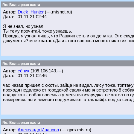
Re: Вольерная охота
Автор:
Duck_Hunter
(---.mtsnet.ru)
Дата: 01-11-21 02:44
Я не знал, но узнал.
Ты тему прочитай, тоже узнаешь.
Правда, я узнал лишь, что Рашкин есть и он депутат. Это ску
документы? мне хватает.Да и этого вопроса много: никто из п
Re: Вольерная охота
Автор:
сёник
(109.106.143.---)
Дата: 01-11-21 02:46
час назад пришел с охоты. зайца не видел. лису тоже. топтан
проходя недалеко от городской свалки меня встретило 8 собак
подпускать. собак восемь а у меня пятизарядка. не хотел но 
намерения. ноги немного подгуживают. а так кайф. погдка сего
Re: Вольерная охота
Автор:
Александр Иваново
(---.gprs.mts.ru)