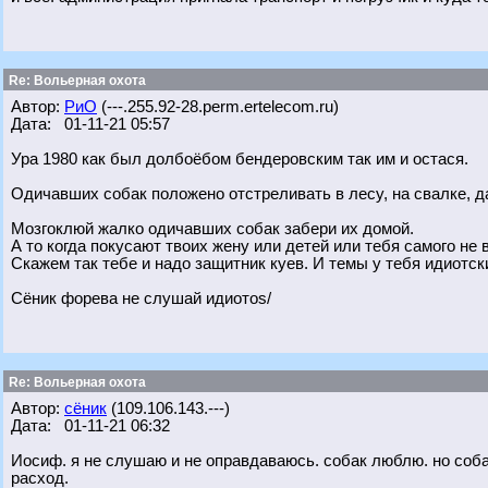
Re: Вольерная охота
Автор:
РиО
(---.255.92-28.perm.ertelecom.ru)
Дата: 01-11-21 05:57
Ура 1980 как был долбоёбом бендеровским так им и остася.
Одичавших собак положено отстреливать в лесу, на свалке, да
Мозгоклюй жалко одичавших собак забери их домой.
А то когда покусают твоих жену или детей или тебя самого не 
Скажем так тебе и надо защитник куев. И темы у тебя идиотск
Сёник форева не слушай идиотоs/
Re: Вольерная охота
Автор:
сёник
(109.106.143.---)
Дата: 01-11-21 06:32
Иосиф. я не слушаю и не оправдаваюсь. собак люблю. но соб
расход.