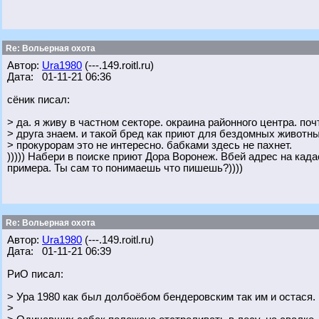
Re: Вольерная охота
Автор:
Ura1980
(---.149.roitl.ru)
Дата: 01-11-21 06:36
сёник писал:
> да. я живу в частном секторе. окраина районного центра. поч
> друга знаем. и такой бред как приют для бездомных животны
> прокурорам это не интересно. бабками здесь не пахнет.
))))) Набери в поиске приют Дора Воронеж. Вбей адрес на када
примера. Ты сам то понимаешь что пишешь?))))
Re: Вольерная охота
Автор:
Ura1980
(---.149.roitl.ru)
Дата: 01-11-21 06:39
РиО писал:
> Ура 1980 как был долбоёбом бендеровским так им и остася.
>