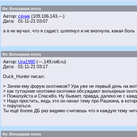
Re: Вольерная охота
Автор:
сёник
(109.106.143.---)
Дата: 01-11-21 03:07
а я не мучал. что я садист. шлепнул и не визгнула. какая боль
Re: Вольерная охота
Автор:
Ura1980
(---.149.roitl.ru)
Дата: 01-11-21 03:17
Duck_Hunter писал:
> Зачем ему форум охотников? Ура уже не первый день на мот
> как тутошние охотники охотники обсуждают вольерные охот
> Пожалуйста и Спасибо. Ну бывает, правда, далеко не с каж
> Надо простить, ведь это он начал тему про Рашкина, в кото
> поругаться.
Ты ещё более ДБ раз видимо считаешь что я каждую тему чит
Re: Вольерная охота