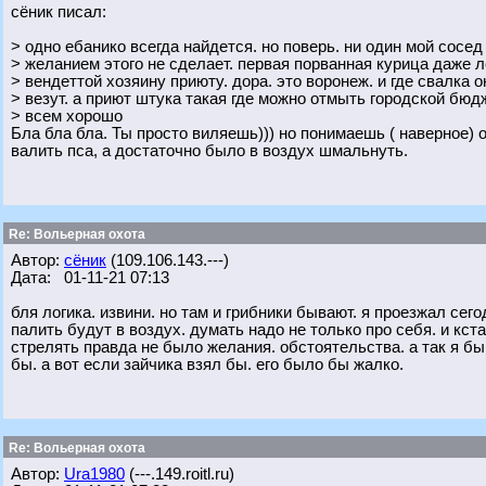
сёник писал:
> одно ебанико всегда найдется. но поверь. ни один мой сосе
> желанием этого не сделает. первая порванная курица даже 
> вендеттой хозяину приюту. дора. это воронеж. и где свалка он
> везут. а приют штука такая где можно отмыть городской бюдж
> всем хорошо
Бла бла бла. Ты просто виляешь))) но понимаешь ( наверное) о
валить пса, а достаточно было в воздух шмальнуть.
Re: Вольерная охота
Автор:
сёник
(109.106.143.---)
Дата: 01-11-21 07:13
бля логика. извини. но там и грибники бывают. я проезжал сег
палить будут в воздух. думать надо не только про себя. и кст
стрелять правда не было желания. обстоятельства. а так я б
бы. а вот если зайчика взял бы. его было бы жалко.
Re: Вольерная охота
Автор:
Ura1980
(---.149.roitl.ru)