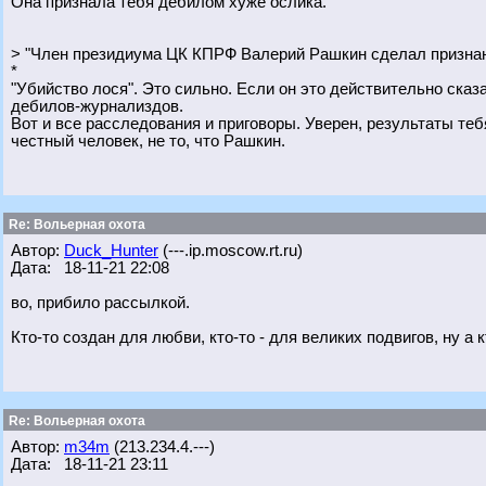
Она признала тебя дебилом хуже ослика.
> "Член президиума ЦК КПРФ Валерий Рашкин сделал признан
*
"Убийство лося". Это сильно. Если он это действительно сказа
дебилов-журнализдов.
Вот и все расследования и приговоры. Уверен, результаты те
честный человек, не то, что Рашкин.
Re: Вольерная охота
Автор:
Duck_Hunter
(---.ip.moscow.rt.ru)
Дата: 18-11-21 22:08
во, прибило рассылкой.
Кто-то создан для любви, кто-то - для великих подвигов, ну а
Re: Вольерная охота
Автор:
m34m
(213.234.4.---)
Дата: 18-11-21 23:11