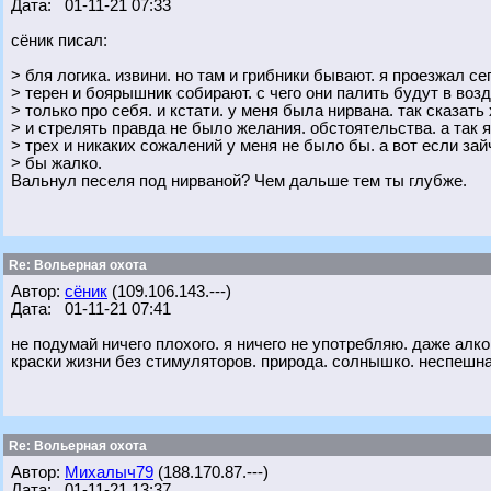
Дата: 01-11-21 07:33
сёник писал:
> бля логика. извини. но там и грибники бывают. я проезжал с
> терен и боярышник собирают. с чего они палить будут в возд
> только про себя. и кстати. у меня была нирвана. так сказат
> и стрелять правда не было желания. обстоятельства. а так 
> трех и никаких сожалений у меня не было бы. а вот если зай
> бы жалко.
Вальнул песеля под нирваной? Чем дальше тем ты глубже.
Re: Вольерная охота
Автор:
сёник
(109.106.143.---)
Дата: 01-11-21 07:41
не подумай ничего плохого. я ничего не употребляю. даже алког
краски жизни без стимуляторов. природа. солнышко. неспешная
Re: Вольерная охота
Автор:
Михалыч79
(188.170.87.---)
Дата: 01-11-21 13:37