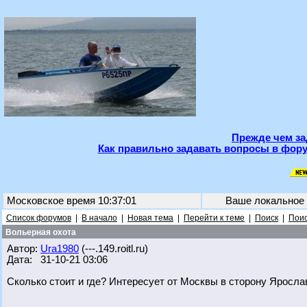
Прежде чем за
Как правильно задавать вопросы в фору
Московское время 10:37:01
Ваше локальное
Список форумов
|
В начало
|
Новая тема
|
Перейти к теме
|
Поиск
|
Поис
Вольерная охота
Автор:
Ura1980
(---.149.roitl.ru)
Дата: 31-10-21 03:06
Сколько стоит и где? Интересует от Москвы в сторону Яросла