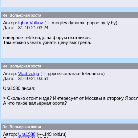
Re: Вольерная охота
Автор:
Ighor Volkov
(---.mogilev.dynamic.pppoe.byfly.by)
Дата: 31-10-21 03:24
наверное тебе надо на форум охотников.
Там можно узнать узнать цену выстрела.
Re: Вольерная охота
Автор:
Vlad volga
(---.pppoe.samara.ertelecom.ru)
Дата: 31-10-21 03:51
Ura1980 писал:
> Сколько стоит и где? Интересует от Москвы в сторону Ярос
А что такое вальерная охота?
Re: Вольерная охота
Автор:
Ura1980
(---.149.roitl.ru)