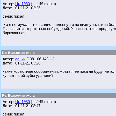
Автор:
Ura1980
(---.149.roitl.ru)
Дата: 01-11-21 03:25
сёник писал:
> а я не мучал. что я садист. шлепнул и не визгнула. какая бол
Ты значит из корыстных побуждений. У нас кстати в городе уж
биркованная.
Re: Вольерная охота
Автор:
сёник
(109.106.143.---)
Дата: 01-11-21 03:28
какие корыстные соображения. жрать я ее пока не буду. не гол
кусается. ей зубы удалили?
Re: Вольерная охота
Автор:
Ura1980
(---.149.roitl.ru)
Дата: 01-11-21 03:47
сёник писал: