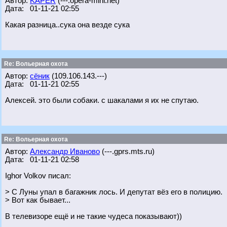
Автор:
KAPER
(---.opera-mini.net)
Дата: 01-11-21 02:55
Какая разница..сука она везде сука
Re: Вольерная охота
Автор:
сёник
(109.106.143.---)
Дата: 01-11-21 02:55
Алексей. это были собаки. с шакалами я их не спутаю.
Re: Вольерная охота
Автор:
Александр Иваново
(---.gprs.mts.ru)
Дата: 01-11-21 02:58
Ighor Volkov писал:
> С Луны упал в багажник лось. И депутат вёз его в полицию.
> Вот как бывает...
В телевизоре ещё и не такие чудеса показывают))