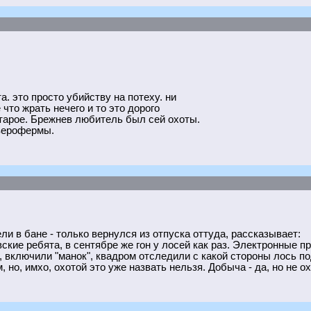
а. это просто убийству на потеху. ни
что жрать нечего и то это дорого
старое. Брежнев любитель был сей охоты.
верофермы.
ли в бане - только вернулся из отпуска оттуда, рассказывает:
вские ребята, в сентябре же гон у лосей как раз. Электронные 
 включили "манок", квадром отследили с какой стороны лось по
, но, имхо, охотой это уже назвать нельзя. Добыча - да, но не ох