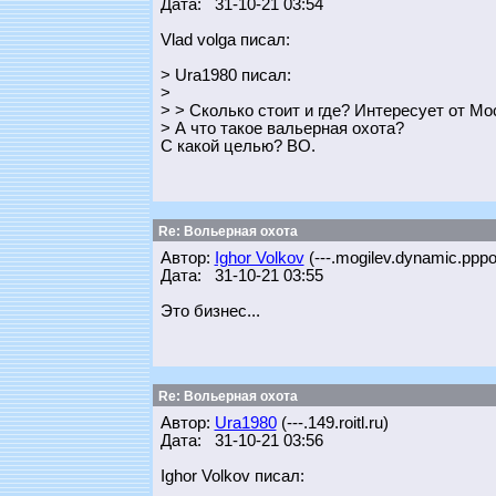
Дата: 31-10-21 03:54
Vlad volga писал:
> Ura1980 писал:
>
> > Сколько стоит и где? Интересует от М
> А что такое вальерная охота?
С какой целью? ВО.
Re: Вольерная охота
Автор:
Ighor Volkov
(---.mogilev.dynamic.pppo
Дата: 31-10-21 03:55
Это бизнес...
Re: Вольерная охота
Автор:
Ura1980
(---.149.roitl.ru)
Дата: 31-10-21 03:56
Ighor Volkov писал: