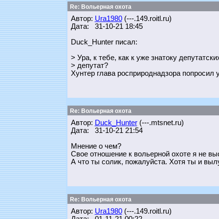
Re: Вольерная охота
Автор:
Ura1980
(---.149.roitl.ru)
Дата: 31-10-21 18:45
Duck_Hunter писал:
> Ура, к тебе, как к уже знатоку депутатск
> депутат?
Хунтер глава росприроднадзора попросил у
Re: Вольерная охота
Автор:
Duck_Hunter
(---.mtsnet.ru)
Дата: 31-10-21 21:54
Мнение о чем?
Свое отношение к вольерной охоте я не вы
А что ты солик, пожалуйста. Хотя ты и выл
Re: Вольерная охота
Автор:
Ura1980
(---.149.roitl.ru)