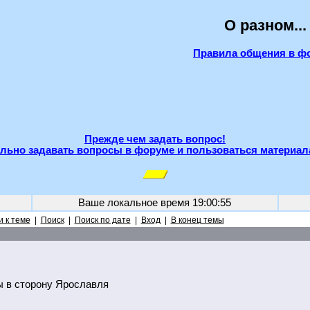
О разном...
Правила общения в ф
Прежде чем задать вопрос!
льно задавать вопросы в форуме и пользоваться материал
Ваше локальное время
19:00:55
 к теме
|
Поиск
|
Поиск по дате
|
Вход
|
В конец темы
ы в сторону Ярославля