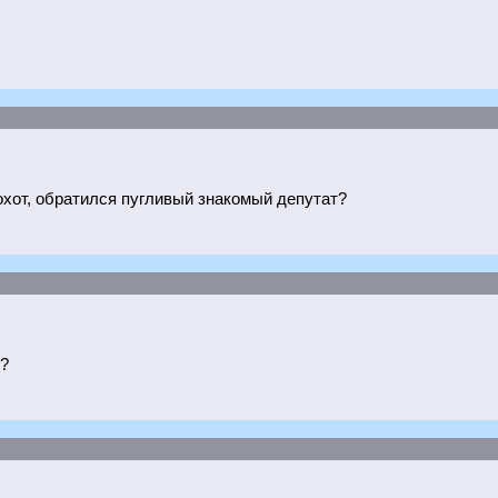
х охот, обратился пугливый знакомый депутат?
м?