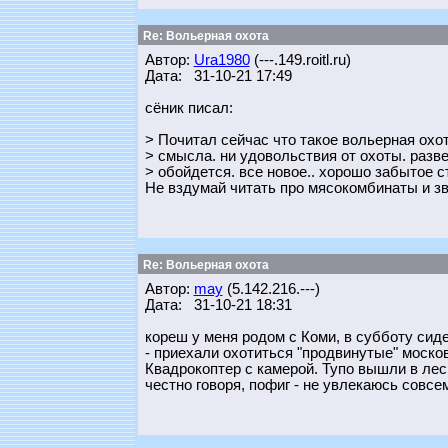
Re: Вольерная охота
Автор:
Ura1980
(---.149.roitl.ru)
Дата: 31-10-21 17:49
сёник писал:
> Почитал сейчас что такое вольерная охот
> смысла. ни удовольствия от охоты. разве 
> обойдется. все новое.. хорошо забытое 
Не вздумай читать про мясокомбинаты и з
Re: Вольерная охота
Автор:
may
(5.142.216.---)
Дата: 31-10-21 18:31
кореш у меня родом с Коми, в субботу сиде
- приехали охотиться "продвинутые" моско
Квадрокоптер с камерой. Тупо вышли в лес,
честно говоря, пофиг - не увлекаюсь совсем