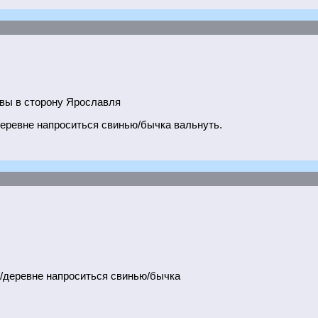
квы в сторону Ярославля
деревне напроситься свинью/бычка вальнуть.
е/деревне напроситься свинью/бычка