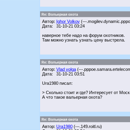
Re: Вольерная охота
Автор:
Ighor Volkov
(---.mogilev.dynamic.pppo
Дата: 31-10-21 03:24
наверное тебе надо на форум охотников.
Там можно узнать узнать цену выстрела.
Re: Вольерная охота
Автор:
Vlad volga
(---.pppoe.samara.ertelecom
Дата: 31-10-21 03:51
Ura1980 писал:
> Сколько стоит и где? Интересует от Мос
А что такое вальерная охота?
Re: Вольерная охота
Автор:
Ura1980
(---.149.roitl.ru)