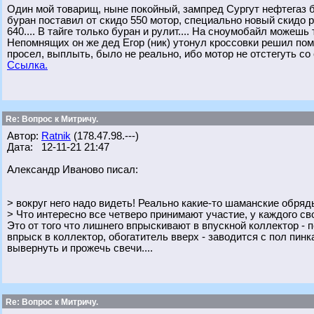
Один мой товарищ, ныне покойный, зампред Сургут нефтегаз б
буран поставил от скидо 550 мотор, специально новый скидо р
640.... В тайге только буран и рулит.... На сноумобайл можешь 
Непомнящих он же дед Егор (ник) утонул кроссовки решил помы
просел, выплыть, было не реально, ибо мотор не отстегуть со 
Ссылка.
Re: Вопрос к Митричу.
Автор:
Ratnik
(178.47.98.---)
Дата: 12-11-21 21:47
Александр Иваново писал:
> вокруг него надо видеть! Реально какие-то шаманские обряд
> Что интересно все четверо принимают участие, у каждого св
Это от того что лишнего впрыскивают в впускной коллектор - 
впрыск в коллектор, обогатитель вверх - заводится с пол пинк
вывернуть и прожечь свечи....
Re: Вопрос к Митричу.