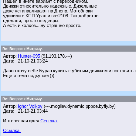
Нашёл в инете вариант с переходником.
Движки относительно надежные. Дизельные
даже устанавливают на Днепр. Мотоблоки
удивили с КПП Урал и ваз2108. Так добротно
сделали, просто шедевры.
А есть и колхоз....ну страшно просто.
Re: Вопрос к Митричу.
Автор:
Hunter-095
(91.193.178.---)
Дата: 21-10-21 03:24
Давно хочу себе Буран купить с убитым движком и поставить т
Еще и тема подкупает)))
Re: Вопрос к Митричу.
Автор:
Ighor Volkov
(---.mogilev.dynamic.pppoe.byfly.by)
Дата: 21-10-21 03:44
Интересная идея
Ссылка.
Ссылка.