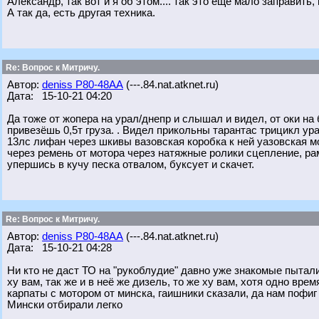
Александр, так вот и я об этом.... так это еще мало заправить
А так да, есть другая техника.
Re: Вопрос к Митричу.
Автор:
deniss Р80-48АА
(---.84.nat.atknet.ru)
Дата: 15-10-21 04:20
Да тоже от жопера на урал/днепр и слышал и видел, от оки на 
привезёшь 0,5т груза. . Видел прикольны тарантас трицикл у
13лс лифан через шкивы вазовская коробка к ней уазовская 
через ремень от мотора через натяжные ролики сцепление, ра
упершись в кучу песка отвалом, буксует и скачет.
Re: Вопрос к Митричу.
Автор:
deniss Р80-48АА
(---.84.nat.atknet.ru)
Дата: 15-10-21 04:28
Ни кто не даст ТО на "рукоблудие" давно уже знакомые пытали
ху вам, так же и в неё же дизель, то же ху вам, хотя одно вре
карпаты с мотором от минска, гаишники сказали, да нам пофиг 
Мински отбирали легко