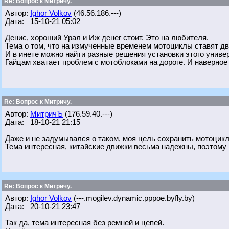
Re: Вопрос к Митричу.
Автор:
Ighor Volkov
(46.56.186.---)
Дата: 15-10-21 05:02
Денис, хороший Урал и Иж денег стоит. Это на любителя.
Тема о том, что на измученные временем мотоциклы ставят дв
И в инете можно найти разные решения установки этого униве
Гайцам хватает проблем с мотоблоками на дороге. И наверное
Re: Вопрос к Митричу.
Автор:
МитричЪ
(176.59.40.---)
Дата: 18-10-21 21:15
Даже и не задумывался о таком, моя цель сохранить мотоцикл 
Тема интересная, китайские движки весьма надежны, поэтому
Re: Вопрос к Митричу.
Автор:
Ighor Volkov
(---.mogilev.dynamic.pppoe.byfly.by)
Дата: 20-10-21 23:47
Так да, тема интересная без ремней и цепей.