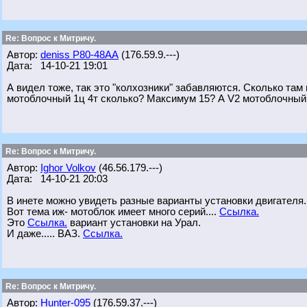
Re: Вопрос к Митричу.
Автор:
deniss Р80-48АА
(176.59.9.---)
Дата: 14-10-21 19:01
А видел тоже, так это "колхозники" забавляются. Сколько там
мотоблочный 1ц 4т сколько? Максимум 15? А V2 мотоблочный 
Re: Вопрос к Митричу.
Автор:
Ighor Volkov
(46.56.179.---)
Дата: 14-10-21 20:03
В инете можно увидеть разные варианты установки двигателя.
Вот тема иж- мотоблок имеет много серий....
Ссылка.
Это
Ссылка.
вариант установки на Урал.
И даже..... ВАЗ.
Ссылка.
Re: Вопрос к Митричу.
Автор:
Hunter-095
(176.59.37.---)