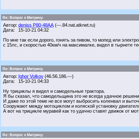
Re: Вопрос к Митричу.
Автор:
deniss Р80-48АА
(---.84.nat.atknet.ru)
Дата: 15-10-21 04:32
По мне так если дорого, гонять за пивом, то мопед или электр
с 15лс, и скоростью 40км/ч на максималке, видел в тырнете те
Re: Вопрос к Митричу.
Автор:
Ighor Volkov
(46.56.186.---)
Дата: 15-10-21 04:33
Ну трициклы я видел и самодельные трактора.
Я бы сказал, что самодельщина это не всегда удачное решени
И даже по этой теме не все могут выбросить коленвал и выточ
Сооружают между мотоциклом и коляской установку двигател
А вот на трицикле муравей как то удачно ставят движок от мот
Re: Вопрос к Митричу.