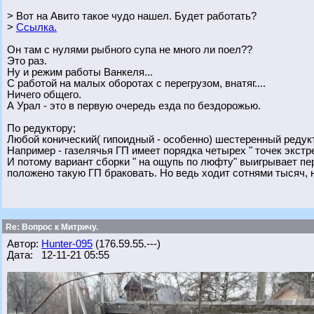
> Вот на Авито такое чудо нашел. Будет работать?
>
Ссылка.
Он там с нулями рыбного супа не много ли поел??
Это раз.
Ну и режим работы Ванкеля...
С работой на малых оборотах с перегрузом, внатяг....
Ничего общего.
А Урал - это в первую очередь езда по бездорожью.
По редуктору;
Любой конический( гипоидный - особенно) шестеренный редукт
Например - газелячья ГП имеет порядка четырех " точек экстр
И потому вариант сборки " на ощупь по люфту" выигрывает пер
положено такую ГП браковать. Но ведь ходит сотнями тысяч, 
Re: Вопрос к Митричу.
Автор:
Hunter-095
(176.59.55.---)
Дата: 12-11-21 05:55