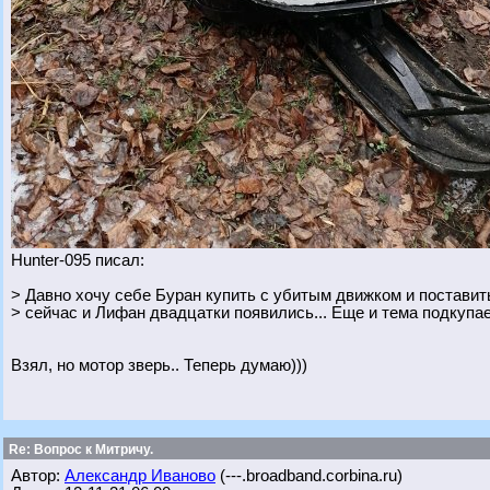
Hunter-095 писал:
> Давно хочу себе Буран купить с убитым движком и поставить
> сейчас и Лифан двадцатки появились... Еще и тема подкупае
Взял, но мотор зверь.. Теперь думаю)))
Re: Вопрос к Митричу.
Автор:
Александр Иваново
(---.broadband.corbina.ru)