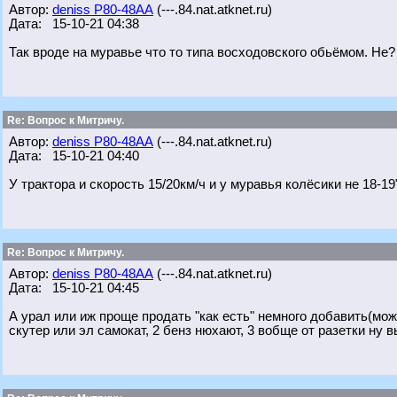
Автор:
deniss Р80-48АА
(---.84.nat.atknet.ru)
Дата: 15-10-21 04:38
Так вроде на муравье что то типа восходовского обьёмом. Не?
Re: Вопрос к Митричу.
Автор:
deniss Р80-48АА
(---.84.nat.atknet.ru)
Дата: 15-10-21 04:40
У трактора и скорость 15/20км/ч и у муравья колёсики не 18-19
Re: Вопрос к Митричу.
Автор:
deniss Р80-48АА
(---.84.nat.atknet.ru)
Дата: 15-10-21 04:45
А урал или иж проще продать "как есть" немного добавить(мож
скутер или эл самокат, 2 бенз нюхают, 3 вобще от разетки ну