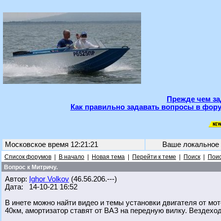
Прежде чем за
Как правильно задавать вопросы в фору
Московское время 12:21:21
Ваше локальное
Список форумов
|
В начало
|
Новая тема
|
Перейти к теме
|
Поиск
|
Поис
Вопрос к Митричу.
Автор:
Ighor Volkov
(46.56.206.---)
Дата: 14-10-21 16:52
В инете можно найти видео и темы установки двигателя от мот
40км, амортизатор ставят от ВАЗ на передную вилку. Вездеход 