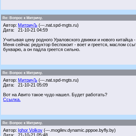
Re: Вопрос к Митричу.
Автор:
МитричЪ
(---.nat.spd-mgts.ru)
Дата: 21-10-21 04:59
Учитывая цену родного Ураловского движки и нового китайца -
Меня сейчас редуктор беспокоит - воет и греется, маслом ссы
букварю, а он падла греется сильно.
Re: Вопрос к Митричу.
Автор:
МитричЪ
(---.nat.spd-mgts.ru)
Дата: 21-10-21 05:09
Вот на Авито такое чудо нашел. Будет работать?
Ссылка.
Re: Вопрос к Митричу.
Автор:
Ighor Volkov
(---.mogilev.dynamic.pppoe.byfly.by)
Дата: 21-10-21 05:48