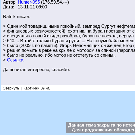
Автор:
Hunter-095
(176.59.54.---)
Дата: 13-11-21 09:00
Ratnik писал:
> Один мой товарищ, ныне покойный, зампред Сургут нефтегаз 
> финансовых возможностей), охотник, на буран поставил от с
> специально новый скидо разобрал, буран не поехал, вернул 
> 640.... В тайге только буран и рулит.... На сноумобайл може
> было (2009 г. по памяти). Игорь Непомнящих он же дед Егор 
> решил помыть в реке на крыле с мотором за спиной (паропла
> было не реально, ибо мотор не отстегуть со спины..
>
Ссылка.
Да почитал интересно, спасибо.
Свернуть
|
Картинки Выкл.
Данная тема закрыта по исте
Для продолжения обсуждени