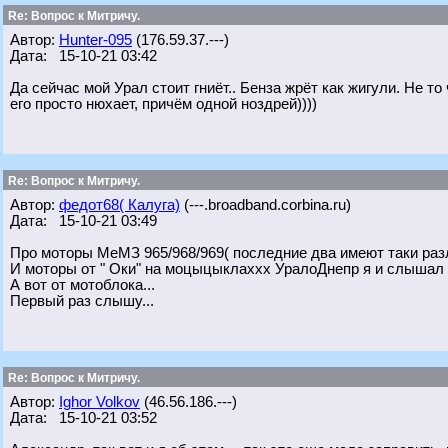
Re: Вопрос к Митричу.
Автор:
Hunter-095
(176.59.37.---)
Дата: 15-10-21 03:42
Да сейчас мой Урал стоит гниёт.. Бенза жрёт как жигули. Не то
его просто нюхает, причём одной ноздрей))))
Re: Вопрос к Митричу.
Автор:
федот68( Калуга)
(---.broadband.corbina.ru)
Дата: 15-10-21 03:49
Про моторы МеМЗ 965/968/969( последние два имеют таки разл
И моторы от " Оки" на моцыцыклаххх УралоДнепр я и слышал 
А вот от мотоблока...
Первый раз слышу...
Re: Вопрос к Митричу.
Автор:
Ighor Volkov
(46.56.186.---)
Дата: 15-10-21 03:52