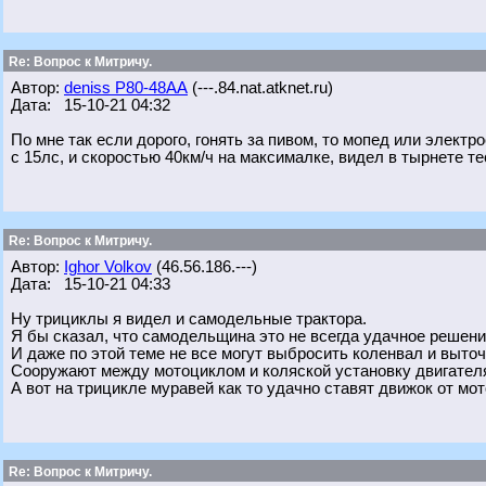
Re: Вопрос к Митричу.
Автор:
deniss Р80-48АА
(---.84.nat.atknet.ru)
Дата: 15-10-21 04:32
По мне так если дорого, гонять за пивом, то мопед или электр
с 15лс, и скоростью 40км/ч на максималке, видел в тырнете те
Re: Вопрос к Митричу.
Автор:
Ighor Volkov
(46.56.186.---)
Дата: 15-10-21 04:33
Ну трициклы я видел и самодельные трактора.
Я бы сказал, что самодельщина это не всегда удачное решени
И даже по этой теме не все могут выбросить коленвал и выточ
Сооружают между мотоциклом и коляской установку двигател
А вот на трицикле муравей как то удачно ставят движок от мот
Re: Вопрос к Митричу.