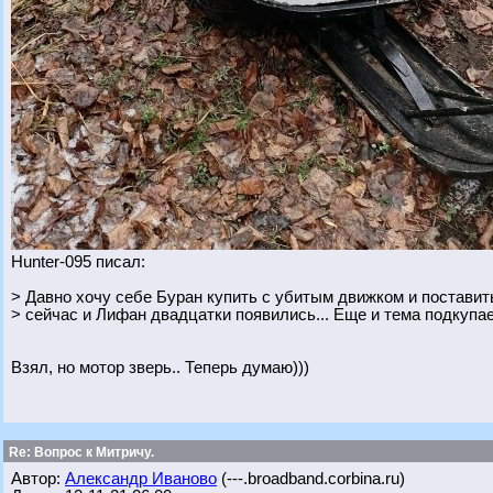
Hunter-095 писал:
> Давно хочу себе Буран купить с убитым движком и поставить
> сейчас и Лифан двадцатки появились... Еще и тема подкупае
Взял, но мотор зверь.. Теперь думаю)))
Re: Вопрос к Митричу.
Автор:
Александр Иваново
(---.broadband.corbina.ru)