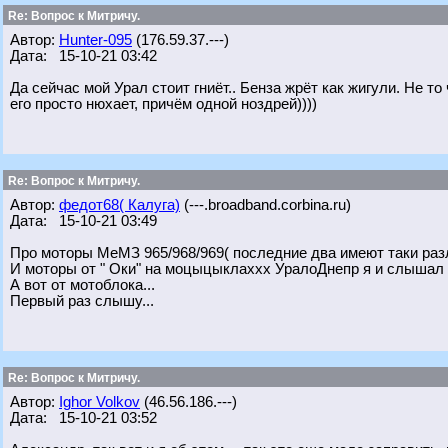
Re: Вопрос к Митричу.
Автор:
Hunter-095
(176.59.37.---)
Дата: 15-10-21 03:42
Да сейчас мой Урал стоит гниёт.. Бенза жрёт как жигули. Не то
его просто нюхает, причём одной ноздрей))))
Re: Вопрос к Митричу.
Автор:
федот68( Калуга)
(---.broadband.corbina.ru)
Дата: 15-10-21 03:49
Про моторы МеМЗ 965/968/969( последние два имеют таки разл
И моторы от " Оки" на моцыцыклаххх УралоДнепр я и слышал 
А вот от мотоблока...
Первый раз слышу...
Re: Вопрос к Митричу.
Автор:
Ighor Volkov
(46.56.186.---)
Дата: 15-10-21 03:52