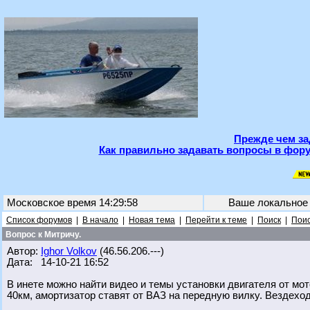
Прежде чем за
Как правильно задавать вопросы в фору
Московское время 14:29:58
Ваше локальное
Список форумов
|
В начало
|
Новая тема
|
Перейти к теме
|
Поиск
|
Поис
Вопрос к Митричу.
Автор:
Ighor Volkov
(46.56.206.---)
Дата: 14-10-21 16:52
В инете можно найти видео и темы установки двигателя от мот
40км, амортизатор ставят от ВАЗ на передную вилку. Вездеход 