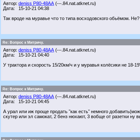
Автор:
deniss Р80-48АА
(---.84.nat.atknet.ru)
Дата: 15-10-21 04:38
Так вроде на муравье что то типа восходовского обьёмом. Не?
Re: Вопрос к Митричу.
Автор:
deniss Р80-48АА
(---.84.nat.atknet.ru)
Дата: 15-10-21 04:40
У трактора и скорость 15/20км/ч и у муравья колёсики не 18-19
Re: Вопрос к Митричу.
Автор:
deniss Р80-48АА
(---.84.nat.atknet.ru)
Дата: 15-10-21 04:45
А урал или иж проще продать "как есть" немного добавить(мож
скутер или эл самокат, 2 бенз нюхают, 3 вобще от разетки ну