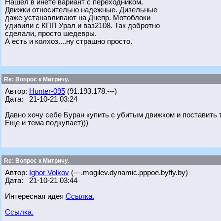
Нашёл в инете вариант с переходником.
Движки относительно надежные. Дизельные
даже устанавливают на Днепр. Мотоблоки
удивили с КПП Урал и ваз2108. Так добротно
сделали, просто шедевры.
А есть и колхоз....ну страшно просто.
Re: Вопрос к Митричу.
Автор:
Hunter-095
(91.193.178.---)
Дата: 21-10-21 03:24
Давно хочу себе Буран купить с убитым движком и поставить т
Еще и тема подкупает)))
Re: Вопрос к Митричу.
Автор:
Ighor Volkov
(---.mogilev.dynamic.pppoe.byfly.by)
Дата: 21-10-21 03:44
Интересная идея
Ссылка.
Ссылка.