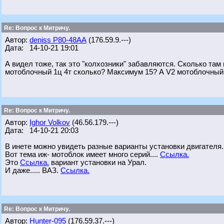
Re: Вопрос к Митричу.
Автор:
deniss Р80-48АА
(176.59.9.---)
Дата: 14-10-21 19:01
А видел тоже, так это "колхозники" забавляются. Сколько там
мотоблочный 1ц 4т сколько? Максимум 15? А V2 мотоблочный 
Re: Вопрос к Митричу.
Автор:
Ighor Volkov
(46.56.179.---)
Дата: 14-10-21 20:03
В инете можно увидеть разные варианты установки двигателя.
Вот тема иж- мотоблок имеет много серий....
Ссылка.
Это
Ссылка.
вариант установки на Урал.
И даже..... ВАЗ.
Ссылка.
Re: Вопрос к Митричу.
Автор:
Hunter-095
(176.59.37.---)