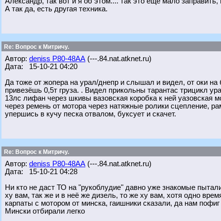
Александр, так вот и я об этом.... так это еще мало заправить
А так да, есть другая техника.
Re: Вопрос к Митричу.
Автор:
deniss Р80-48АА
(---.84.nat.atknet.ru)
Дата: 15-10-21 04:20
Да тоже от жопера на урал/днепр и слышал и видел, от оки на 
привезёшь 0,5т груза. . Видел прикольны тарантас трицикл у
13лс лифан через шкивы вазовская коробка к ней уазовская 
через ремень от мотора через натяжные ролики сцепление, ра
упершись в кучу песка отвалом, буксует и скачет.
Re: Вопрос к Митричу.
Автор:
deniss Р80-48АА
(---.84.nat.atknet.ru)
Дата: 15-10-21 04:28
Ни кто не даст ТО на "рукоблудие" давно уже знакомые пытали
ху вам, так же и в неё же дизель, то же ху вам, хотя одно вре
карпаты с мотором от минска, гаишники сказали, да нам пофиг 
Мински отбирали легко