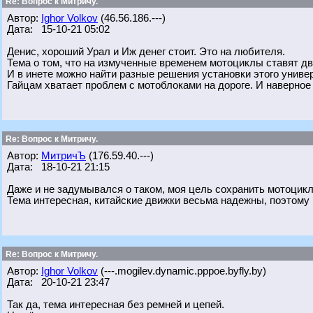
Re: Вопрос к Митричу.
Автор:
Ighor Volkov
(46.56.186.---)
Дата: 15-10-21 05:02
Денис, хороший Урал и Иж денег стоит. Это на любителя.
Тема о том, что на измученные временем мотоциклы ставят дв
И в инете можно найти разные решения установки этого униве
Гайцам хватает проблем с мотоблоками на дороге. И наверное
Re: Вопрос к Митричу.
Автор:
МитричЪ
(176.59.40.---)
Дата: 18-10-21 21:15
Даже и не задумывался о таком, моя цель сохранить мотоцикл 
Тема интересная, китайские движки весьма надежны, поэтому
Re: Вопрос к Митричу.
Автор:
Ighor Volkov
(---.mogilev.dynamic.pppoe.byfly.by)
Дата: 20-10-21 23:47
Так да, тема интересная без ремней и цепей.