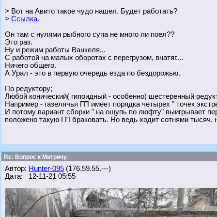
> Вот на Авито такое чудо нашел. Будет работать?
>
Ссылка.
Он там с нулями рыбного супа не много ли поел??
Это раз.
Ну и режим работы Ванкеля...
С работой на малых оборотах с перегрузом, внатяг....
Ничего общего.
А Урал - это в первую очередь езда по бездорожью.
По редуктору;
Любой конический( гипоидный - особенно) шестеренный редукт
Например - газелячья ГП имеет порядка четырех " точек экстр
И потому вариант сборки " на ощупь по люфту" выигрывает пер
положено такую ГП браковать. Но ведь ходит сотнями тысяч, 
Re: Вопрос к Митричу.
Автор:
Hunter-095
(176.59.55.---)
Дата: 12-11-21 05:55