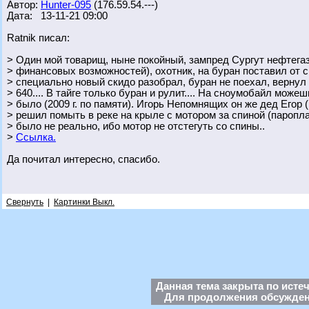
Автор:
Hunter-095
(176.59.54.---)
Дата: 13-11-21 09:00
Ratnik писал:
> Один мой товарищ, ныне покойный, зампред Сургут нефтегаз 
> финансовых возможностей), охотник, на буран поставил от с
> специально новый скидо разобрал, буран не поехал, вернул 
> 640.... В тайге только буран и рулит.... На сноумобайл може
> было (2009 г. по памяти). Игорь Непомнящих он же дед Егор 
> решил помыть в реке на крыле с мотором за спиной (паропла
> было не реально, ибо мотор не отстегуть со спины..
>
Ссылка.
Да почитал интересно, спасибо.
Свернуть
|
Картинки Выкл.
Данная тема закрыта по исте
Для продолжения обсуждени