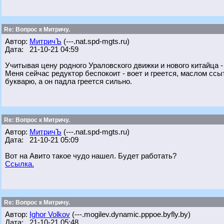
Re: Вопрос к Митричу.
Автор:
МитричЪ
(---.nat.spd-mgts.ru)
Дата: 21-10-21 04:59
Учитывая цену родного Ураловского движки и нового китайца -
Меня сейчас редуктор беспокоит - воет и греется, маслом ссы
букварю, а он падла греется сильно.
Re: Вопрос к Митричу.
Автор:
МитричЪ
(---.nat.spd-mgts.ru)
Дата: 21-10-21 05:09
Вот на Авито такое чудо нашел. Будет работать?
Ссылка.
Re: Вопрос к Митричу.
Автор:
Ighor Volkov
(---.mogilev.dynamic.pppoe.byfly.by)
Дата: 21-10-21 05:48