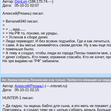
Автор:
DenLen
(188.170.74.---)
Дата: 05-10-21 02:07
Алексей(Рязань) писал:
> Виталий340 писал:
>
> > ....мда......
> > На РФ то, похоже, не уроды..
> > Успехов в сборе денег.
> Люди переводят. И без всяких подъебок. Где и как лечиться
> сами. А вы месье занимайтесь своим делом. Ну а мы еще по
> поменьше было.
> А тему я создал, чтобы люди из города Пензы помогли мне, 
> денег собрать. Кто помог, огромное спасибо. Кто не хочет, п
Не зря видимо на "РФ" забанили.
Re: Нужна помощь Пензенских и не только. Требуется операция на сердц
Автор:
Алексей(Рязань)
(---.mtsnet.ru)
Дата: 05-10-21 02:15
HUNTER-1 писал:
> Да ладно, ты ищешь бабло для сына, а его мать не покажет
Повторюсь, я создал тему не с целью собрать деньги. Больше