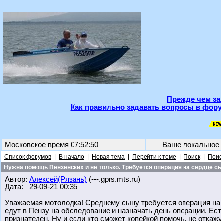
Прежде чем за
Как правильно задавать вопросы в фору
Московское время 07:52:50
Ваше локальное
Список форумов
|
В начало
|
Новая тема
|
Перейти к теме
|
Поиск
|
Поис
Нужна помощь Пензенских и не только. Требуется операция на сердце сы
Автор:
Алексей(Рязань)
(---.gprs.mts.ru)
Дата: 29-09-21 00:35
Уважаемая мотолодка! Среднему сыну требуется операция на 
едут в Пензу на обследование и назначать день операции. Ест
признателен. Ну и если кто сможет копейкой помочь, не откаж