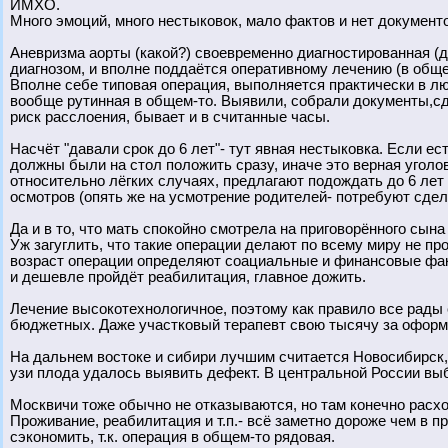
ИМХО.
Много эмоций, много нестыковок, мало фактов и нет документ
Аневризма аорты (какой?) своевременно диагностированная (
диагнозом, и вполне поддаётся оперативному лечению (в обще
Вполне себе типовая операция, выполняется практически в лю
вообще рутинная в общем-то. Выявили, собрали документы,сд
риск расслоения, бывает и в считанные часы.
Насчёт "давали срок до 6 лет"- тут явная нестыковка. Если ест
должны были на стол положить сразу, иначе это верная уголов
относительно лёгких случаях, предлагают подождать до 6 лет
осмотров (опять же на усмотрение родителей- потребуют сдела
Да и в то, что мать спокойно смотрела на приговорённого сына
Уж загуглить, что такие операции делают по всему миру не п
возраст операции определяют соациальные и финансовые факт
и дешевле пройдёт реабилитация, главное дожить.
Лечение высокотехнологичное, поэтому как правило все рады 
бюджетных. Даже участковый терапевт свою тысячу за оформ
На дальнем востоке и сибири лучшим считается Новосибирск,
узи плода удалось выявить дефект. В центральной России вы
Москвичи тоже обычно не отказываются, но там конечно расх
Проживание, реабилитация и т.п.- всё заметно дороже чем в 
сэкономить, т.к. операция в общем-то рядовая.