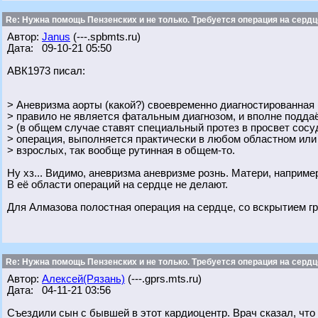
Re: Нужна помощь Пензенских и не только. Требуется операция на сердц
Автор:
Janus
(---.spbmts.ru)
Дата: 09-10-21 05:50
АВК1973 писал:
> Аневризма аорты (какой?) своевременно диагностированная 
> правило не является фатальным диагнозом, и вполне подда
> (в общем случае ставят специальный протез в просвет сосу
> операция, выполняется практически в любом областном или
> взрослых, так вообще рутинная в общем-то.
Ну хз... Видимо, аневризма аневризме рознь. Матери, наприм
В её области операций на сердце не делают.
Для Алмазова полостная операция на сердце, со вскрытием гр
Re: Нужна помощь Пензенских и не только. Требуется операция на сердц
Автор:
Алексей(Рязань)
(---.gprs.mts.ru)
Дата: 04-11-21 03:56
Съездили сын с бывшей в этот кардиоцентр. Врач сказал, что