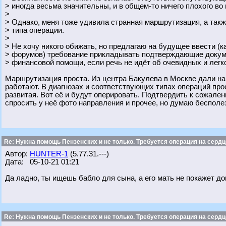
> иногда весьма значительны, и в общем-то ничего плохого во
>
> Однако, меня тоже удивила странная маршрутизация, а такж
> типа операции.
>
> Не хочу никого обижать, но предлагаю на будущее ввести (
> форумов) требование прикладывать подтверждающие докум
> финансовой помощи, если речь не идёт об очевидных и лег
Маршрутизация проста. Из центра Бакулева в Москве дали на
работают. В диагнозах и соответствующих типах операций про
развитая. Вот её и будут оперировать. Подтвердить к сожале
спросить у неё фото направления и прочее, но думаю бесполе
Re: Нужна помощь Пензенских и не только. Требуется операция на сердц
Автор:
HUNTER-1
(5.77.31.---)
Дата: 05-10-21 01:21
Да ладно, ты ищешь бабло для сына, а его мать не покажет д
Re: Нужна помощь Пензенских и не только. Требуется операция на сердц