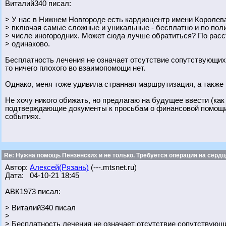
Виталий340 писал:
> У нас в Нижнем Новгороде есть кардиоцентр имени Королева
> включая самые сложные и уникальные - бесплатно и по поли
> числе иногородних. Может сюда лучше обратиться? По расс
> одинаково.
Бесплатность лечения не означает отсутствие сопутствующих 
то ничего плохого во взаимопомощи нет.
Однако, меня тоже удивила странная маршрутизация, а также 
Не хочу никого обижать, но предлагаю на будущее ввести (к
подтверждающие документы к просьбам о финансовой помощи,
событиях.
Re: Нужна помощь Пензенских и не только. Требуется операция на сердц
Автор:
Алексей(Рязань)
(---.mtsnet.ru)
Дата: 04-10-21 18:45
АВК1973 писал:
> Виталий340 писал
>
> Бесплатность лечения не означает отсутствие сопутствующ