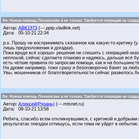
Re: Нужна помощь Пензенских и не только. Требуется операция на сердц
Автор:
АВК1973
(---.pptp.vladlink.net)
Дата: 05-10-21 22:34
p.s. Прошу не воспринимать сказанное как какую-то критику (у 
лишь предположения и догадки).
Пока вроде всё хорошо- решение не спешить с операцией ока
неплохой, сейчас сделаете планово и надеюсь, дальше всё буд
есть четкие правила по запросам помощи, как и на большинст
На дроме например, тоже сразу и безоговорочно банят за лю
Увы, мошенников от благотворительности сейчас развелось б
Re: Нужна помощь Пензенских и не только. Требуется операция на сердц
Автор:
Алексей(Рязань)
(---.mtsnet.ru)
Дата: 08-10-21 13:58
Ребята, спасибо всем откликнувшимся, с критикой и добрыми 
результатах поездки отпишусь, если тема не уйдет в небытие.