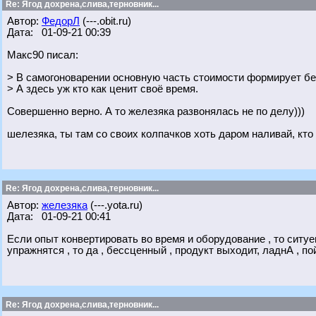
Re: Ягод дохрена,слива,терновник...
Автор:
ФедорЛ
(---.obit.ru)
Дата: 01-09-21 00:39
Макс90 писал:
> В самогоноварении основную часть стоимости формирует б
> А здесь уж кто как ценит своё время.
Совершенно верно. А то железяка развонялась не по делу)))
шелезяка, ты там со своих колпачков хоть даром наливай, кто 
Re: Ягод дохрена,слива,терновник...
Автор:
железяка
(---.yota.ru)
Дата: 01-09-21 00:41
Если опыт конвертировать во время и оборудование , то ситуе
упражнятся , то да , бессценный , продукт выходит, ладнА , п
Re: Ягод дохрена,слива,терновник...