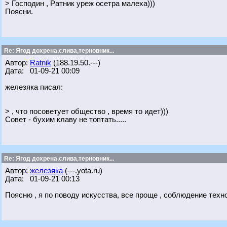
> Господин , Ратник уреж осетра малеха)))
Поясни.
Re: Ягод дохрена,слива,терновник...
Автор:
Ratnik
(188.19.50.---)
Дата: 01-09-21 00:09
железяка писал:
> , что посоветует общество , время то идет)))
Совет - бухим клаву не топтать.....
Re: Ягод дохрена,слива,терновник...
Автор:
железяка
(---.yota.ru)
Дата: 01-09-21 00:13
Поясню , я по поводу искусства, все проще , соблюдение техн