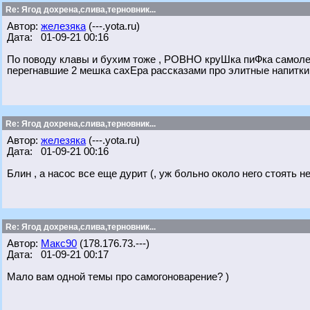
Re: Ягод дохрена,слива,терновник...
Автор:
железяка
(---.yota.ru)
Дата: 01-09-21 00:16
По поводу клавы и бухим тоже , РОВНО круШка пиФка самолеп
перегнавшие 2 мешка сахЕра рассказами про элитные напитки и
Re: Ягод дохрена,слива,терновник...
Автор:
железяка
(---.yota.ru)
Дата: 01-09-21 00:16
Блин , а насос все еще дурит (, уж больно около него стоять н
Re: Ягод дохрена,слива,терновник...
Автор:
Макс90
(178.176.73.---)
Дата: 01-09-21 00:17
Мало вам одной темы про самогоноварение? )