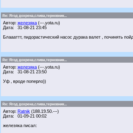
Re: Ягод дохрена,слива,терновник...
Автор:
железяка
(---.yota.ru)
Дата: 31-08-21 23:45
Блаааттт, пидорастический насос дурака валет , починять пой
Re: Ягод дохрена,слива,терновник...
Автор:
железяка
(---.yota.ru)
Дата: 31-08-21 23:50
Уф , вроде поперло))
Re: Ягод дохрена,слива,терновник...
Автор:
Ratnik
(188.19.50.---)
Дата: 01-09-21 00:02
железяка писал: