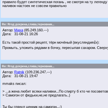
правило будет синтетическая погань , не смотря на ту легенд
наливок-настоек не совсем правильно
Re: Ягод дохрена,слива,терновник...
Автор:
Миха
(85.249.160.---)
Дата: 31-08-21 16:26
Есть такой простой рецепт, тёрн мочёный (вкусляндия👍):
Промыть, уложить рядами в бочку, пересыпая сахаром. Сверху
Re: Ягод дохрена,слива,терновник...
Автор:
Ratnik
(109.236.247.---)
Дата: 31-08-21 19:47
mmaks писал:
> ...а жена любит всяки наливки...По спирту б кто че посоветов
> Самогон от федьки,не,не предлагать..)
Ты бы глянул ценник на самогон...;)