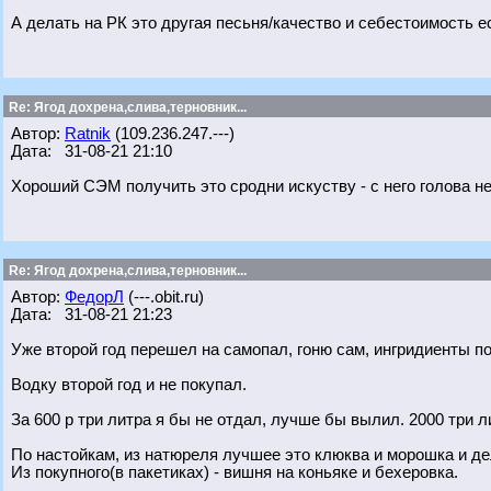
А делать на РК это другая песьня/качество и себестоимость ес
Re: Ягод дохрена,слива,терновник...
Автор:
Ratnik
(109.236.247.---)
Дата: 31-08-21 21:10
Хороший СЭМ получить это сродни искуству - с него голова не 
Re: Ягод дохрена,слива,терновник...
Автор:
ФедорЛ
(---.obit.ru)
Дата: 31-08-21 21:23
Уже второй год перешел на самопал, гоню сам, ингридиенты п
Водку второй год и не покупал.
За 600 р три литра я бы не отдал, лучше бы вылил. 2000 три л
По настойкам, из натюреля лучшее это клюква и морошка и де
Из покупного(в пакетиках) - вишня на коньяке и бехеровка.