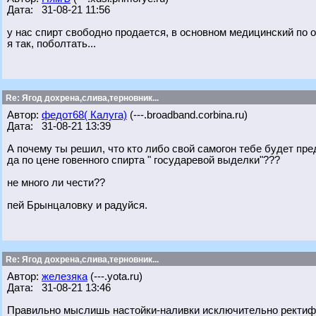
Дата: 31-08-21 11:56
у нас спирт свободно продается, в основном медицинский по 
я так, поболтать...
Re: Ягод дохрена,слива,терновник...
Автор:
федот68( Калуга)
(---.broadband.corbina.ru)
Дата: 31-08-21 13:39
А почему ты решил, что кто либо свой самогон тебе будет пре
да по цене говенного спирта " государевой выделки"???
не много ли чести??
пей Брынцаловку и радуйся.
Re: Ягод дохрена,слива,терновник...
Автор:
железяка
(---.yota.ru)
Дата: 31-08-21 13:46
Правильно мыслишь настойки-наливки исключительно ректифик