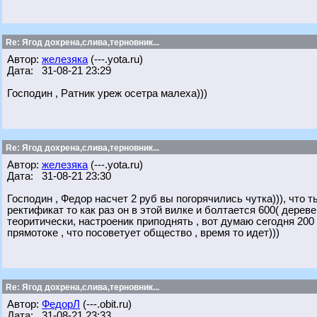
Re: Ягод дохрена,слива,терновник...
Автор:
железяка
(---.yota.ru)
Дата: 31-08-21 23:29
Господин , Ратник уреж осетра малеха)))
Re: Ягод дохрена,слива,терновник...
Автор:
железяка
(---.yota.ru)
Дата: 31-08-21 23:30
Господин , Федор насчет 2 руб вы погорячились чутка))), что 
ректификат то как раз он в этой вилке и болтается 600( деревен
теоритически, настроеник приподнять , вот думаю сегодня 200 
прямотоке , что посоветует общество , время то идет)))
Re: Ягод дохрена,слива,терновник...
Автор:
ФедорЛ
(---.obit.ru)
Дата: 31-08-21 23:33