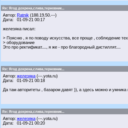
Re: Ягод дохрена,слива,терновник...
Автор:
Ratnik
(188.19.50.---)
Дата: 01-09-21 00:17
железяка писал:
> Поясню , я по поводу искусства, все проще , соблюдение те
> оборудование
Это про ректификат...., я же - про благородный дистиллят....
Re: Ягод дохрена,слива,терновник...
Автор:
железяка
(---.yota.ru)
Дата: 01-09-21 00:18
Да там авторитеты , базаром давят )), а здесь можно и умника
Re: Ягод дохрена,слива,терновник...
Автор:
железяка
(---.yota.ru)
Дата: 01-09-21 00:20