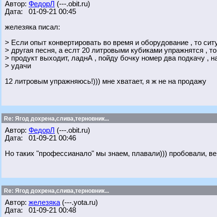
Автор:
ФедорЛ
(---.obit.ru)
Дата: 01-09-21 00:45
железяка писал:
> Если опыт конвертировать во время и оборудование , то ситу
> другая песня, а еслт 20 литровыми кубиками упражнятся , то
> продукт выходит, ладнА , пойду бочку номер два подкачу , н
> удачи
12 литровым упражняюсь!))) мне хватает, я ж не на продажу
Re: Ягод дохрена,слива,терновник...
Автор:
ФедорЛ
(---.obit.ru)
Дата: 01-09-21 00:46
Но таких "профессианало" мы знаем, плавали))) пробовали, в
Re: Ягод дохрена,слива,терновник...
Автор:
железяка
(---.yota.ru)
Дата: 01-09-21 00:48