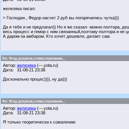
железяка писал:
> Господин , Федор насчет 2 руб вы погорячились чутка)))
Да я тебе и не предлагал)) Но я же сказал- можно полтора, де
весь процесс и гемор с ним связанный,поэтому-полтора и не 
А даром-за амбаром. Кто хочет дешевле, делает сам.
Re: Ягод дохрена,слива,терновник...
Автор:
железяка
(---.yota.ru)
Дата: 31-08-21 23:38
Досконально процес)))), ну да)))
Re: Ягод дохрена,слива,терновник...
Автор:
железяка
(---.yota.ru)
Дата: 31-08-21 23:38
Я только теоритически к сожалению