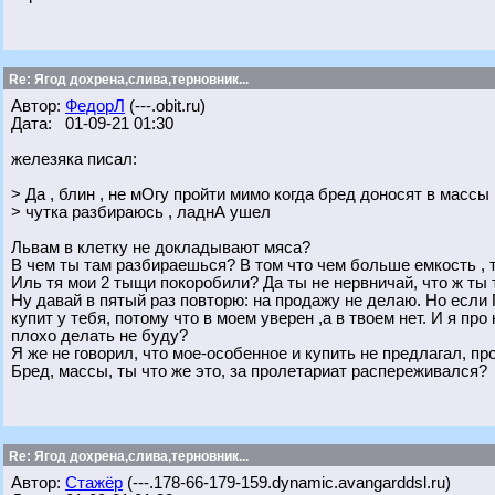
Re: Ягод дохрена,слива,терновник...
Автор:
ФедорЛ
(---.obit.ru)
Дата: 01-09-21 01:30
железяка писал:
> Да , блин , не мОгу пройти мимо когда бред доносят в массы ,
> чутка разбираюсь , ладнА ушел
Львам в клетку не докладывают мяса?
В чем ты там разбираешься? В том что чем больше емкость , 
Иль тя мои 2 тыщи покоробили? Да ты не нервничай, что ж ты
Ну давай в пятый раз повторю: на продажу не делаю. Но если 
купит у тебя, потому что в моем уверен ,а в твоем нет. И я про
плохо делать не буду?
Я же не говорил, что мое-особенное и купить не предлагал, про
Бред, массы, ты что же это, за пролетариат распереживался?
Re: Ягод дохрена,слива,терновник...
Автор:
Стажёр
(---.178-66-179-159.dynamic.avangarddsl.ru)