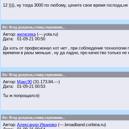
12 )))), ну тогда 3000 по любому, цените свое время господа,не
Re: Ягод дохрена,слива,терновник...
Автор:
железяка
(---.yota.ru)
Дата: 01-09-21 00:50
Да хоть от професионал хот нет , при соблюдение технологии 
времени в разы меньше , ну да ладно, про качество только не 
Re: Ягод дохрена,слива,терновник...
Автор:
Макс90
(31.173.84.---)
Дата: 01-09-21 00:53
Ты ж попрощался)
Re: Ягод дохрена,слива,терновник...
Автор:
Александр Иваново
(---.broadband.corbina.ru)