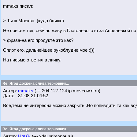
mmaks писал:
> Ты ж Москва..)куда ближе)
Не совсем так, сейчас живу в Глаголево, это за Апрелевкой по
> фраза-на его продукте это как?
Спирт его, дальнейшее рукоблудие мое :)))
На письмо ответил в личку.
Re: Ягод дохрена,слива,терновник...
Автор:
mmaks
(---.204-127-124.ip.moscow.rt.ru)
Дата: 31-08-21 04:52
Все,тема не интересна,можно закрыть..Но попиздить та как вод
Re: Ягод дохрена,слива,терновник...
Автор:
НямЪ
(---.xdsl.primorye.ru)