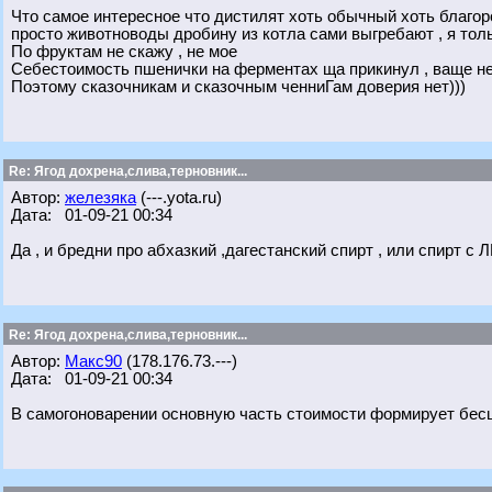
Что самое интересное что дистилят хоть обычный хоть благоро
просто животноводы дробину из котла сами выгребают , я тол
По фруктам не скажу , не мое
Себестоимость пшенички на ферментах ща прикинул , ваще нео
Поэтому сказочникам и сказочным ченниГам доверия нет)))
Re: Ягод дохрена,слива,терновник...
Автор:
железяка
(---.yota.ru)
Дата: 01-09-21 00:34
Да , и бредни про абхазкий ,дагестанский спирт , или спирт с
Re: Ягод дохрена,слива,терновник...
Автор:
Макс90
(178.176.73.---)
Дата: 01-09-21 00:34
В самогоноварении основную часть стоимости формирует бесце