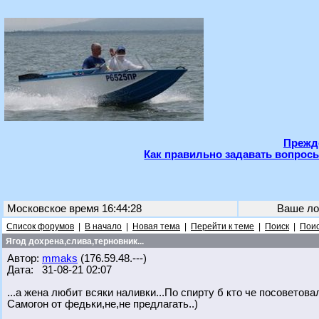
Прежде
Как правильно задавать вопросы
Московское время 16:44:28
Ваше ло
Список форумов
|
В начало
|
Новая тема
|
Перейти к теме
|
Поиск
|
Поис
Ягод дохрена,слива,терновник...
Автор:
mmaks
(176.59.48.---)
Дата: 31-08-21 02:07
...а жена любит всяки наливки...По спирту б кто че посоветова
Самогон от федьки,не,не предлагать..)