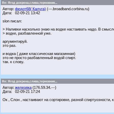
Re: Ягод дохрена,слива,терновник...
Автор:
федот68( Калуга)
(---.broadband.corbina.ru)
Дата: 02-09-21 13:42
slon писал:
> Наливки насколько знаю на водке настаивать надо. В смысле
> водке, разбавленной уже.
аргументируй.
это раз.
и водка ( даже классическая магазинная)
это не просто разбавленный водой спирт.
так. к слову.
Re: Ягод дохрена,слива,терновник...
Автор:
железяка
(176.59.34.---)
Дата: 02-09-21 17:24
Ок , Слон , настаивают на сортировке, разной спиртуозности, 