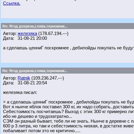
Ссылка.
Re: Ягод дохрена,слива,терновник...
Автор:
железяка
(178.67.194.---)
Дата: 31-08-21 20:00
а сделаешь ценниГ поскромнее , дебилойды покупать не будут 
Re: Ягод дохрена,слива,терновник...
Автор:
Ratnik
(109.236.247.---)
Дата: 31-08-21 20:54
железяка писал:
> а сделаешь ценниГ поскромнее , дебилойды покупать не буду
Вот я нынче яблок поставил 300 кг, их надо собрать, доставить
Себестоимость посчитаешь? Выход с этих 300 кг примерно литро
ибо не дешево и трудозатратно...
СЭМ он разный бывает, тебе ли не знать. Нынче в деревне с п
600 р 3 литра, но там и себестоимость низкая, в достатке живе
побаливает потом это не критично.....