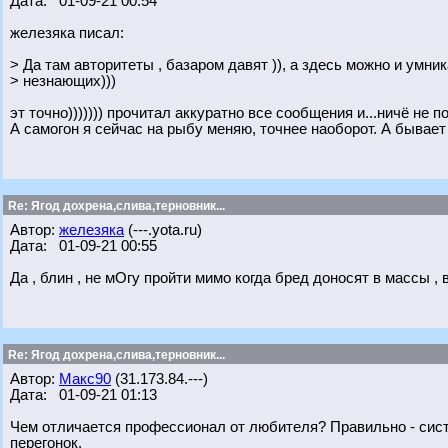
Дата: 01-09-21 00:54
железяка писал:
> Да там авторитеты , базаром давят )), а здесь можно и умник
> незнающих)))
эт точно))))))) прочитал аккуратно все сообщения и...ничё не п
А самогон я сейчас на рыбу меняю, точнее наоборот. А бывает
Re: Ягод дохрена,слива,терновник...
Автор:
железяка
(---.yota.ru)
Дата: 01-09-21 00:55
Да , блин , не мОгу пройти мимо когда бред доносят в массы ,
Re: Ягод дохрена,слива,терновник...
Автор:
Макс90
(31.173.84.---)
Дата: 01-09-21 01:13
Чем отличается профессионал от любителя? Правильно - сист
перегонок.