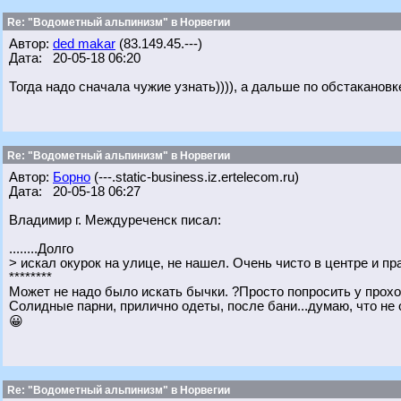
Re: "Водометный альпинизм" в Норвегии
Автор:
ded makar
(83.149.45.---)
Дата: 20-05-18 06:20
Тогда надо сначала чужие узнать)))), а дальше по обстакановк
Re: "Водометный альпинизм" в Норвегии
Автор:
Борно
(---.static-business.iz.ertelecom.ru)
Дата: 20-05-18 06:27
Владимир г. Междуреченск писал:
........Долго
> искал окурок на улице, не нашел. Очень чисто в центре и пр
********
Может не надо было искать бычки. ?Просто попросить у прох
Солидные парни, прилично одеты, после бани...думаю, что не 
😀
Re: "Водометный альпинизм" в Норвегии