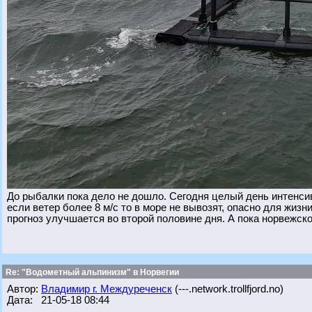
До рыбалки пока дело не дошло. Сегодня целый день интенсив
если ветер более 8 м/с то в море не вывозят, опасно для жизн
прогноз улучшается во второй половине дня. А пока норвежско
Re: "Водометный альпинизм" в Норвегии
Автор:
Владимир г. Междуреченск
(---.network.trollfjord.no)
Дата: 21-05-18 08:44