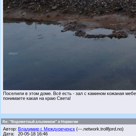
Поселили в этом доме. Всё есть - зал с камином кожаная мебел
понимаете какая на краю Света!
Re: "Водометный альпинизм" в Норвегии
Автор:
Владимир г. Междуреченск
(---.network.trollfjord.no)
Дата: 20-05-18 16:46