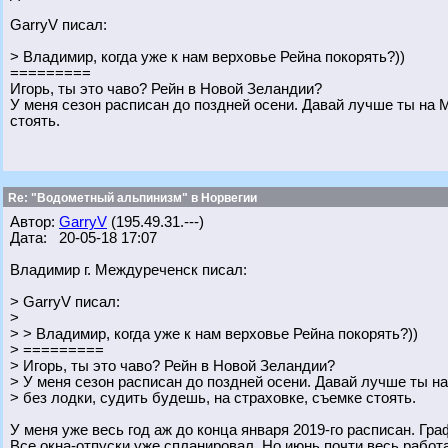
GarryV писал:
> Владимир, когда уже к нам верховье Рейна покорять?))
=========
Игорь, ты это чаво? Рейн в Новой Зеландии?
У меня сезон расписан до поздней осени. Давай лучше ты на 
стоять.
Re: "Водометный альпинизм" в Норвегии
Автор:
GarryV
(195.49.31.---)
Дата: 20-05-18 17:07
Владимир г. Междуреченск писал:
> GarryV писал:
>
> > Владимир, когда уже к нам верховье Рейна покорять?))
> =========
> Игорь, ты это чаво? Рейн в Новой Зеландии?
> У меня сезон расписан до поздней осени. Давай лучше ты 
> без лодки, судить будешь, на страховке, съемке стоять.
У меня уже весь год аж до конца января 2019-го расписан. Гра
Все окна-отпуски уже спланировал. Но июнь почти весь рабо