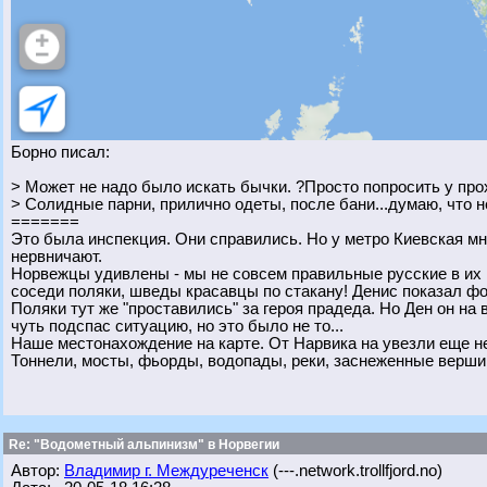
Борно писал:
> Может не надо было искать бычки. ?Просто попросить у пр
> Солидные парни, прилично одеты, после бани...думаю, что н
=======
Это была инспекция. Они справились. Но у метро Киевская мн
нервничают.
Норвежцы удивлены - мы не совсем правильные русские в их по
соседи поляки, шведы красавцы по стакану! Денис показал ф
Поляки тут же "проставились" за героя прадеда. Но Ден он на во
чуть подспас ситуацию, но это было не то...
Наше местонахождение на карте. От Нарвика на увезли еще не
Тоннели, мосты, фьорды, водопады, реки, заснеженные верши
Re: "Водометный альпинизм" в Норвегии
Автор:
Владимир г. Междуреченск
(---.network.trollfjord.no)