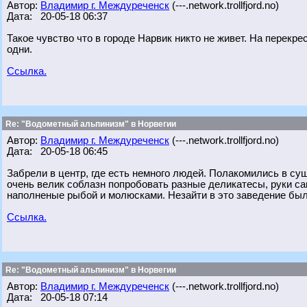
Автор:
Владимир г. Междуреченск
(---.network.trollfjord.no)
Дата: 20-05-18 06:37
Такое чувство что в городе Нарвик никто не живет. На перекре
одни.
Ссылка.
Re: "Водометный альпинизм" в Норвегии
Автор:
Владимир г. Междуреченск
(---.network.trollfjord.no)
Дата: 20-05-18 06:45
Забрели в центр, где есть немного людей. Полакомились в с
очень велик соблазн попробовать разные деликатесы, руки с
наполненые рыбой и молюсками. Незайти в это заведение был
Ссылка.
Re: "Водометный альпинизм" в Норвегии
Автор:
Владимир г. Междуреченск
(---.network.trollfjord.no)
Дата: 20-05-18 07:14