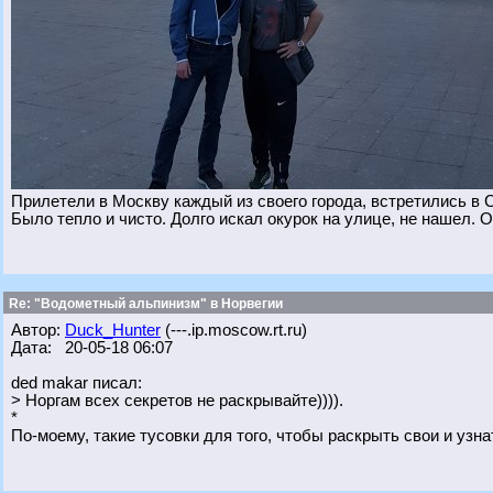
Прилетели в Москву каждый из своего города, встретились в 
Было тепло и чисто. Долго искал окурок на улице, не нашел. О
Re: "Водометный альпинизм" в Норвегии
Автор:
Duck_Hunter
(---.ip.moscow.rt.ru)
Дата: 20-05-18 06:07
ded makar писал:
> Норгам всех секретов не раскрывайте)))).
*
По-моему, такие тусовки для того, чтобы раскрыть свои и узна