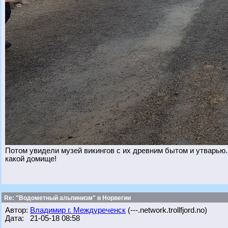
Потом увидели музей викингов с их древним бытом и утварью
какой домище!
Re: "Водометный альпинизм" в Норвегии
Автор:
Владимир г. Междуреченск
(---.network.trollfjord.no)
Дата: 21-05-18 08:58