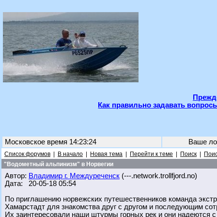
Прежде
Как правильно задавать вопросы
Московское время 14:23:24
Ваше ло
Список форумов
|
В начало
|
Новая тема
|
Перейти к теме
|
Поиск
|
Поис
"Водометный альпинизм" в Норвегии
Автор:
Владимир г. Междуреченск
(---.network.trollfjord.no)
Дата: 20-05-18 05:54
По приглашению норвежских путешественников команда экстр
Хамарстадт для знакомства друг с другом и последующим сот
Их заинтересовали наши штурмы горных рек и они надеются с