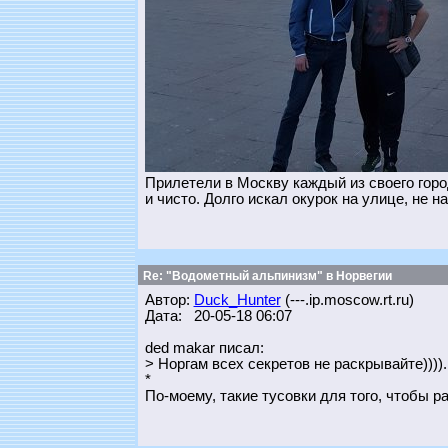
Прилетели в Москву каждый из своего горо
и чисто. Долго искал окурок на улице, не н
Re: "Водометный альпинизм" в Норвегии
Автор:
Duck_Hunter
(---.ip.moscow.rt.ru)
Дата: 20-05-18 06:07
ded makar писал:
> Норгам всех секретов не раскрывайте)))).
*
По-моему, такие тусовки для того, чтобы р