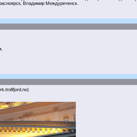
расноярск, Владимир Междуреченск.
.
k.trollfjord.no)