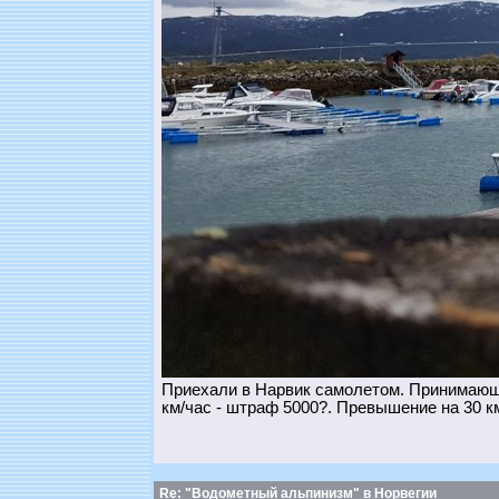
Приехали в Нарвик самолетом. Принимающа
км/час - штраф 5000?. Превышение на 30 км
Re: "Водометный альпинизм" в Норвегии