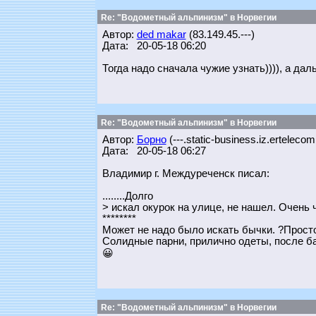
Re: "Водометный альпинизм" в Норвегии
Автор:
ded makar
(83.149.45.---)
Дата: 20-05-18 06:20
Тогда надо сначала чужие узнать)))), а да
Re: "Водометный альпинизм" в Норвегии
Автор:
Борно
(---.static-business.iz.ertelecom
Дата: 20-05-18 06:27
Владимир г. Междуреченск писал:
........Долго
> искал окурок на улице, не нашел. Очень 
********
Может не надо было искать бычки. ?Прост
Солидные парни, прилично одеты, после бан
😀
Re: "Водометный альпинизм" в Норвегии