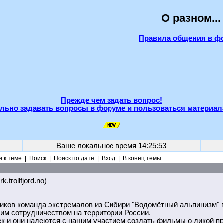
О разном...
Правила общения в ф
Прежде чем задать вопрос!
льно задавать вопросы в форуме и пользоваться материал
Ваше локальное время
14:25:53
 к теме
|
Поиск
|
Поиск по дате
|
Вход
|
В конец темы
k.trollfjord.no)
иков команда экстремалов из Сибири "Водомётный альпинизм" 
им сотрудничеством на территории России.
к и они надеются с нашим участием создать фильмы о дикой пр