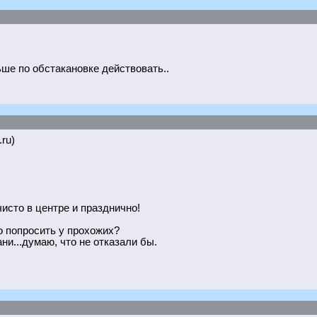
льше по обстакановке действовать..
.ru)
чисто в центре и празднично!
о попросить у прохожих?
и...думаю, что не отказали бы.