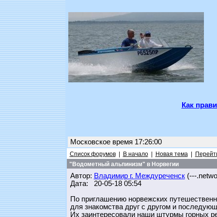
Как прави
Московское время 17:26:00
Список форумов
|
В начало
|
Новая тема
|
Перейти
"Водометный альпинизм" в Норвегии
Автор:
Владимир г. Междуреченск
(---.networ
Дата: 20-05-18 05:54
По приглашению норвежских путешественн
для знакомства друг с другом и последующ
Их заинтересовали наши штурмы горных ре