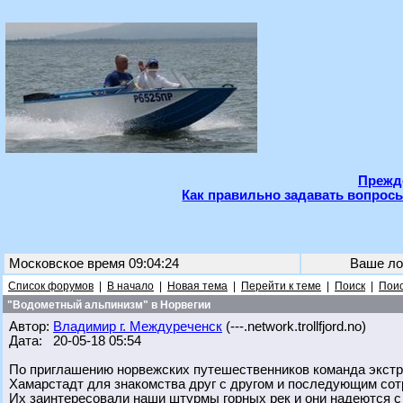
Прежде
Как правильно задавать вопросы
Московское время 09:04:24
Ваше ло
Список форумов
|
В начало
|
Новая тема
|
Перейти к теме
|
Поиск
|
Поис
"Водометный альпинизм" в Норвегии
Автор:
Владимир г. Междуреченск
(---.network.trollfjord.no)
Дата: 20-05-18 05:54
По приглашению норвежских путешественников команда экстр
Хамарстадт для знакомства друг с другом и последующим сот
Их заинтересовали наши штурмы горных рек и они надеются с