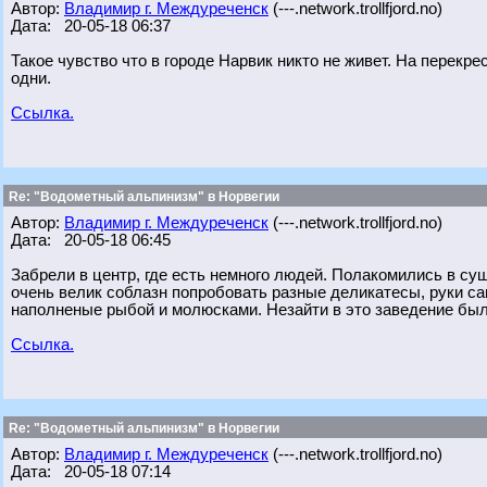
Автор:
Владимир г. Междуреченск
(---.network.trollfjord.no)
Дата: 20-05-18 06:37
Такое чувство что в городе Нарвик никто не живет. На перекре
одни.
Ссылка.
Re: "Водометный альпинизм" в Норвегии
Автор:
Владимир г. Междуреченск
(---.network.trollfjord.no)
Дата: 20-05-18 06:45
Забрели в центр, где есть немного людей. Полакомились в с
очень велик соблазн попробовать разные деликатесы, руки с
наполненые рыбой и молюсками. Незайти в это заведение был
Ссылка.
Re: "Водометный альпинизм" в Норвегии
Автор:
Владимир г. Междуреченск
(---.network.trollfjord.no)
Дата: 20-05-18 07:14