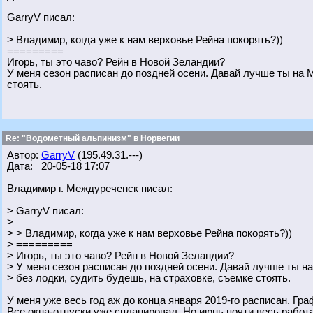
GarryV писал:
> Владимир, когда уже к нам верховье Рейна покорять?))
=========
Игорь, ты это чаво? Рейн в Новой Зеландии?
У меня сезон расписан до поздней осени. Давай лучше ты на 
стоять.
Re: "Водометный альпинизм" в Норвегии
Автор:
GarryV
(195.49.31.---)
Дата: 20-05-18 17:07
Владимир г. Междуреченск писал:
> GarryV писал:
>
> > Владимир, когда уже к нам верховье Рейна покорять?))
> =========
> Игорь, ты это чаво? Рейн в Новой Зеландии?
> У меня сезон расписан до поздней осени. Давай лучше ты 
> без лодки, судить будешь, на страховке, съемке стоять.
У меня уже весь год аж до конца января 2019-го расписан. Гра
Все окна-отпуски уже спланировал. Но июнь почти весь рабо