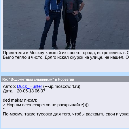
Прилетели в Москву каждый из своего города, встретились в 
Было тепло и чисто. Долго искал окурок на улице, не нашел. О
Re: "Водометный альпинизм" в Норвегии
Автор:
Duck_Hunter
(---.ip.moscow.rt.ru)
Дата: 20-05-18 06:07
ded makar писал:
> Норгам всех секретов не раскрывайте)))).
*
По-моему, такие тусовки для того, чтобы раскрыть свои и узна