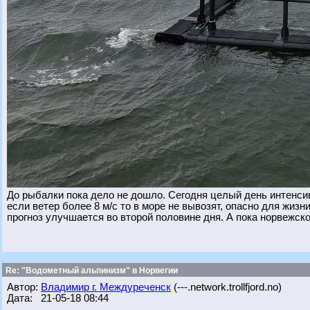
До рыбалки пока дело не дошло. Сегодня целый день интенсив
если ветер более 8 м/с то в море не вывозят, опасно для жизн
прогноз улучшается во второй половине дня. А пока норвежско
Re: "Водометный альпинизм" в Норвегии
Автор:
Владимир г. Междуреченск
(---.network.trollfjord.no)
Дата: 21-05-18 08:44