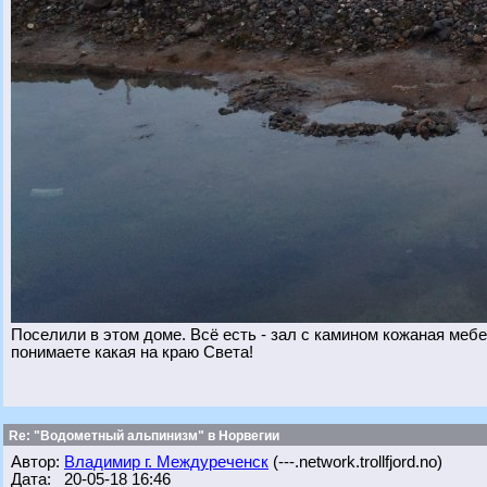
Поселили в этом доме. Всё есть - зал с камином кожаная мебел
понимаете какая на краю Света!
Re: "Водометный альпинизм" в Норвегии
Автор:
Владимир г. Междуреченск
(---.network.trollfjord.no)
Дата: 20-05-18 16:46