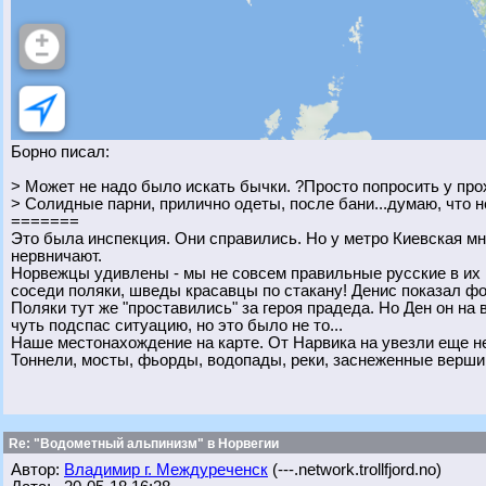
Борно писал:
> Может не надо было искать бычки. ?Просто попросить у пр
> Солидные парни, прилично одеты, после бани...думаю, что н
=======
Это была инспекция. Они справились. Но у метро Киевская мн
нервничают.
Норвежцы удивлены - мы не совсем правильные русские в их по
соседи поляки, шведы красавцы по стакану! Денис показал ф
Поляки тут же "проставились" за героя прадеда. Но Ден он на во
чуть подспас ситуацию, но это было не то...
Наше местонахождение на карте. От Нарвика на увезли еще не
Тоннели, мосты, фьорды, водопады, реки, заснеженные верши
Re: "Водометный альпинизм" в Норвегии
Автор:
Владимир г. Междуреченск
(---.network.trollfjord.no)