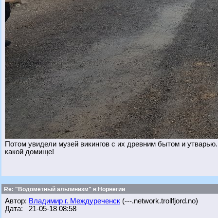
Потом увидели музей викингов с их древним бытом и утварью
какой домище!
Re: "Водометный альпинизм" в Норвегии
Автор:
Владимир г. Междуреченск
(---.network.trollfjord.no)
Дата: 21-05-18 08:58