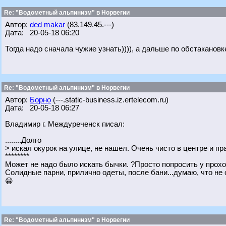
Re: "Водометный альпинизм" в Норвегии
Автор:
ded makar
(83.149.45.---)
Дата: 20-05-18 06:20
Тогда надо сначала чужие узнать)))), а дальше по обстакановк
Re: "Водометный альпинизм" в Норвегии
Автор:
Борно
(---.static-business.iz.ertelecom.ru)
Дата: 20-05-18 06:27
Владимир г. Междуреченск писал:
........Долго
> искал окурок на улице, не нашел. Очень чисто в центре и пр
********
Может не надо было искать бычки. ?Просто попросить у прох
Солидные парни, прилично одеты, после бани...думаю, что не 
😀
Re: "Водометный альпинизм" в Норвегии