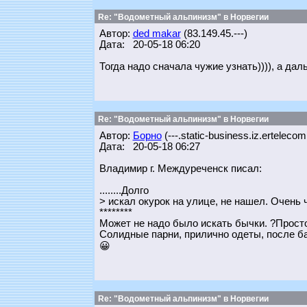
Re: "Водометный альпинизм" в Норвегии
Автор:
ded makar
(83.149.45.---)
Дата: 20-05-18 06:20
Тогда надо сначала чужие узнать)))), а да
Re: "Водометный альпинизм" в Норвегии
Автор:
Борно
(---.static-business.iz.ertelecom
Дата: 20-05-18 06:27
Владимир г. Междуреченск писал:
........Долго
> искал окурок на улице, не нашел. Очень 
********
Может не надо было искать бычки. ?Прост
Солидные парни, прилично одеты, после бан
😀
Re: "Водометный альпинизм" в Норвегии