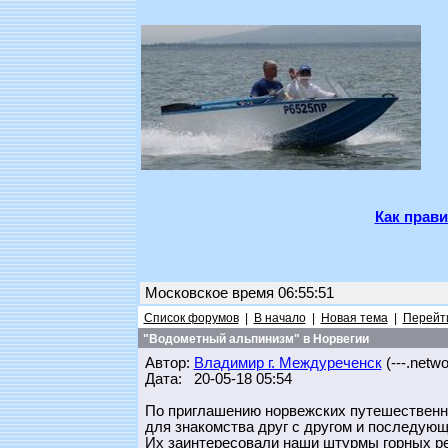
Как прави
Московское время 06:55:51
Список форумов
|
В начало
|
Новая тема
|
Перейти
"Водометный альпинизм" в Норвегии
Автор:
Владимир г. Междуреченск
(---.networ
Дата: 20-05-18 05:54
По приглашению норвежских путешественн
для знакомства друг с другом и последующ
Их заинтересовали наши штурмы горных ре