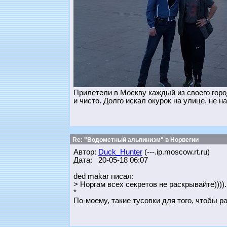
Прилетели в Москву каждый из своего горо
и чисто. Долго искал окурок на улице, не н
Re: "Водометный альпинизм" в Норвегии
Автор:
Duck_Hunter
(---.ip.moscow.rt.ru)
Дата: 20-05-18 06:07
ded makar писал:
> Норгам всех секретов не раскрывайте)))).
*
По-моему, такие тусовки для того, чтобы р