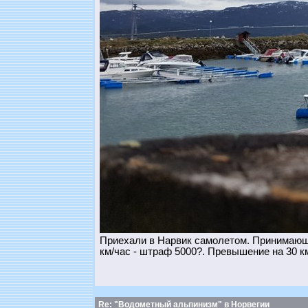
Приехали в Нарвик самолетом. Принимающа
км/час - штраф 5000?. Превышение на 30 км
Re: "Водометный альпинизм" в Норвегии