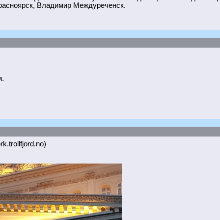
расноярск, Владимир Междуреченск.
.
k.trollfjord.no)