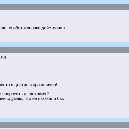
льше по обстакановке действовать..
.ru)
чисто в центре и празднично!
о попросить у прохожих?
и...думаю, что не отказали бы.