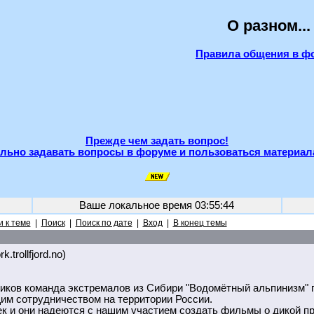
О разном...
Правила общения в ф
Прежде чем задать вопрос!
льно задавать вопросы в форуме и пользоваться материал
Ваше локальное время
03:55:44
 к теме
|
Поиск
|
Поиск по дате
|
Вход
|
В конец темы
k.trollfjord.no)
иков команда экстремалов из Сибири "Водомётный альпинизм" 
им сотрудничеством на территории России.
к и они надеются с нашим участием создать фильмы о дикой пр