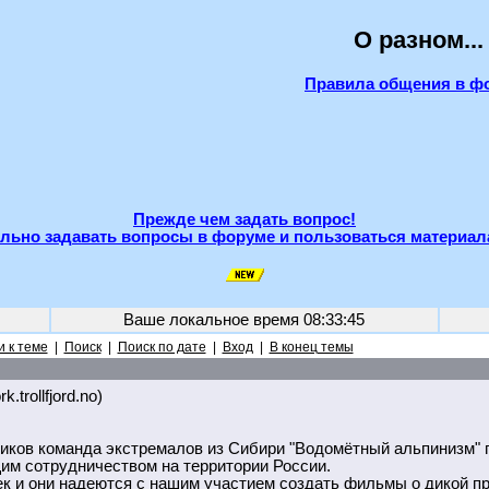
О разном...
Правила общения в ф
Прежде чем задать вопрос!
льно задавать вопросы в форуме и пользоваться материал
Ваше локальное время
08:33:45
 к теме
|
Поиск
|
Поиск по дате
|
Вход
|
В конец темы
k.trollfjord.no)
иков команда экстремалов из Сибири "Водомётный альпинизм" 
им сотрудничеством на территории России.
к и они надеются с нашим участием создать фильмы о дикой пр