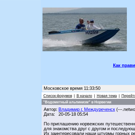
Как прави
Московское время 11:33:50
Список форумов
|
В начало
|
Новая тема
|
Перейти
"Водометный альпинизм" в Норвегии
Автор:
Владимир г. Междуреченск
(---.networ
Дата: 20-05-18 05:54
По приглашению норвежских путешественн
для знакомства друг с другом и последующ
Их заинтересовали наши штурмы горных ре