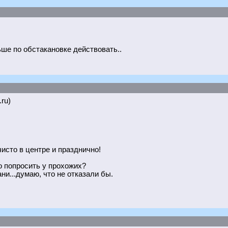
льше по обстакановке действовать..
.ru)
чисто в центре и празднично!
о попросить у прохожих?
и...думаю, что не отказали бы.