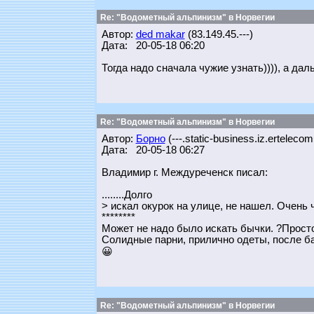
Re: "Водометный альпинизм" в Норвегии
Автор:
ded makar
(83.149.45.---)
Дата: 20-05-18 06:20
Тогда надо сначала чужие узнать)))), а да
Re: "Водометный альпинизм" в Норвегии
Автор:
Борно
(---.static-business.iz.ertelecom
Дата: 20-05-18 06:27
Владимир г. Междуреченск писал:
........Долго
> искал окурок на улице, не нашел. Очень 
********
Может не надо было искать бычки. ?Прост
Солидные парни, прилично одеты, после бан
😀
Re: "Водометный альпинизм" в Норвегии