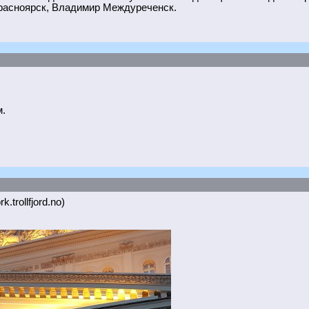
расноярск, Владимир Междуреченск.
.
k.trollfjord.no)