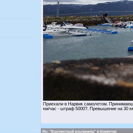
Приехали в Нарвик самолетом. Принимающа
км/час - штраф 5000?. Превышение на 30 км
Re: "Водометный альпинизм" в Норвегии