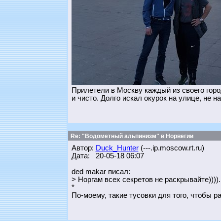
Прилетели в Москву каждый из своего горо
и чисто. Долго искал окурок на улице, не н
Re: "Водометный альпинизм" в Норвегии
Автор:
Duck_Hunter
(---.ip.moscow.rt.ru)
Дата: 20-05-18 06:07
ded makar писал:
> Норгам всех секретов не раскрывайте)))).
*
По-моему, такие тусовки для того, чтобы р