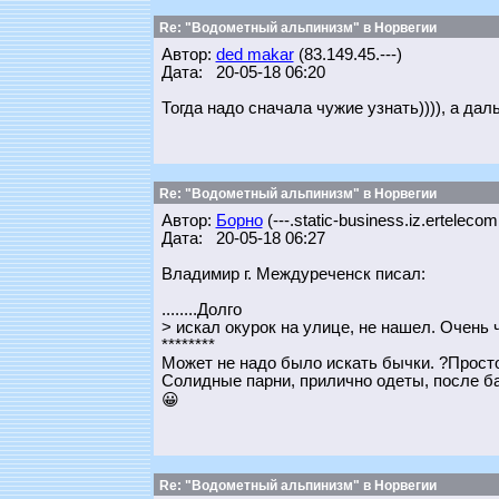
Re: "Водометный альпинизм" в Норвегии
Автор:
ded makar
(83.149.45.---)
Дата: 20-05-18 06:20
Тогда надо сначала чужие узнать)))), а да
Re: "Водометный альпинизм" в Норвегии
Автор:
Борно
(---.static-business.iz.ertelecom
Дата: 20-05-18 06:27
Владимир г. Междуреченск писал:
........Долго
> искал окурок на улице, не нашел. Очень 
********
Может не надо было искать бычки. ?Прост
Солидные парни, прилично одеты, после бан
😀
Re: "Водометный альпинизм" в Норвегии