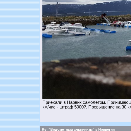
Приехали в Нарвик самолетом. Принимающа
км/час - штраф 5000?. Превышение на 30 км
Re: "Водометный альпинизм" в Норвегии