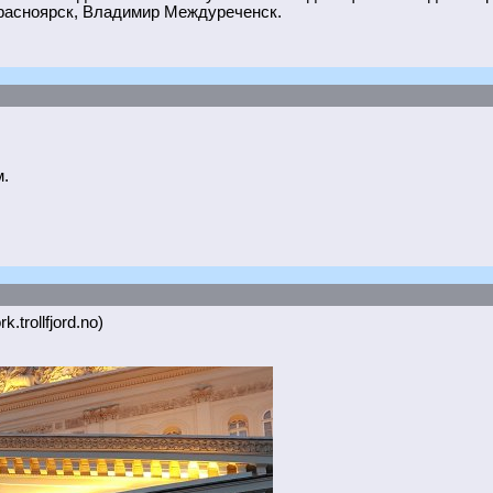
расноярск, Владимир Междуреченск.
.
k.trollfjord.no)