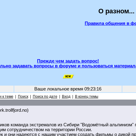
О разном...
Правила общения в ф
Прежде чем задать вопрос!
льно задавать вопросы в форуме и пользоваться материал
Ваше локальное время
09:23:16
 к теме
|
Поиск
|
Поиск по дате
|
Вход
|
В конец темы
k.trollfjord.no)
иков команда экстремалов из Сибири "Водомётный альпинизм" 
им сотрудничеством на территории России.
к и они надеются с нашим участием создать фильмы о дикой пр