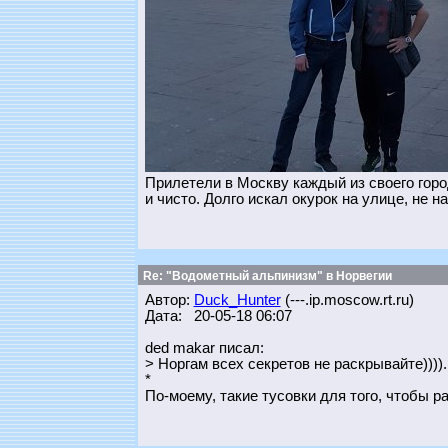
Прилетели в Москву каждый из своего горо
и чисто. Долго искал окурок на улице, не н
Re: "Водометный альпинизм" в Норвегии
Автор:
Duck_Hunter
(---.ip.moscow.rt.ru)
Дата: 20-05-18 06:07
ded makar писал:
> Норгам всех секретов не раскрывайте)))).
*
По-моему, такие тусовки для того, чтобы р