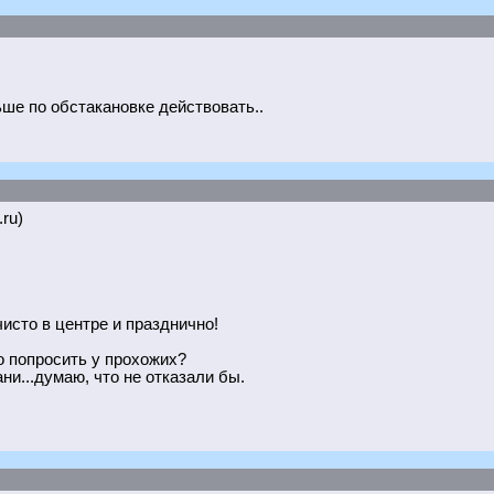
льше по обстакановке действовать..
.ru)
чисто в центре и празднично!
о попросить у прохожих?
и...думаю, что не отказали бы.