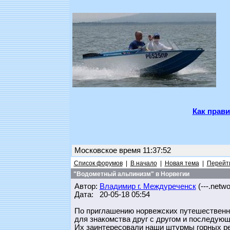
Как прави
Московское время 11:37:52
Список форумов
|
В начало
|
Новая тема
|
Перейти
"Водометный альпинизм" в Норвегии
Автор:
Владимир г. Междуреченск
(---.networ
Дата: 20-05-18 05:54
По приглашению норвежских путешественн
для знакомства друг с другом и последующ
Их заинтересовали наши штурмы горных ре