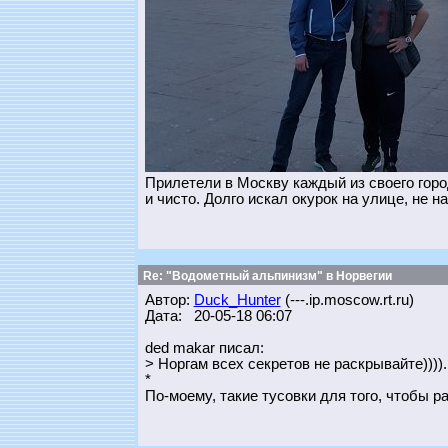
Прилетели в Москву каждый из своего горо
и чисто. Долго искал окурок на улице, не н
Re: "Водометный альпинизм" в Норвегии
Автор:
Duck_Hunter
(---.ip.moscow.rt.ru)
Дата: 20-05-18 06:07
ded makar писал:
> Норгам всех секретов не раскрывайте)))).
*
По-моему, такие тусовки для того, чтобы р