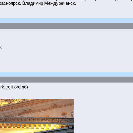
расноярск, Владимир Междуреченск.
.
k.trollfjord.no)