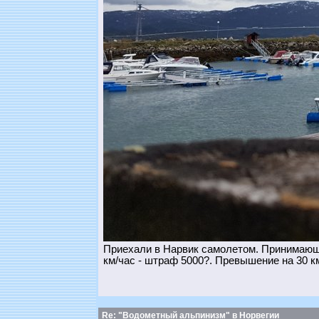
Приехали в Нарвик самолетом. Принимающа
км/час - штраф 5000?. Превышение на 30 км
Re: "Водометный альпинизм" в Норвегии