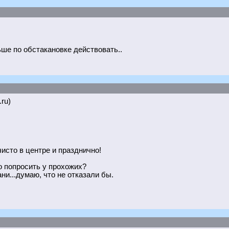
льше по обстакановке действовать..
.ru)
чисто в центре и празднично!
о попросить у прохожих?
и...думаю, что не отказали бы.