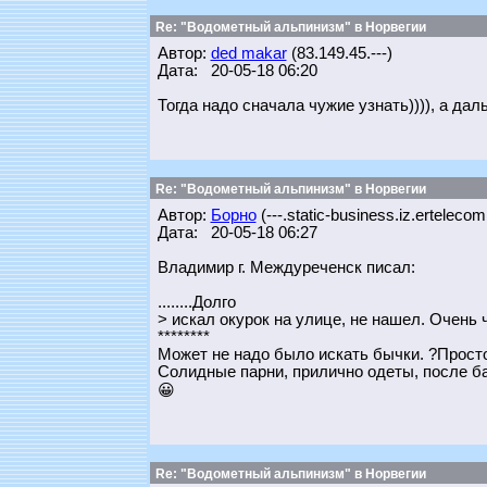
Re: "Водометный альпинизм" в Норвегии
Автор:
ded makar
(83.149.45.---)
Дата: 20-05-18 06:20
Тогда надо сначала чужие узнать)))), а да
Re: "Водометный альпинизм" в Норвегии
Автор:
Борно
(---.static-business.iz.ertelecom
Дата: 20-05-18 06:27
Владимир г. Междуреченск писал:
........Долго
> искал окурок на улице, не нашел. Очень 
********
Может не надо было искать бычки. ?Прост
Солидные парни, прилично одеты, после бан
😀
Re: "Водометный альпинизм" в Норвегии