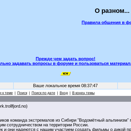
О разном...
Правила общения в ф
Прежде чем задать вопрос!
льно задавать вопросы в форуме и пользоваться материал
Ваше локальное время
08:37:47
 к теме
|
Поиск
|
Поиск по дате
|
Вход
|
В конец темы
k.trollfjord.no)
иков команда экстремалов из Сибири "Водомётный альпинизм" 
им сотрудничеством на территории России.
к и они надеются с нашим участием создать фильмы о дикой пр