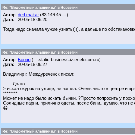
Re: "Водометный альпинизм" в Норвегии
Автор:
ded makar
(83.149.45.---)
Дата: 20-05-18 06:20
Тогда надо сначала чужие узнать)))), а дальше по обстакановк
Re: "Водометный альпинизм" в Норвегии
Автор:
Борно
(---.static-business.iz.ertelecom.ru)
Дата: 20-05-18 06:27
Владимир г. Междуреченск писал:
........Долго
> искал окурок на улице, не нашел. Очень чисто в центре и пр
********
Может не надо было искать бычки. ?Просто попросить у прох
Солидные парни, прилично одеты, после бани...думаю, что не 
😀
Re: "Водометный альпинизм" в Норвегии