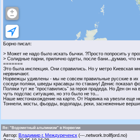
Борно писал:
> Может не надо было искать бычки. ?Просто попросить у пр
> Солидные парни, прилично одеты, после бани...думаю, что н
=======
Это была инспекция. Они справились. Но у метро Киевская мн
нервничают.
Норвежцы удивлены - мы не совсем правильные русские в их по
соседи поляки, шведы красавцы по стакану! Денис показал ф
Поляки тут же "проставились" за героя прадеда. Но Ден он на во
чуть подспас ситуацию, но это было не то...
Наше местонахождение на карте. От Нарвика на увезли еще не
Тоннели, мосты, фьорды, водопады, реки, заснеженные верши
Re: "Водометный альпинизм" в Норвегии
Автор:
Владимир г. Междуреченск
(---.network.trollfjord.no)