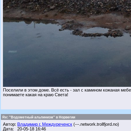
Поселили в этом доме. Всё есть - зал с камином кожаная мебел
понимаете какая на краю Света!
Re: "Водометный альпинизм" в Норвегии
Автор:
Владимир г. Междуреченск
(---.network.trollfjord.no)
Дата: 20-05-18 16:46