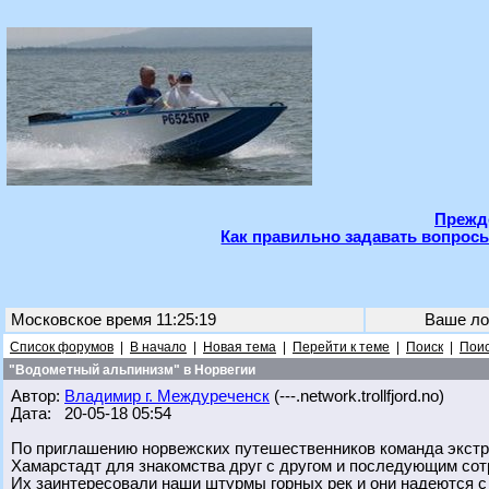
Прежде
Как правильно задавать вопросы
Московское время 11:25:19
Ваше ло
Список форумов
|
В начало
|
Новая тема
|
Перейти к теме
|
Поиск
|
Поис
"Водометный альпинизм" в Норвегии
Автор:
Владимир г. Междуреченск
(---.network.trollfjord.no)
Дата: 20-05-18 05:54
По приглашению норвежских путешественников команда экстр
Хамарстадт для знакомства друг с другом и последующим сот
Их заинтересовали наши штурмы горных рек и они надеются с