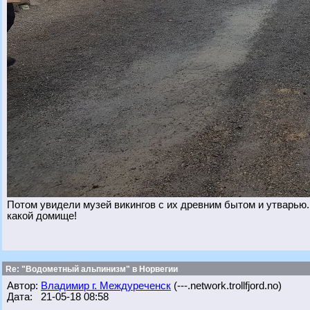
Потом увидели музей викингов с их древним бытом и утварью
какой домище!
Re: "Водометный альпинизм" в Норвегии
Автор:
Владимир г. Междуреченск
(---.network.trollfjord.no)
Дата: 21-05-18 08:58