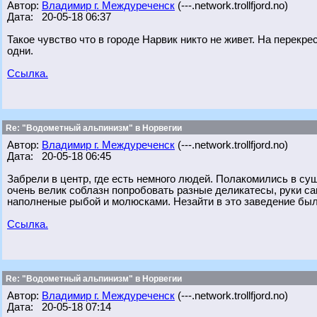
Автор:
Владимир г. Междуреченск
(---.network.trollfjord.no)
Дата: 20-05-18 06:37
Такое чувство что в городе Нарвик никто не живет. На перекре
одни.
Ссылка.
Re: "Водометный альпинизм" в Норвегии
Автор:
Владимир г. Междуреченск
(---.network.trollfjord.no)
Дата: 20-05-18 06:45
Забрели в центр, где есть немного людей. Полакомились в с
очень велик соблазн попробовать разные деликатесы, руки с
наполненые рыбой и молюсками. Незайти в это заведение был
Ссылка.
Re: "Водометный альпинизм" в Норвегии
Автор:
Владимир г. Междуреченск
(---.network.trollfjord.no)
Дата: 20-05-18 07:14