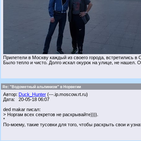
Прилетели в Москву каждый из своего города, встретились в 
Было тепло и чисто. Долго искал окурок на улице, не нашел. О
Re: "Водометный альпинизм" в Норвегии
Автор:
Duck_Hunter
(---.ip.moscow.rt.ru)
Дата: 20-05-18 06:07
ded makar писал:
> Норгам всех секретов не раскрывайте)))).
*
По-моему, такие тусовки для того, чтобы раскрыть свои и узна