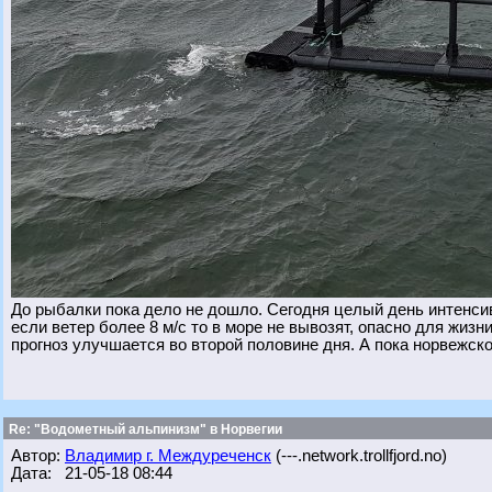
До рыбалки пока дело не дошло. Сегодня целый день интенсив
если ветер более 8 м/с то в море не вывозят, опасно для жизн
прогноз улучшается во второй половине дня. А пока норвежско
Re: "Водометный альпинизм" в Норвегии
Автор:
Владимир г. Междуреченск
(---.network.trollfjord.no)
Дата: 21-05-18 08:44