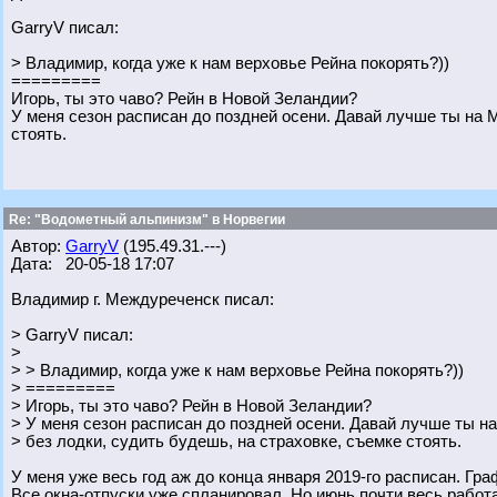
GarryV писал:
> Владимир, когда уже к нам верховье Рейна покорять?))
=========
Игорь, ты это чаво? Рейн в Новой Зеландии?
У меня сезон расписан до поздней осени. Давай лучше ты на 
стоять.
Re: "Водометный альпинизм" в Норвегии
Автор:
GarryV
(195.49.31.---)
Дата: 20-05-18 17:07
Владимир г. Междуреченск писал:
> GarryV писал:
>
> > Владимир, когда уже к нам верховье Рейна покорять?))
> =========
> Игорь, ты это чаво? Рейн в Новой Зеландии?
> У меня сезон расписан до поздней осени. Давай лучше ты 
> без лодки, судить будешь, на страховке, съемке стоять.
У меня уже весь год аж до конца января 2019-го расписан. Гра
Все окна-отпуски уже спланировал. Но июнь почти весь рабо