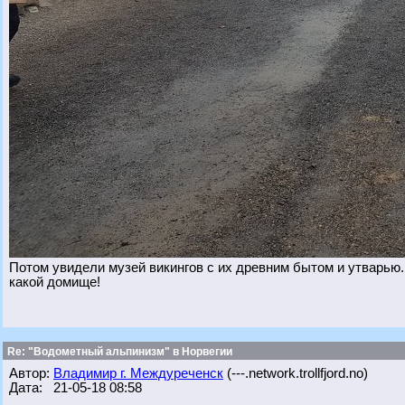
Потом увидели музей викингов с их древним бытом и утварью
какой домище!
Re: "Водометный альпинизм" в Норвегии
Автор:
Владимир г. Междуреченск
(---.network.trollfjord.no)
Дата: 21-05-18 08:58