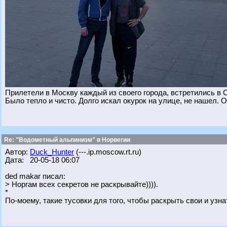
Прилетели в Москву каждый из своего города, встретились в 
Было тепло и чисто. Долго искал окурок на улице, не нашел. О
Re: "Водометный альпинизм" в Норвегии
Автор:
Duck_Hunter
(---.ip.moscow.rt.ru)
Дата: 20-05-18 06:07
ded makar писал:
> Норгам всех секретов не раскрывайте)))).
*
По-моему, такие тусовки для того, чтобы раскрыть свои и узна