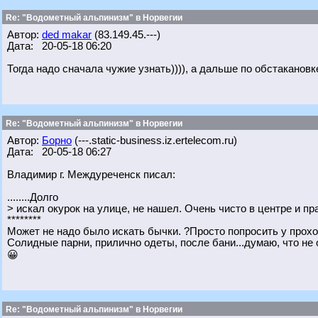
Re: "Водометный альпинизм" в Норвегии
Автор:
ded makar
(83.149.45.---)
Дата: 20-05-18 06:20
Тогда надо сначала чужие узнать)))), а дальше по обстакановк
Re: "Водометный альпинизм" в Норвегии
Автор:
Борно
(---.static-business.iz.ertelecom.ru)
Дата: 20-05-18 06:27
Владимир г. Междуреченск писал:
........Долго
> искал окурок на улице, не нашел. Очень чисто в центре и пр
********
Может не надо было искать бычки. ?Просто попросить у прох
Солидные парни, прилично одеты, после бани...думаю, что не 
😀
Re: "Водометный альпинизм" в Норвегии