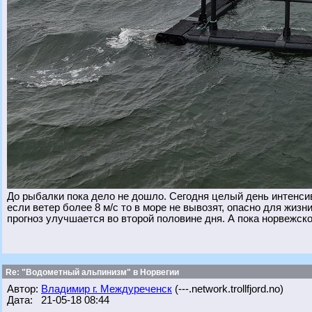
До рыбалки пока дело не дошло. Сегодня целый день интенсив
если ветер более 8 м/с то в море не вывозят, опасно для жизн
прогноз улучшается во второй половине дня. А пока норвежско
Re: "Водометный альпинизм" в Норвегии
Автор:
Владимир г. Междуреченск
(---.network.trollfjord.no)
Дата: 21-05-18 08:44