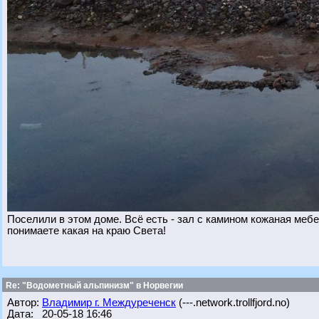
Поселили в этом доме. Всё есть - зал с камином кожаная мебел
понимаете какая на краю Света!
Re: "Водометный альпинизм" в Норвегии
Автор:
Владимир г. Междуреченск
(---.network.trollfjord.no)
Дата: 20-05-18 16:46