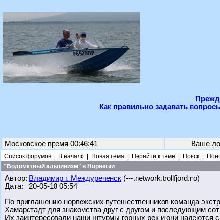
Прежде
Как правильно задавать вопросы
Московское время 00:46:41
Ваше ло
Список форумов
|
В начало
|
Новая тема
|
Перейти к теме
|
Поиск
|
Поис
"Водометный альпинизм" в Норвегии
Автор:
Владимир г. Междуреченск
(---.network.trollfjord.no)
Дата: 20-05-18 05:54
По приглашению норвежских путешественников команда экстр
Хамарстадт для знакомства друг с другом и последующим сот
Их заинтересовали наши штурмы горных рек и они надеются с