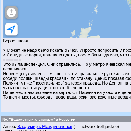
Борно писал:
> Может не надо было искать бычки. ?Просто попросить у пр
> Солидные парни, прилично одеты, после бани...думаю, что н
=======
Это была инспекция. Они справились. Но у метро Киевская мн
нервничают.
Норвежцы удивлены - мы не совсем правильные русские в их по
соседи поляки, шведы красавцы по стакану! Денис показал ф
Поляки тут же "проставились" за героя прадеда. Но Ден он на во
чуть подспас ситуацию, но это было не то...
Наше местонахождение на карте. От Нарвика на увезли еще не
Тоннели, мосты, фьорды, водопады, реки, заснеженные верши
Re: "Водометный альпинизм" в Норвегии
Автор:
Владимир г. Междуреченск
(---.network.trollfjord.no)