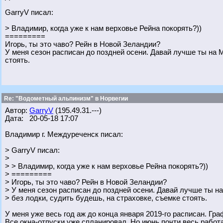
GarryV писал:
> Владимир, когда уже к нам верховье Рейна покорять?))
=========
Игорь, ты это чаво? Рейн в Новой Зеландии?
У меня сезон расписан до поздней осени. Давай лучше ты на 
стоять.
Re: "Водометный альпинизм" в Норвегии
Автор:
GarryV
(195.49.31.---)
Дата: 20-05-18 17:07
Владимир г. Междуреченск писал:
> GarryV писал:
>
> > Владимир, когда уже к нам верховье Рейна покорять?))
> =========
> Игорь, ты это чаво? Рейн в Новой Зеландии?
> У меня сезон расписан до поздней осени. Давай лучше ты 
> без лодки, судить будешь, на страховке, съемке стоять.
У меня уже весь год аж до конца января 2019-го расписан. Гра
Все окна-отпуски уже спланировал. Но июнь почти весь рабо