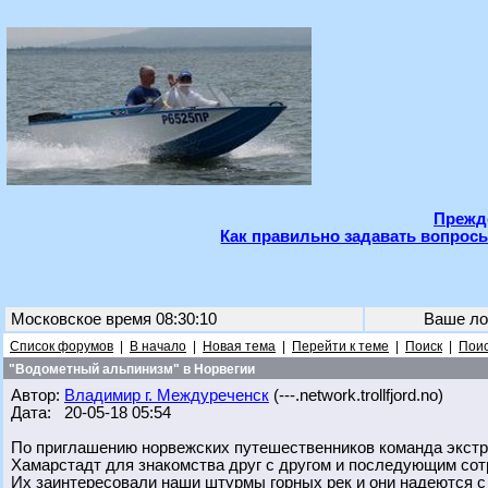
Прежде
Как правильно задавать вопросы
Московское время 08:30:10
Ваше ло
Список форумов
|
В начало
|
Новая тема
|
Перейти к теме
|
Поиск
|
Поис
"Водометный альпинизм" в Норвегии
Автор:
Владимир г. Междуреченск
(---.network.trollfjord.no)
Дата: 20-05-18 05:54
По приглашению норвежских путешественников команда экстр
Хамарстадт для знакомства друг с другом и последующим сот
Их заинтересовали наши штурмы горных рек и они надеются с