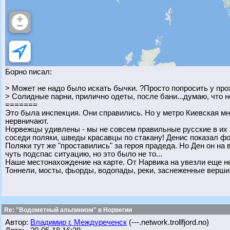
Борно писал:
> Может не надо было искать бычки. ?Просто попросить у пр
> Солидные парни, прилично одеты, после бани...думаю, что н
=======
Это была инспекция. Они справились. Но у метро Киевская мн
нервничают.
Норвежцы удивлены - мы не совсем правильные русские в их по
соседи поляки, шведы красавцы по стакану! Денис показал ф
Поляки тут же "проставились" за героя прадеда. Но Ден он на во
чуть подспас ситуацию, но это было не то...
Наше местонахождение на карте. От Нарвика на увезли еще не
Тоннели, мосты, фьорды, водопады, реки, заснеженные верши
Re: "Водометный альпинизм" в Норвегии
Автор:
Владимир г. Междуреченск
(---.network.trollfjord.no)