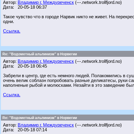
Автор:
Владимир г. Междуреченск
(---.network.trollfjord.no)
Дата: 20-05-18 06:37
Такое чувство что в городе Нарвик никто не живет. На перекре
одни.
Ссылка.
Re: "Водометный альпинизм" в Норвегии
Автор:
Владимир г. Междуреченск
(---.network.trollfjord.no)
Дата: 20-05-18 06:45
Забрели в центр, где есть немного людей. Полакомились в с
очень велик соблазн попробовать разные деликатесы, руки с
наполненые рыбой и молюсками. Незайти в это заведение был
Ссылка.
Re: "Водометный альпинизм" в Норвегии
Автор:
Владимир г. Междуреченск
(---.network.trollfjord.no)
Дата: 20-05-18 07:14