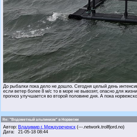
До рыбалки пока дело не дошло. Сегодня целый день интенсив
если ветер более 8 м/с то в море не вывозят, опасно для жизн
прогноз улучшается во второй половине дня. А пока норвежско
Re: "Водометный альпинизм" в Норвегии
Автор:
Владимир г. Междуреченск
(---.network.trollfjord.no)
Дата: 21-05-18 08:44