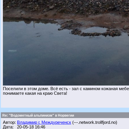
Поселили в этом доме. Всё есть - зал с камином кожаная мебел
понимаете какая на краю Света!
Re: "Водометный альпинизм" в Норвегии
Автор:
Владимир г. Междуреченск
(---.network.trollfjord.no)
Дата: 20-05-18 16:46