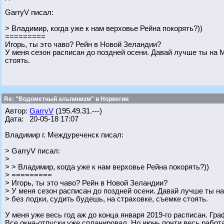
GarryV писал:
> Владимир, когда уже к нам верховье Рейна покорять?))
=========
Игорь, ты это чаво? Рейн в Новой Зеландии?
У меня сезон расписан до поздней осени. Давай лучше ты на 
стоять.
Re: "Водометный альпинизм" в Норвегии
Автор:
GarryV
(195.49.31.---)
Дата: 20-05-18 17:07
Владимир г. Междуреченск писал:
> GarryV писал:
>
> > Владимир, когда уже к нам верховье Рейна покорять?))
> =========
> Игорь, ты это чаво? Рейн в Новой Зеландии?
> У меня сезон расписан до поздней осени. Давай лучше ты 
> без лодки, судить будешь, на страховке, съемке стоять.
У меня уже весь год аж до конца января 2019-го расписан. Гра
Все окна-отпуски уже спланировал. Но июнь почти весь рабо