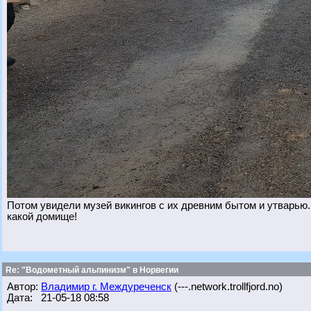
Потом увидели музей викингов с их древним бытом и утварью
какой домище!
Re: "Водометный альпинизм" в Норвегии
Автор:
Владимир г. Междуреченск
(---.network.trollfjord.no)
Дата: 21-05-18 08:58