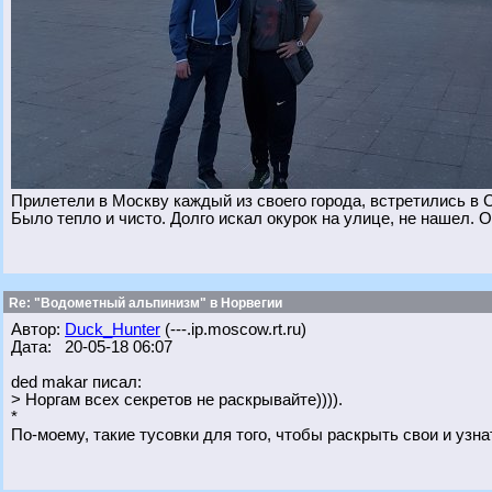
Прилетели в Москву каждый из своего города, встретились в 
Было тепло и чисто. Долго искал окурок на улице, не нашел. О
Re: "Водометный альпинизм" в Норвегии
Автор:
Duck_Hunter
(---.ip.moscow.rt.ru)
Дата: 20-05-18 06:07
ded makar писал:
> Норгам всех секретов не раскрывайте)))).
*
По-моему, такие тусовки для того, чтобы раскрыть свои и узна