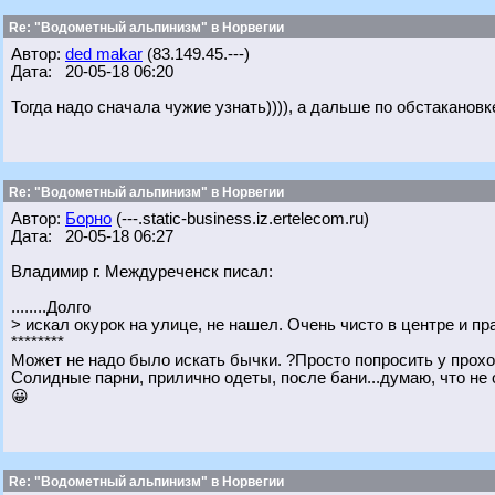
Re: "Водометный альпинизм" в Норвегии
Автор:
ded makar
(83.149.45.---)
Дата: 20-05-18 06:20
Тогда надо сначала чужие узнать)))), а дальше по обстакановк
Re: "Водометный альпинизм" в Норвегии
Автор:
Борно
(---.static-business.iz.ertelecom.ru)
Дата: 20-05-18 06:27
Владимир г. Междуреченск писал:
........Долго
> искал окурок на улице, не нашел. Очень чисто в центре и пр
********
Может не надо было искать бычки. ?Просто попросить у прох
Солидные парни, прилично одеты, после бани...думаю, что не 
😀
Re: "Водометный альпинизм" в Норвегии