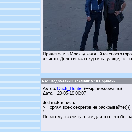
Прилетели в Москву каждый из своего горо
и чисто. Долго искал окурок на улице, не н
Re: "Водометный альпинизм" в Норвегии
Автор:
Duck_Hunter
(---.ip.moscow.rt.ru)
Дата: 20-05-18 06:07
ded makar писал:
> Норгам всех секретов не раскрывайте)))).
*
По-моему, такие тусовки для того, чтобы р