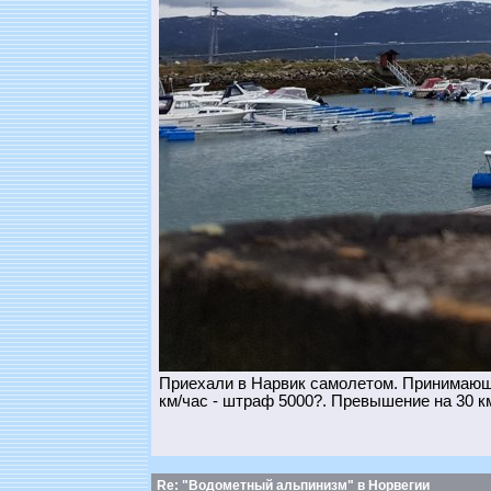
Приехали в Нарвик самолетом. Принимающа
км/час - штраф 5000?. Превышение на 30 км
Re: "Водометный альпинизм" в Норвегии