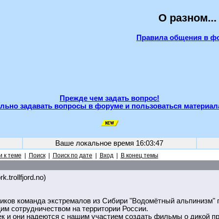
О разном...
Правила общения в ф
Прежде чем задать вопрос!
льно задавать вопросы в форуме и пользоваться материал
Ваше локальное время
16:03:47
 к теме
|
Поиск
|
Поиск по дате
|
Вход
|
В конец темы
k.trollfjord.no)
иков команда экстремалов из Сибири "Водомётный альпинизм" 
им сотрудничеством на территории России.
к и они надеются с нашим участием создать фильмы о дикой пр