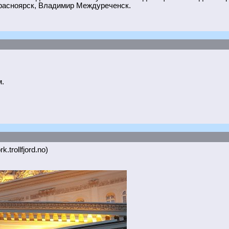
расноярск, Владимир Междуреченск.
.
k.trollfjord.no)