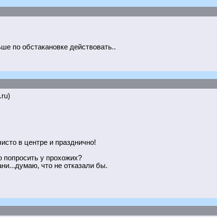
льше по обстакановке действовать..
.ru)
чисто в центре и празднично!
о попросить у прохожих?
и...думаю, что не отказали бы.