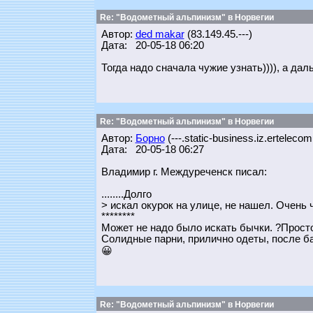
Re: "Водометный альпинизм" в Норвегии
Автор:
ded makar
(83.149.45.---)
Дата: 20-05-18 06:20
Тогда надо сначала чужие узнать)))), а да
Re: "Водометный альпинизм" в Норвегии
Автор:
Борно
(---.static-business.iz.ertelecom
Дата: 20-05-18 06:27
Владимир г. Междуреченск писал:
........Долго
> искал окурок на улице, не нашел. Очень 
********
Может не надо было искать бычки. ?Прост
Солидные парни, прилично одеты, после бан
😀
Re: "Водометный альпинизм" в Норвегии