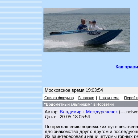
Как прави
Московское время 19:03:54
Список форумов
|
В начало
|
Новая тема
|
Перейти
"Водометный альпинизм" в Норвегии
Автор:
Владимир г. Междуреченск
(---.networ
Дата: 20-05-18 05:54
По приглашению норвежских путешественн
для знакомства друг с другом и последующ
Их заинтересовали наши штурмы горных ре