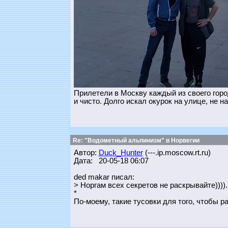
Прилетели в Москву каждый из своего горо
и чисто. Долго искал окурок на улице, не н
Re: "Водометный альпинизм" в Норвегии
Автор:
Duck_Hunter
(---.ip.moscow.rt.ru)
Дата: 20-05-18 06:07
ded makar писал:
> Норгам всех секретов не раскрывайте)))).
*
По-моему, такие тусовки для того, чтобы р