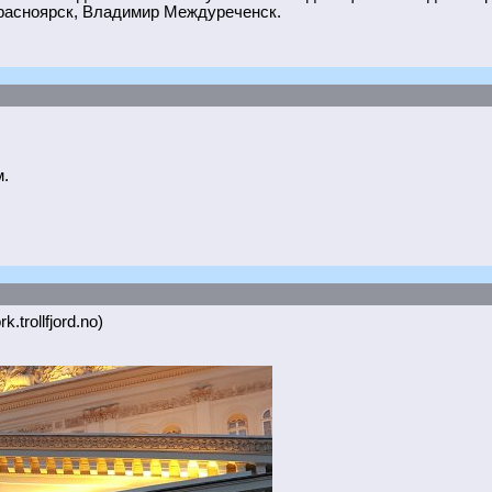
расноярск, Владимир Междуреченск.
.
k.trollfjord.no)