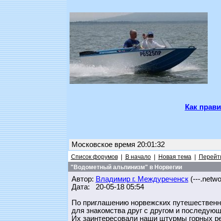
Как прави
Московское время 20:01:32
Список форумов
|
В начало
|
Новая тема
|
Перейти
"Водометный альпинизм" в Норвегии
Автор:
Владимир г. Междуреченск
(---.networ
Дата: 20-05-18 05:54
По приглашению норвежских путешественн
для знакомства друг с другом и последующ
Их заинтересовали наши штурмы горных ре