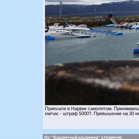
Приехали в Нарвик самолетом. Принимающа
км/час - штраф 5000?. Превышение на 30 км
Re: "Водометный альпинизм" в Норвегии