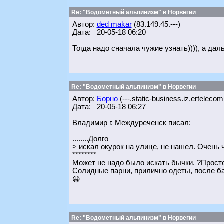
Re: "Водометный альпинизм" в Норвегии
Автор:
ded makar
(83.149.45.---)
Дата: 20-05-18 06:20
Тогда надо сначала чужие узнать)))), а да
Re: "Водометный альпинизм" в Норвегии
Автор:
Борно
(---.static-business.iz.ertelecom
Дата: 20-05-18 06:27
Владимир г. Междуреченск писал:
........Долго
> искал окурок на улице, не нашел. Очень 
********
Может не надо было искать бычки. ?Прост
Солидные парни, прилично одеты, после бан
😀
Re: "Водометный альпинизм" в Норвегии