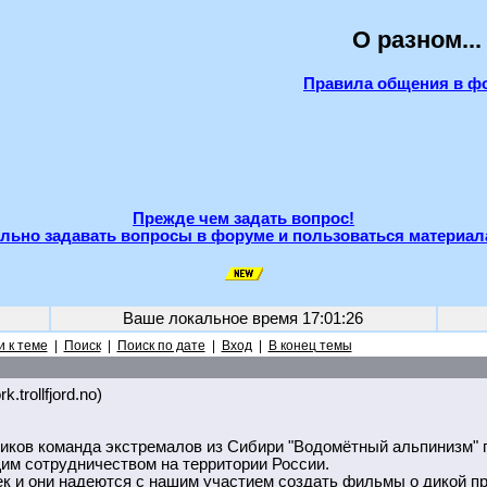
О разном...
Правила общения в ф
Прежде чем задать вопрос!
льно задавать вопросы в форуме и пользоваться материал
Ваше локальное время
17:01:26
 к теме
|
Поиск
|
Поиск по дате
|
Вход
|
В конец темы
k.trollfjord.no)
иков команда экстремалов из Сибири "Водомётный альпинизм" 
им сотрудничеством на территории России.
к и они надеются с нашим участием создать фильмы о дикой пр