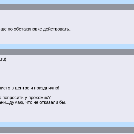
льше по обстакановке действовать..
.ru)
чисто в центре и празднично!
о попросить у прохожих?
и...думаю, что не отказали бы.