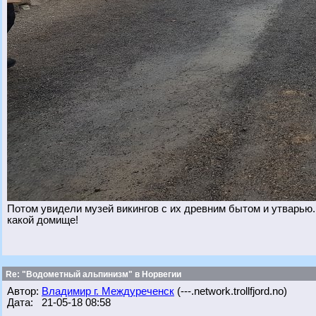
Потом увидели музей викингов с их древним бытом и утварью
какой домище!
Re: "Водометный альпинизм" в Норвегии
Автор:
Владимир г. Междуреченск
(---.network.trollfjord.no)
Дата: 21-05-18 08:58