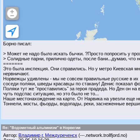
Борно писал:
> Может не надо было искать бычки. ?Просто попросить у пр
> Солидные парни, прилично одеты, после бани...думаю, что н
=======
Это была инспекция. Они справились. Но у метро Киевская мн
нервничают.
Норвежцы удивлены - мы не совсем правильные русские в их по
соседи поляки, шведы красавцы по стакану! Денис показал ф
Поляки тут же "проставились" за героя прадеда. Но Ден он на во
чуть подспас ситуацию, но это было не то...
Наше местонахождение на карте. От Нарвика на увезли еще не
Тоннели, мосты, фьорды, водопады, реки, заснеженные верши
Re: "Водометный альпинизм" в Норвегии
Автор:
Владимир г. Междуреченск
(---.network.trollfjord.no)