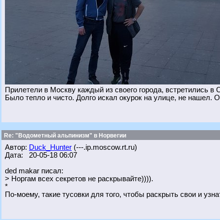
Прилетели в Москву каждый из своего города, встретились в 
Было тепло и чисто. Долго искал окурок на улице, не нашел. О
Re: "Водометный альпинизм" в Норвегии
Автор:
Duck_Hunter
(---.ip.moscow.rt.ru)
Дата: 20-05-18 06:07
ded makar писал:
> Норгам всех секретов не раскрывайте)))).
*
По-моему, такие тусовки для того, чтобы раскрыть свои и узна