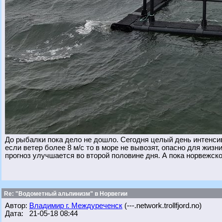
До рыбалки пока дело не дошло. Сегодня целый день интенсив
если ветер более 8 м/с то в море не вывозят, опасно для жизн
прогноз улучшается во второй половине дня. А пока норвежско
Re: "Водометный альпинизм" в Норвегии
Автор:
Владимир г. Междуреченск
(---.network.trollfjord.no)
Дата: 21-05-18 08:44