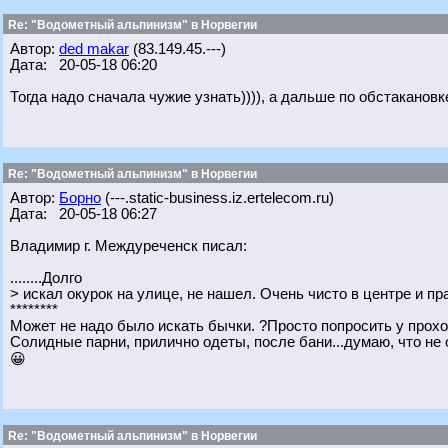
Re: "Водометный альпинизм" в Норвегии
Автор:
ded makar
(83.149.45.---)
Дата: 20-05-18 06:20
Тогда надо сначала чужие узнать)))), а дальше по обстакановк
Re: "Водометный альпинизм" в Норвегии
Автор:
Борно
(---.static-business.iz.ertelecom.ru)
Дата: 20-05-18 06:27
Владимир г. Междуреченск писал:
........Долго
> искал окурок на улице, не нашел. Очень чисто в центре и пр
********
Может не надо было искать бычки. ?Просто попросить у прох
Солидные парни, прилично одеты, после бани...думаю, что не 
😀
Re: "Водометный альпинизм" в Норвегии