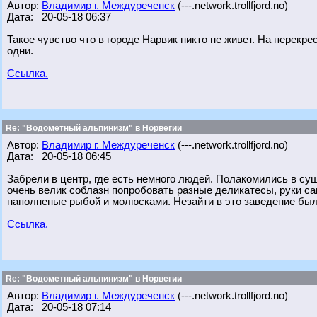
Автор:
Владимир г. Междуреченск
(---.network.trollfjord.no)
Дата: 20-05-18 06:37
Такое чувство что в городе Нарвик никто не живет. На перекре
одни.
Ссылка.
Re: "Водометный альпинизм" в Норвегии
Автор:
Владимир г. Междуреченск
(---.network.trollfjord.no)
Дата: 20-05-18 06:45
Забрели в центр, где есть немного людей. Полакомились в с
очень велик соблазн попробовать разные деликатесы, руки с
наполненые рыбой и молюсками. Незайти в это заведение был
Ссылка.
Re: "Водометный альпинизм" в Норвегии
Автор:
Владимир г. Междуреченск
(---.network.trollfjord.no)
Дата: 20-05-18 07:14