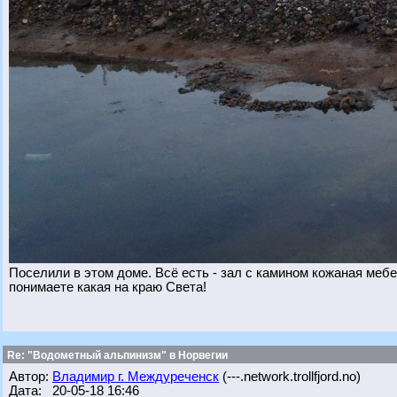
Поселили в этом доме. Всё есть - зал с камином кожаная мебел
понимаете какая на краю Света!
Re: "Водометный альпинизм" в Норвегии
Автор:
Владимир г. Междуреченск
(---.network.trollfjord.no)
Дата: 20-05-18 16:46