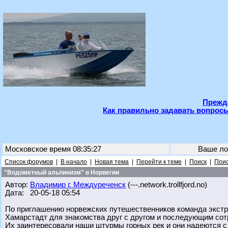
Прежде
Как правильно задавать вопросы
Московское время 08:35:27
Ваше ло
Список форумов
|
В начало
|
Новая тема
|
Перейти к теме
|
Поиск
|
Поис
"Водометный альпинизм" в Норвегии
Автор:
Владимир г. Междуреченск
(---.network.trollfjord.no)
Дата: 20-05-18 05:54
По приглашению норвежских путешественников команда экстр
Хамарстадт для знакомства друг с другом и последующим сот
Их заинтересовали наши штурмы горных рек и они надеются с