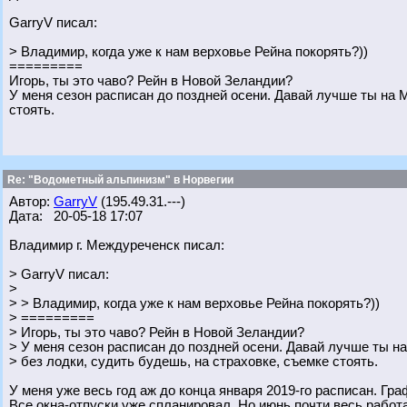
GarryV писал:
> Владимир, когда уже к нам верховье Рейна покорять?))
=========
Игорь, ты это чаво? Рейн в Новой Зеландии?
У меня сезон расписан до поздней осени. Давай лучше ты на 
стоять.
Re: "Водометный альпинизм" в Норвегии
Автор:
GarryV
(195.49.31.---)
Дата: 20-05-18 17:07
Владимир г. Междуреченск писал:
> GarryV писал:
>
> > Владимир, когда уже к нам верховье Рейна покорять?))
> =========
> Игорь, ты это чаво? Рейн в Новой Зеландии?
> У меня сезон расписан до поздней осени. Давай лучше ты 
> без лодки, судить будешь, на страховке, съемке стоять.
У меня уже весь год аж до конца января 2019-го расписан. Гра
Все окна-отпуски уже спланировал. Но июнь почти весь рабо