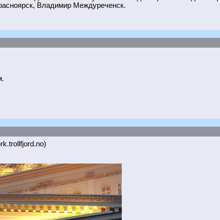
расноярск, Владимир Междуреченск.
.
k.trollfjord.no)