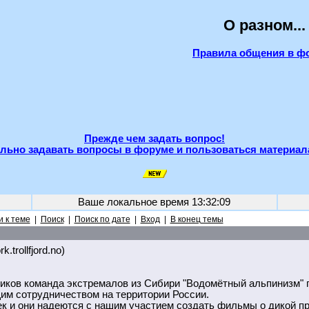
О разном...
Правила общения в ф
Прежде чем задать вопрос!
льно задавать вопросы в форуме и пользоваться материал
Ваше локальное время
13:32:09
 к теме
|
Поиск
|
Поиск по дате
|
Вход
|
В конец темы
k.trollfjord.no)
иков команда экстремалов из Сибири "Водомётный альпинизм" 
им сотрудничеством на территории России.
к и они надеются с нашим участием создать фильмы о дикой пр