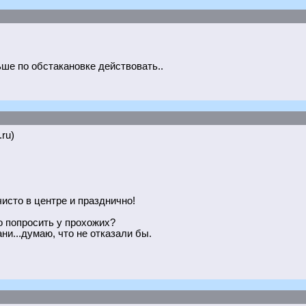
льше по обстакановке действовать..
.ru)
чисто в центре и празднично!
о попросить у прохожих?
и...думаю, что не отказали бы.