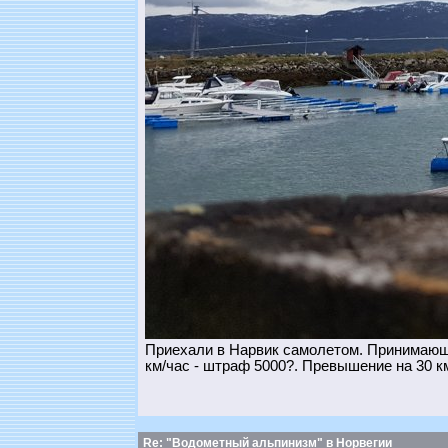
Приехали в Нарвик самолетом. Принимающа
км/час - штраф 5000?. Превышение на 30 км
Re: "Водометный альпинизм" в Норвегии