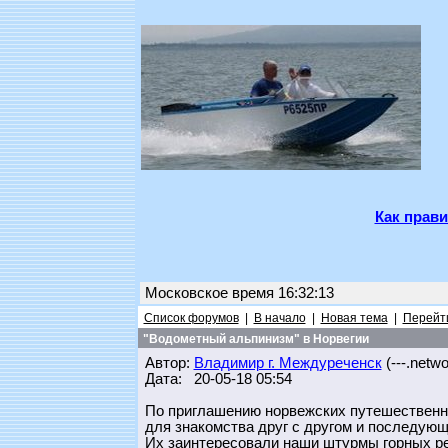
Как прави
Московское время 16:32:13
Список форумов
|
В начало
|
Новая тема
|
Перейти
"Водометный альпинизм" в Норвегии
Автор:
Владимир г. Междуреченск
(---.networ
Дата: 20-05-18 05:54
По приглашению норвежских путешественн
для знакомства друг с другом и последующ
Их заинтересовали наши штурмы горных ре