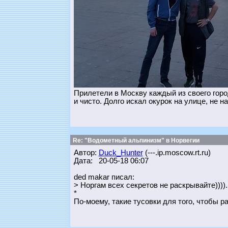
Прилетели в Москву каждый из своего горо
и чисто. Долго искал окурок на улице, не н
Re: "Водометный альпинизм" в Норвегии
Автор:
Duck_Hunter
(---.ip.moscow.rt.ru)
Дата: 20-05-18 06:07
ded makar писал:
> Норгам всех секретов не раскрывайте)))).
*
По-моему, такие тусовки для того, чтобы р