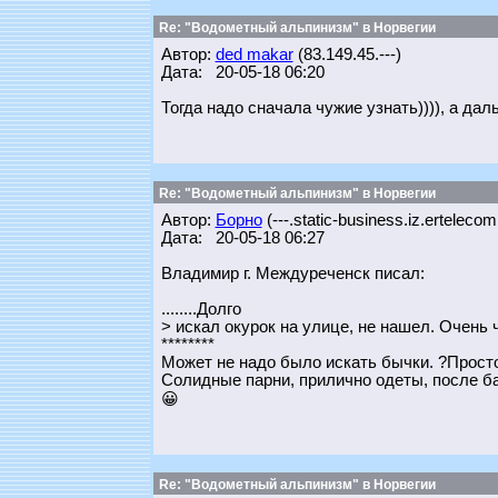
Re: "Водометный альпинизм" в Норвегии
Автор:
ded makar
(83.149.45.---)
Дата: 20-05-18 06:20
Тогда надо сначала чужие узнать)))), а да
Re: "Водометный альпинизм" в Норвегии
Автор:
Борно
(---.static-business.iz.ertelecom
Дата: 20-05-18 06:27
Владимир г. Междуреченск писал:
........Долго
> искал окурок на улице, не нашел. Очень 
********
Может не надо было искать бычки. ?Прост
Солидные парни, прилично одеты, после бан
😀
Re: "Водометный альпинизм" в Норвегии