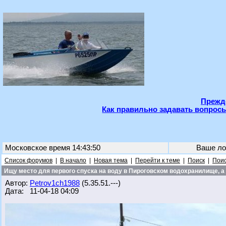
Прежде
Как правильно задавать вопросы
Московское время 14:43:50
Ваше ло
Список форумов
|
В начало
|
Новая тема
|
Перейти к теме
|
Поиск
|
Поис
Ищу место для первого спуска на воду в Пироговском водохранилище, а 
Автор:
Petrov1ch1988
(5.35.51.---)
Дата: 11-04-18 04:09