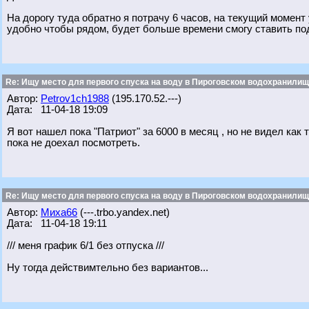
На дорогу туда обратно я потрачу 6 часов, на текущий момент у
удобно чтобы рядом, будет больше времени смогу ставить п
Re: Ищу место для первого спуска на воду в Пироговском водохранилище
Автор:
Petrov1ch1988
(195.170.52.---)
Дата: 11-04-18 19:09
Я вот нашел пока "Патриот" за 6000 в месяц , но не видел как
пока не доехал посмотреть.
Re: Ищу место для первого спуска на воду в Пироговском водохранилище
Автор:
Миха66
(---.trbo.yandex.net)
Дата: 11-04-18 19:11
/// меня график 6/1 без отпуска ///
Ну тогда действимтельно без вариантов...