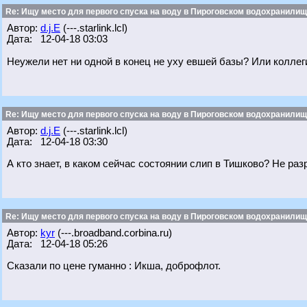
Re: Ищу место для первого спуска на воду в Пироговском водохранилище
Автор:
d.j.E
(---.starlink.lcl)
Дата: 12-04-18 03:03
Неужели нет ни одной в конец не уху евшей базы? Или коллеги
Re: Ищу место для первого спуска на воду в Пироговском водохранилище
Автор:
d.j.E
(---.starlink.lcl)
Дата: 12-04-18 03:30
А кто знает, в каком сейчас состоянии слип в Тишково? Не ра
Re: Ищу место для первого спуска на воду в Пироговском водохранилище
Автор:
kyr
(---.broadband.corbina.ru)
Дата: 12-04-18 05:26
Сказали по цене гуманно : Икша, доброфлот.