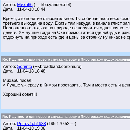
Автор:
Миха66
(---.trbo.yandex.net)
Дата: 11-04-18 18:44
Время, это понятие относительное. Ты собираешься весь сезо
третьего выхода на воду. Ехать там некуда, в канале глист зап
Полноценного отдыха на природе не получится однозначно. На
деньги. Уж лучше тогда на Оке примоститься где нибудь в рай
отдохнуть на природе есть где и цены за стоянку ну никак не
Re: Ищу место для первого спуска на воду в Пироговском водохранилище
Автор:
Sorento
(---.broadband.corbina.ru)
Дата: 11-04-18 18:48
Миха66 писал:
> Лучше уж сразу в Кимры проставить. Там и места есть и це
Хороший совет!!!
Re: Ищу место для первого спуска на воду в Пироговском водохранилище
Автор:
Petrov1ch1988
(195.170.52.---)
Дата: 11-04-18 19:08