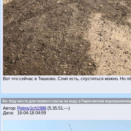
Вот что сейчас в Тишково. Слип есть, спуститься можно. Но л
Re: Ищу место для первого спуска на воду в Пироговском водохранилище
Автор:
Petrov1ch1988
(5.35.51.---)
Дата: 16-04-18 04:59