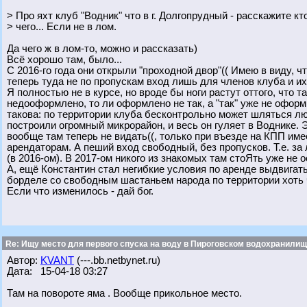
> Про яхт клуб "Водник" что в г. Долгопрудный - расскажите кто
> чего... Если не в лом.
Да чего ж в лом-то, можно и рассказать)
Всё хорошо там, было...
С 2016-го года они открыли "проходной двор"(( Имею в виду, 
теперь туда не по пропускам вход лишь для членов клуба и их
Я полностью не в курсе, но вроде бы ноги растут оттого, что 
недооформлено, то ли оформлено не так, а "так" уже не оформ
такова: по территории клуба бесконтрольно может шляться л
построили огромный микрорайон, и весь он гуляет в Воднике. Э
вообще там теперь не видать((, только при въезде на КПП им
арендаторам. А пеший вход свободный, без пропусков. Т.е. з
(в 2016-ом). В 2017-ом никого из знакомых там стоЯть уже не 
А, ещё Константин стал негибкие условия по аренде выдвигать(
борделе со свободным шастаньем народа по территории хоть 
Если что изменилось - дай бог.
Re: Ищу место для первого спуска на воду в Пироговском водохранилище
Автор:
KVANT
(---.bb.netbynet.ru)
Дата: 15-04-18 03:27
Там на повороте яма . Вообще прикольное место.