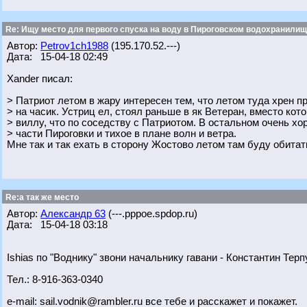
Re: Ищу место для первого спуска на воду в Пироговском водохранилище
Автор:
Petrov1ch1988
(195.170.52.---)
Дата: 15-04-18 02:49
Xander писал:
> Патриот летом в жару интересен тем, что летом туда хрен п
> на часик. Устриц ел, стоял раньше в як Ветеран, вместо кот
> виллу, что по соседству с Патриотом. В остальном очень хо
> части Пироговки и тихое в плане волн и ветра.
Мне так и так ехать в сторону Жостово летом там буду обитат
Re:а так же место
Автор:
Александр 63
(---.pppoe.spdop.ru)
Дата: 15-04-18 03:18
Ishias по "Воднику" звони начальнику гавани - Константин Терп
Тел.: 8-916-363-0340
e-mail: sail.vodnik@rambler.ru все тебе и расскажет и покажет.