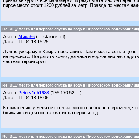
приказ выкурить все маломерки. В результате многие перешли
пирсе место стоит 1200 рублей за метр. Правда по местам надо
Re: Ищу место для первого спуска на воду в Пироговском водохранилище
Автор:
Миха66
(---.starlink.lcl)
Дата: 11-04-18 15:25
Лучше уж сразу в Кимры проставить. Там и места есть и цен
интересного. Потратить всего два часа и нормально насладитьс
частная территория
Re: Ищу место для первого спуска на воду в Пироговском водохранилище
Автор:
Petrov1ch1988
(195.170.52.---)
Дата: 11-04-18 18:06
К сожалению у меня не столько много свободного времени, что
ближайшей для опыта хватит на первый год.
Re: Ищу место для первого спуска на воду в Пироговском водохранилище