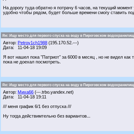
На дорогу туда обратно я потрачу 6 часов, на текущий момент у
удобно чтобы рядом, будет больше времени смогу ставить п
Re: Ищу место для первого спуска на воду в Пироговском водохранилище
Автор:
Petrov1ch1988
(195.170.52.---)
Дата: 11-04-18 19:09
Я вот нашел пока "Патриот" за 6000 в месяц , но не видел как
пока не доехал посмотреть.
Re: Ищу место для первого спуска на воду в Пироговском водохранилище
Автор:
Миха66
(---.trbo.yandex.net)
Дата: 11-04-18 19:11
/// меня график 6/1 без отпуска ///
Ну тогда действимтельно без вариантов...