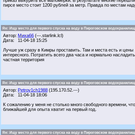
приказ выкурить все маломерки. В результате многие перешли
пирсе место стоит 1200 рублей за метр. Правда по местам надо
Re: Ищу место для первого спуска на воду в Пироговском водохранилище
Автор:
Миха66
(---.starlink.lcl)
Дата: 11-04-18 15:25
Лучше уж сразу в Кимры проставить. Там и места есть и цен
интересного. Потратить всего два часа и нормально насладитьс
частная территория
Re: Ищу место для первого спуска на воду в Пироговском водохранилище
Автор:
Petrov1ch1988
(195.170.52.---)
Дата: 11-04-18 18:06
К сожалению у меня не столько много свободного времени, что
ближайшей для опыта хватит на первый год.
Re: Ищу место для первого спуска на воду в Пироговском водохранилище