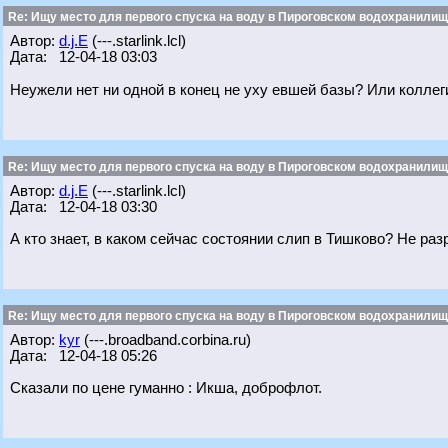
Re: Ищу место для первого спуска на воду в Пироговском водохранилище
Автор:
d.j.E
(---.starlink.lcl)
Дата: 12-04-18 03:03
Неужели нет ни одной в конец не уху евшей базы? Или коллеги
Re: Ищу место для первого спуска на воду в Пироговском водохранилище
Автор:
d.j.E
(---.starlink.lcl)
Дата: 12-04-18 03:30
А кто знает, в каком сейчас состоянии слип в Тишково? Не ра
Re: Ищу место для первого спуска на воду в Пироговском водохранилище
Автор:
kyr
(---.broadband.corbina.ru)
Дата: 12-04-18 05:26
Сказали по цене гуманно : Икша, доброфлот.