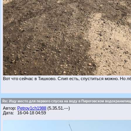
Вот что сейчас в Тишково. Слип есть, спуститься можно. Но л
Re: Ищу место для первого спуска на воду в Пироговском водохранилище
Автор:
Petrov1ch1988
(5.35.51.---)
Дата: 16-04-18 04:59