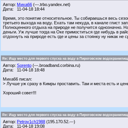
Автор:
Миха66
(---.trbo.yandex.net)
Дата: 11-04-18 18:44
Время, это понятие относительное. Ты собираешься весь сезо
третьего выхода на воду. Ехать там некуда, в канале глист зап
Полноценного отдыха на природе не получится однозначно. На
деньги. Уж лучше тогда на Оке примоститься где нибудь в рай
отдохнуть на природе есть где и цены за стоянку ну никак не
Re: Ищу место для первого спуска на воду в Пироговском водохранилище
Автор:
Sorento
(---.broadband.corbina.ru)
Дата: 11-04-18 18:48
Миха66 писал:
> Лучше уж сразу в Кимры проставить. Там и места есть и це
Хороший совет!!!
Re: Ищу место для первого спуска на воду в Пироговском водохранилище
Автор:
Petrov1ch1988
(195.170.52.---)
Дата: 11-04-18 19:08