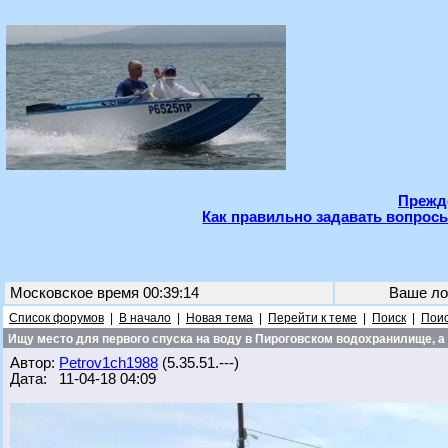
Прежде
Как правильно задавать вопросы
Московское время 00:39:14
Ваше ло
Список форумов
|
В начало
|
Новая тема
|
Перейти к теме
|
Поиск
|
Поис
Ищу место для первого спуска на воду в Пироговском водохранилище, а 
Автор:
Petrov1ch1988
(5.35.51.---)
Дата: 11-04-18 04:09