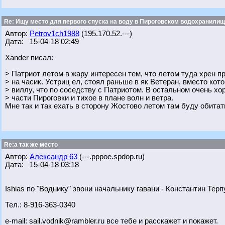
Re: Ищу место для первого спуска на воду в Пироговском водохранилище
Автор:
Petrov1ch1988
(195.170.52.---)
Дата: 15-04-18 02:49
Xander писал:
> Патриот летом в жару интересен тем, что летом туда хрен п
> на часик. Устриц ел, стоял раньше в як Ветеран, вместо кот
> виллу, что по соседству с Патриотом. В остальном очень хо
> части Пироговки и тихое в плане волн и ветра.
Мне так и так ехать в сторону Жостово летом там буду обитат
Re:а так же место
Автор:
Александр 63
(---.pppoe.spdop.ru)
Дата: 15-04-18 03:18
Ishias по "Воднику" звони начальнику гавани - Константин Терп
Тел.: 8-916-363-0340
e-mail: sail.vodnik@rambler.ru все тебе и расскажет и покажет.