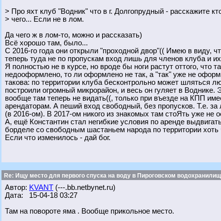
> Про яхт клуб "Водник" что в г. Долгопрудный - расскажите кто
> чего... Если не в лом.
Да чего ж в лом-то, можно и рассказать)
Всё хорошо там, было...
С 2016-го года они открыли "проходной двор"(( Имею в виду, 
теперь туда не по пропускам вход лишь для членов клуба и их
Я полностью не в курсе, но вроде бы ноги растут оттого, что 
недооформлено, то ли оформлено не так, а "так" уже не оформ
такова: по территории клуба бесконтрольно может шляться л
построили огромный микрорайон, и весь он гуляет в Воднике. Э
вообще там теперь не видать((, только при въезде на КПП им
арендаторам. А пеший вход свободный, без пропусков. Т.е. з
(в 2016-ом). В 2017-ом никого из знакомых там стоЯть уже не 
А, ещё Константин стал негибкие условия по аренде выдвигать(
борделе со свободным шастаньем народа по территории хоть 
Если что изменилось - дай бог.
Re: Ищу место для первого спуска на воду в Пироговском водохранилище
Автор:
KVANT
(---.bb.netbynet.ru)
Дата: 15-04-18 03:27
Там на повороте яма . Вообще прикольное место.