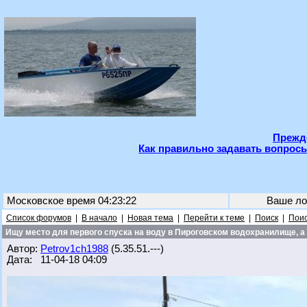
Прежде
Как правильно задавать вопросы
Московское время 04:23:22
Ваше ло
Список форумов
|
В начало
|
Новая тема
|
Перейти к теме
|
Поиск
|
Поис
Ищу место для первого спуска на воду в Пироговском водохранилище, а 
Автор:
Petrov1ch1988
(5.35.51.---)
Дата: 11-04-18 04:09