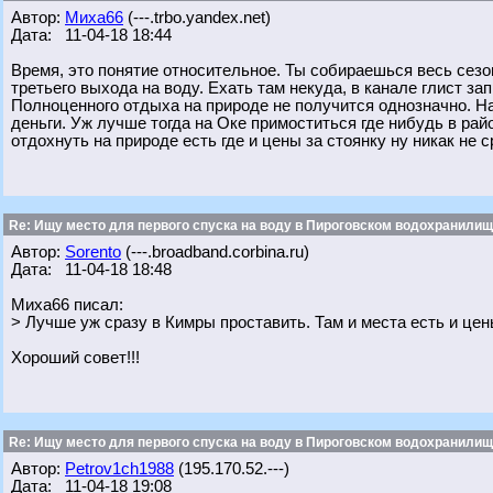
Автор:
Миха66
(---.trbo.yandex.net)
Дата: 11-04-18 18:44
Время, это понятие относительное. Ты собираешься весь сезо
третьего выхода на воду. Ехать там некуда, в канале глист зап
Полноценного отдыха на природе не получится однозначно. На
деньги. Уж лучше тогда на Оке примоститься где нибудь в рай
отдохнуть на природе есть где и цены за стоянку ну никак не
Re: Ищу место для первого спуска на воду в Пироговском водохранилище
Автор:
Sorento
(---.broadband.corbina.ru)
Дата: 11-04-18 18:48
Миха66 писал:
> Лучше уж сразу в Кимры проставить. Там и места есть и це
Хороший совет!!!
Re: Ищу место для первого спуска на воду в Пироговском водохранилище
Автор:
Petrov1ch1988
(195.170.52.---)
Дата: 11-04-18 19:08