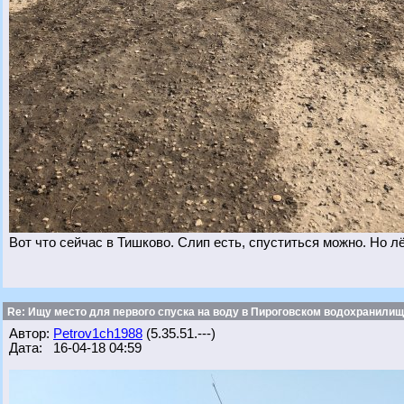
Вот что сейчас в Тишково. Слип есть, спуститься можно. Но л
Re: Ищу место для первого спуска на воду в Пироговском водохранилище
Автор:
Petrov1ch1988
(5.35.51.---)
Дата: 16-04-18 04:59