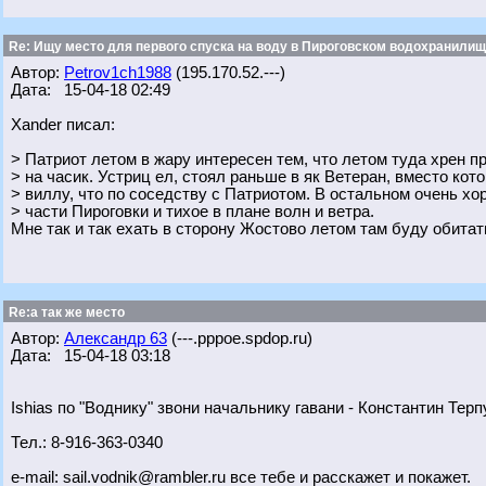
Re: Ищу место для первого спуска на воду в Пироговском водохранилище
Автор:
Petrov1ch1988
(195.170.52.---)
Дата: 15-04-18 02:49
Xander писал:
> Патриот летом в жару интересен тем, что летом туда хрен п
> на часик. Устриц ел, стоял раньше в як Ветеран, вместо кот
> виллу, что по соседству с Патриотом. В остальном очень хо
> части Пироговки и тихое в плане волн и ветра.
Мне так и так ехать в сторону Жостово летом там буду обитат
Re:а так же место
Автор:
Александр 63
(---.pppoe.spdop.ru)
Дата: 15-04-18 03:18
Ishias по "Воднику" звони начальнику гавани - Константин Терп
Тел.: 8-916-363-0340
e-mail: sail.vodnik@rambler.ru все тебе и расскажет и покажет.