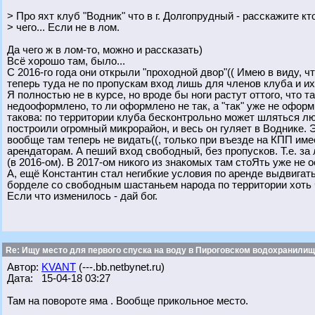
> Про яхт клуб "Водник" что в г. Долгопрудный - расскажите кто
> чего... Если не в лом.
Да чего ж в лом-то, можно и рассказать)
Всё хорошо там, было...
С 2016-го года они открыли "проходной двор"(( Имею в виду, 
теперь туда не по пропускам вход лишь для членов клуба и их
Я полностью не в курсе, но вроде бы ноги растут оттого, что 
недооформлено, то ли оформлено не так, а "так" уже не оформ
такова: по территории клуба бесконтрольно может шляться л
построили огромный микрорайон, и весь он гуляет в Воднике. Э
вообще там теперь не видать((, только при въезде на КПП им
арендаторам. А пеший вход свободный, без пропусков. Т.е. з
(в 2016-ом). В 2017-ом никого из знакомых там стоЯть уже не 
А, ещё Константин стал негибкие условия по аренде выдвигать(
борделе со свободным шастаньем народа по территории хоть 
Если что изменилось - дай бог.
Re: Ищу место для первого спуска на воду в Пироговском водохранилище
Автор:
KVANT
(---.bb.netbynet.ru)
Дата: 15-04-18 03:27
Там на повороте яма . Вообще прикольное место.