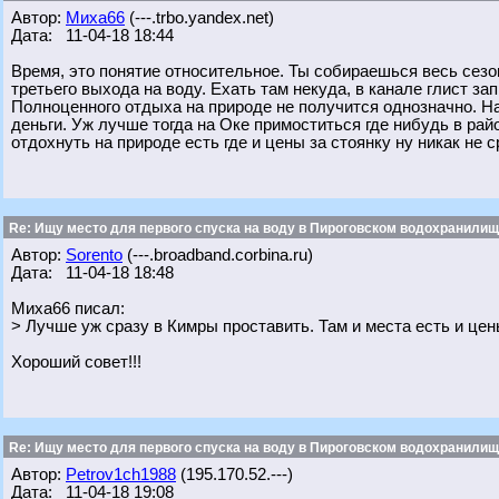
Автор:
Миха66
(---.trbo.yandex.net)
Дата: 11-04-18 18:44
Время, это понятие относительное. Ты собираешься весь сезо
третьего выхода на воду. Ехать там некуда, в канале глист зап
Полноценного отдыха на природе не получится однозначно. На
деньги. Уж лучше тогда на Оке примоститься где нибудь в рай
отдохнуть на природе есть где и цены за стоянку ну никак не
Re: Ищу место для первого спуска на воду в Пироговском водохранилище
Автор:
Sorento
(---.broadband.corbina.ru)
Дата: 11-04-18 18:48
Миха66 писал:
> Лучше уж сразу в Кимры проставить. Там и места есть и це
Хороший совет!!!
Re: Ищу место для первого спуска на воду в Пироговском водохранилище
Автор:
Petrov1ch1988
(195.170.52.---)
Дата: 11-04-18 19:08