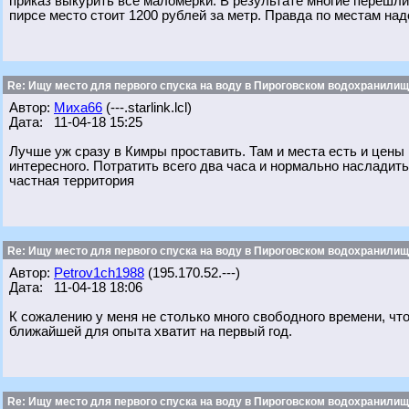
приказ выкурить все маломерки. В результате многие перешли
пирсе место стоит 1200 рублей за метр. Правда по местам надо
Re: Ищу место для первого спуска на воду в Пироговском водохранилище
Автор:
Миха66
(---.starlink.lcl)
Дата: 11-04-18 15:25
Лучше уж сразу в Кимры проставить. Там и места есть и цен
интересного. Потратить всего два часа и нормально насладитьс
частная территория
Re: Ищу место для первого спуска на воду в Пироговском водохранилище
Автор:
Petrov1ch1988
(195.170.52.---)
Дата: 11-04-18 18:06
К сожалению у меня не столько много свободного времени, что
ближайшей для опыта хватит на первый год.
Re: Ищу место для первого спуска на воду в Пироговском водохранилище