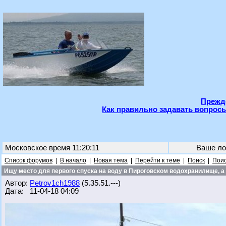
Прежде
Как правильно задавать вопросы
Московское время 11:20:11
Ваше ло
Список форумов
|
В начало
|
Новая тема
|
Перейти к теме
|
Поиск
|
Поис
Ищу место для первого спуска на воду в Пироговском водохранилище, а 
Автор:
Petrov1ch1988
(5.35.51.---)
Дата: 11-04-18 04:09