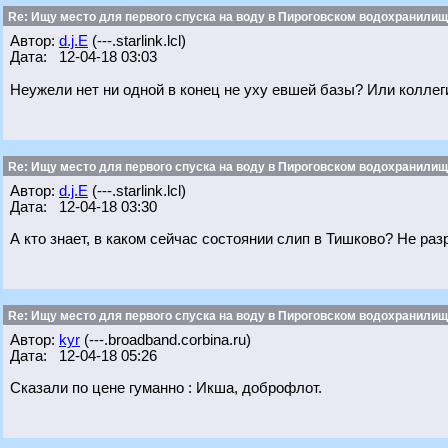
Re: Ищу место для первого спуска на воду в Пироговском водохранилище
Автор:
d.j.E
(---.starlink.lcl)
Дата: 12-04-18 03:03
Неужели нет ни одной в конец не уху евшей базы? Или коллеги
Re: Ищу место для первого спуска на воду в Пироговском водохранилище
Автор:
d.j.E
(---.starlink.lcl)
Дата: 12-04-18 03:30
А кто знает, в каком сейчас состоянии слип в Тишково? Не ра
Re: Ищу место для первого спуска на воду в Пироговском водохранилище
Автор:
kyr
(---.broadband.corbina.ru)
Дата: 12-04-18 05:26
Сказали по цене гуманно : Икша, доброфлот.