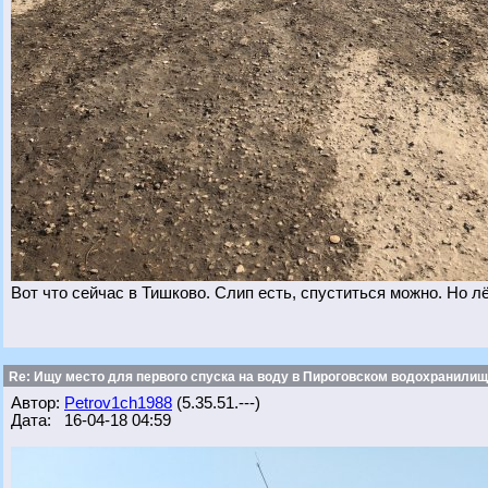
Вот что сейчас в Тишково. Слип есть, спуститься можно. Но л
Re: Ищу место для первого спуска на воду в Пироговском водохранилище
Автор:
Petrov1ch1988
(5.35.51.---)
Дата: 16-04-18 04:59