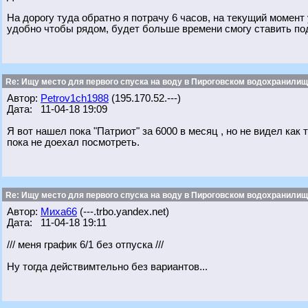
На дорогу туда обратно я потрачу 6 часов, на текущий момент у
удобно чтобы рядом, будет больше времени смогу ставить п
Re: Ищу место для первого спуска на воду в Пироговском водохранилище
Автор:
Petrov1ch1988
(195.170.52.---)
Дата: 11-04-18 19:09
Я вот нашел пока "Патриот" за 6000 в месяц , но не видел как
пока не доехал посмотреть.
Re: Ищу место для первого спуска на воду в Пироговском водохранилище
Автор:
Миха66
(---.trbo.yandex.net)
Дата: 11-04-18 19:11
/// меня график 6/1 без отпуска ///
Ну тогда действимтельно без вариантов...