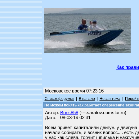
Как прави
Московское время 07:23:16
Список форумов
|
В начало
|
Новая тема
|
Перейти
Не можем понять как работает опережение зажига
Автор:
Boris858
(---.saratov.comstar.ru)
Дата: 08-03-19 02:31
Всем привет, капиталили двигун. у двигун
начали собирать, и возник вопрос.... есть д
у нас как слева, торчит шпилька и накручи