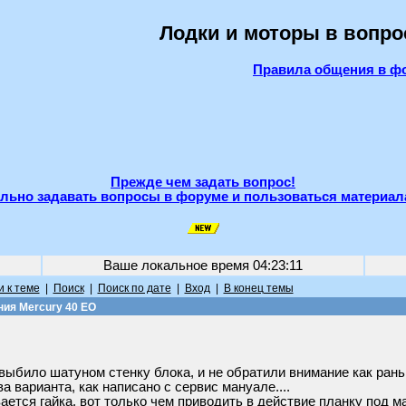
Лодки и моторы в вопро
Правила общения в ф
Прежде чем задать вопрос!
льно задавать вопросы в форуме и пользоваться материал
Ваше локальное время
04:23:11
 к теме
|
Поиск
|
Поиск по дате
|
Вход
|
В конец темы
ния Mercury 40 EO
а выбило шатуном стенку блока, и не обратили внимание как ран
ва варианта, как написано с сервис мануале....
вается гайка. вот только чем приводить в действие планку под 