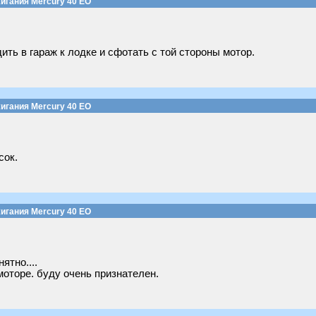
игания Mercury 40 EO
ить в гараж к лодке и сфотать с той стороны мотор.
игания Mercury 40 EO
сок.
игания Mercury 40 EO
ятно....
оторе. буду очень признателен.