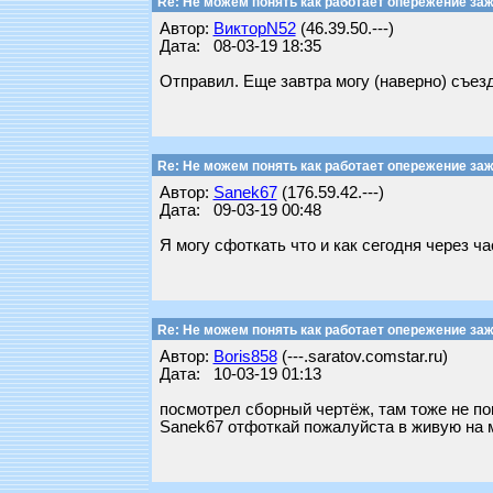
Re: Не можем понять как работает опережение заж
Автор:
ВикторN52
(46.39.50.---)
Дата: 08-03-19 18:35
Отправил. Еще завтра могу (наверно) съезд
Re: Не можем понять как работает опережение заж
Автор:
Sanek67
(176.59.42.---)
Дата: 09-03-19 00:48
Я могу сфоткать что и как сегодня через ча
Re: Не можем понять как работает опережение заж
Автор:
Boris858
(---.saratov.comstar.ru)
Дата: 10-03-19 01:13
посмотрел сборный чертёж, там тоже не пон
Sanek67 отфоткай пожалуйста в живую на м