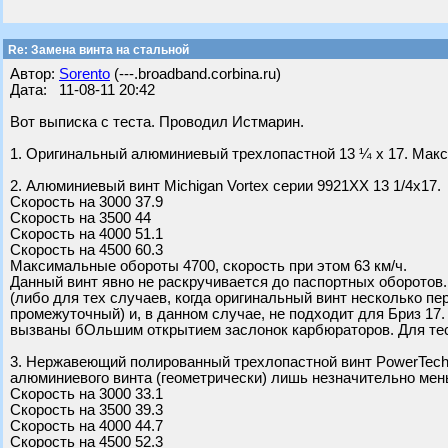
Re: Замена винта на стальной
Автор:
Sorento
(---.broadband.corbina.ru)
Дата: 11-08-11 20:42
Вот выписка с теста. Проводил Истмарин.
1. Оригинальный алюминиевый трехлопастной 13 ¼ х 17. Макси
2. Алюминиевый винт Michigan Vortex серии 9921ХХ 13 1/4х17.
Скорость на 3000 37.9
Скорость на 3500 44
Скорость на 4000 51.1
Скорость на 4500 60.3
Максимальные обороты 4700, скорость при этом 63 км/ч.
Данный винт явно не раскручивается до паспортных оборотов
(либо для тех случаев, когда оригинальный винт несколько пе
промежуточный) и, в данном случае, не подходит для Бриз 17
вызваны бОльшим открытием заслонок карбюраторов. Для тест
3. Нержавеющий полированный трехлопастной винт PowerTech 
алюминиевого винта (геометрически) лишь незначительно мен
Скорость на 3000 33.1
Скорость на 3500 39.3
Скорость на 4000 44.7
Скорость на 4500 52.3