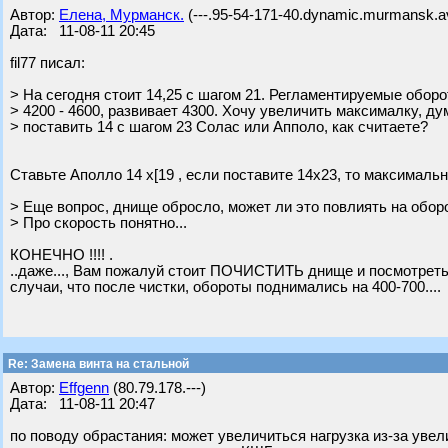
Автор:
Елена, Мурманск.
(---.95-54-171-40.dynamic.murmansk.av
Дата: 11-08-11 20:45
fil77 писал:
> На сегодня стоит 14,25 с шагом 21. Регламентируемые обор
> 4200 - 4600, развивает 4300. Хочу увеличить максималку, д
> поставить 14 с шагом 23 Солас или Апполо, как считаете?
Ставьте Аполло 14 х[19 , если поставите 14х23, то максимальны
> Еще вопрос, днище обросло, может ли это повлиять на обор
> Про скорость понятно...
КОНЕЧНО !!!! .
..даже..., Вам пожалуй стоит ПОЧИСТИТЬ днище и посмотреть 
случаи, что после чистки, обороты поднимались на 400-700....
Re: Замена винта на стальной
Автор:
Effgenn
(80.79.178.---)
Дата: 11-08-11 20:47
по поводу обрастания: может увеличиться нагрузка из-за уве