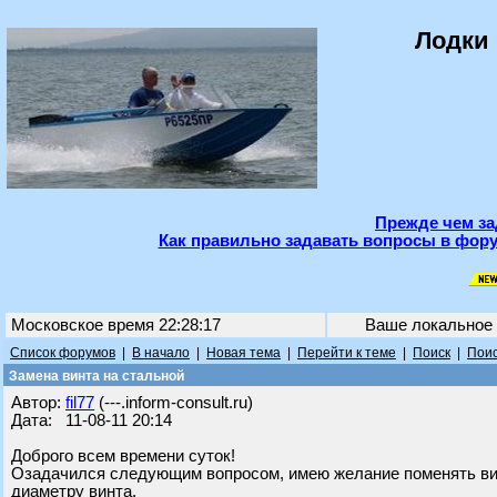
Лодки 
Прежде чем за
Как правильно задавать вопросы в фору
Московское время 22:28:17
Ваше локальное
Список форумов
|
В начало
|
Новая тема
|
Перейти к теме
|
Поиск
|
Поис
Замена винта на стальной
Автор:
fil77
(---.inform-consult.ru)
Дата: 11-08-11 20:14
Доброго всем времени суток!
Озадачился следующим вопросом, имею желание поменять вин
диаметру винта.