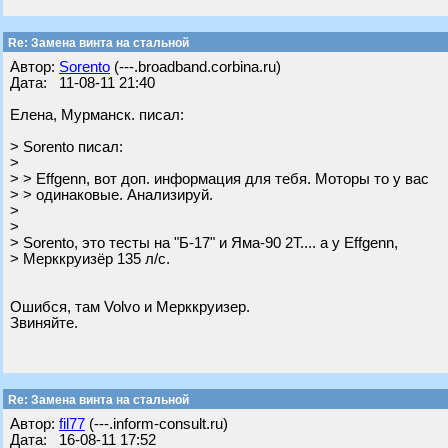
Re: Замена винта на стальной
Автор:
Sorento
(---.broadband.corbina.ru)
Дата: 11-08-11 21:40
Елена, Мурманск. писал:
> Sorento писал:
>
> > Effgenn, вот доп. информация для тебя. Моторы то у вас
> > одинаковые. Анализируй.
>
>
> Sorento, это тесты на "Б-17" и Яма-90 2Т.... а у Effgenn,
> Мерккруизёр 135 л/с.
Ошибся, там Volvo и Мерккруизер.
Звиняйте.
Re: Замена винта на стальной
Автор:
fil77
(---.inform-consult.ru)
Дата: 16-08-11 17:52