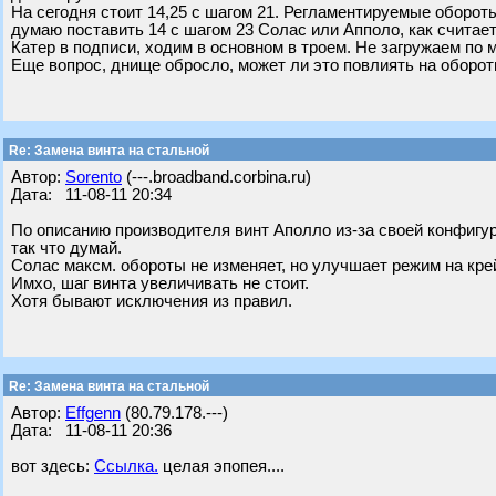
На сегодня стоит 14,25 с шагом 21. Регламентируемые обороты
думаю поставить 14 с шагом 23 Солас или Апполо, как считае
Катер в подписи, ходим в основном в троем. Не загружаем по 
Еще вопрос, днище обросло, может ли это повлиять на обороты
Re: Замена винта на стальной
Автор:
Sorento
(---.broadband.corbina.ru)
Дата: 11-08-11 20:34
По описанию производителя винт Аполло из-за своей конфигур
так что думай.
Солас максм. обороты не изменяет, но улучшает режим на кре
Имхо, шаг винта увеличивать не стоит.
Хотя бывают исключения из правил.
Re: Замена винта на стальной
Автор:
Effgenn
(80.79.178.---)
Дата: 11-08-11 20:36
вот здесь:
Ссылка.
целая эпопея....