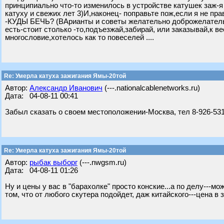
принципиально что-то изменилось в устройстве катушек заж-я
катуху и свежих лет 3)И,наконец- поправьте пож,если я не пра
-КУДЫ БЕЧЬ? (ВАрианты и советы желательно доброжелательны
есть-стоит столько -то,подъезжай,забирай, или заказывай,к ве
многословие,хотелось как то повеселей ....
Re: Умерла катуха зажигания Ямы-20той
Автор:
Александр Иванович
(---.nationalcablenetworks.ru)
Дата: 04-08-11 00:41
Забыл сказать о своем местоположении-Москва, тел 8-926-531
Re: Умерла катуха зажигания Ямы-20той
Автор:
рыбак выборг
(---.nwgsm.ru)
Дата: 04-08-11 01:26
Ну и цены у вас в "барахолке" просто конские...а по делу---м
том, что от любого скутера подойдет, даж китайского---цена в за