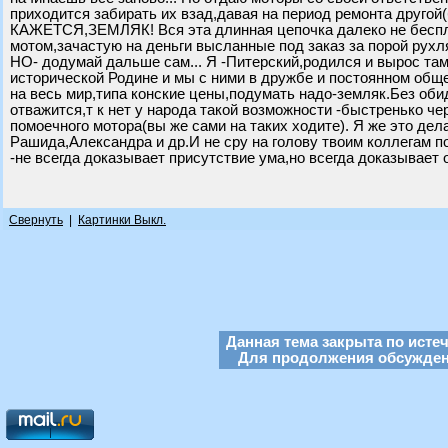
приходится забирать их взад,давая на период ремонта др
КАЖЕТСЯ,ЗЕМЛЯК! Вся эта длинная цепочка далеко не бесплат
мотом,зачастую на деньги высланные под заказ за порой рухля
НО- додумай дальше сам... Я -Питерский,родился и вырос там
исторической Родине и мы с ними в дружбе и постоянном обще
на весь мир,типа конские цены,подумать надо-земляк.Без оби
отважится,т к нет у народа такой возможности -быстренько че
помоечного мотора(вы же сами на таких ходите). Я же это дел
Рашида,Александра и др.И не сру на голову твоим коллегам по
-не всегда доказывает присутствие ума,но всегда доказывает о
Свернуть
|
Картинки Выкл.
Данная тема закрыта по исте
Для продолжения обсуждени