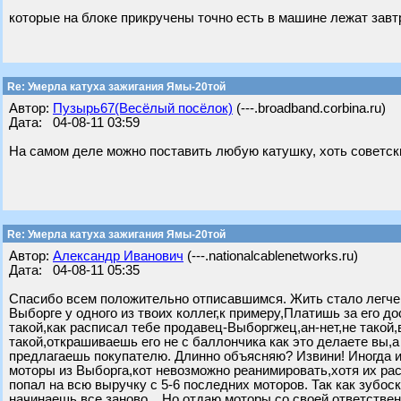
которые на блоке прикручены точно есть в машине лежат зав
Re: Умерла катуха зажигания Ямы-20той
Автор:
Пузырь67(Весёлый посёлок)
(---.broadband.corbina.ru)
Дата: 04-08-11 03:59
На самом деле можно поставить любую катушку, хоть советск
Re: Умерла катуха зажигания Ямы-20той
Автор:
Александр Иванович
(---.nationalcablenetworks.ru)
Дата: 04-08-11 05:35
Спасибо всем положительно отписавшимся. Жить стало легче,
Выборге у одного из твоих коллег,к примеру,Платишь за его д
такой,как расписал тебе продавец-Выборгжец,ан-нет,не такой
такой,открашиваешь его не с баллончика как это делаете вы,а
предлагаешь покупателю. Длинно объясняю? Извини! Иногда и
моторы из Выборга,кот невозможно реанимировать,хотя их рас
попал на всю выручку с 5-6 последних моторов. Так как зубос
начинаешь все заново... Но отдаю моторы со своей ответств