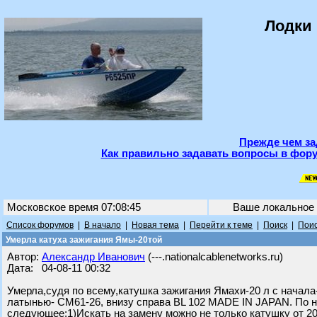
Лодки 
Прежде чем за
Как правильно задавать вопросы в фору
Московское время 07:08:45
Ваше локальное
Список форумов
|
В начало
|
Новая тема
|
Перейти к теме
|
Поиск
|
Поис
Умерла катуха зажигания Ямы-20той
Автор:
Александр Иванович
(---.nationalcablenetworks.ru)
Дата: 04-08-11 00:32
Умерла,судя по всему,катушка зажигания Ямахи-20 л с нача
латынью- СМ61-26, внизу справа BL 102 MADE IN JAPAN. По н
следующее:1)Искать на замену можно не только катушку от 20-к